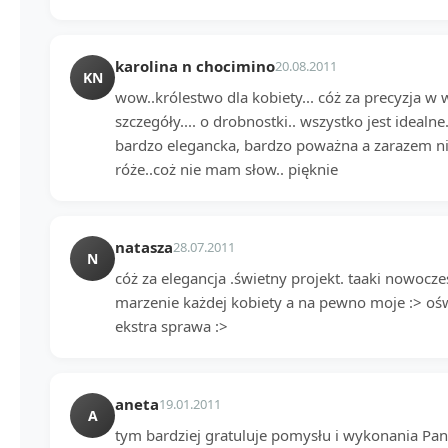
karolina n chocimino
20.08.2011
KN
wow..królestwo dla kobiety... cóż za precyzja w
szczegóły.... o drobnostki.. wszystko jest idealne
bardzo elegancka, bardzo poważna a zarazem n
róże..coż nie mam słow.. pięknie
natasza
28.07.2011
N
cóż za elegancja .świetny projekt. taaki nowocze
marzenie każdej kobiety a na pewno moje :> oświ
ekstra sprawa :>
aneta
19.01.2011
A
tym bardziej gratuluje pomysłu i wykonania Pani