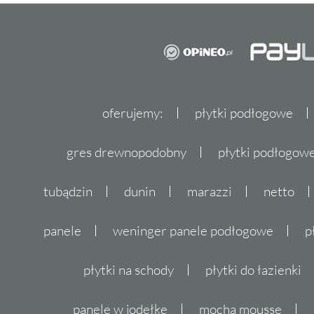
oferujemy:
płytki podłogowe
gres drewnopodobny
płytki podłogo
tubądzin
dunin
marazzi
netto
panele
weninger panele podłogowe
p
płytki na schody
płytki do łazienki
panele w jodełkę
mocha mousse