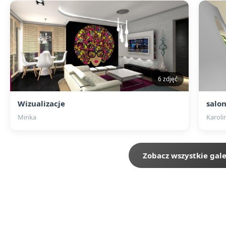
6 zdjęć
Wizualizacje
salo
Minka
Karoli
Zobacz wszystkie gale