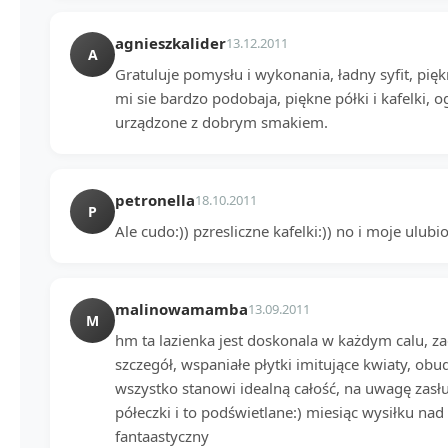
agnieszkalider
13.12.2011
A
Gratuluje pomysłu i wykonania, ładny syfit, pię
mi sie bardzo podobaja, piękne półki i kafelki, 
urządzone z dobrym smakiem.
petronella
18.10.2011
P
Ale cudo:)) pzresliczne kafelki:)) no i moje ulubi
malinowamamba
13.09.2011
M
hm ta lazienka jest doskonala w każdym calu, z
szczegół, wspaniałe płytki imitujące kwiaty, ob
wszystko stanowi idealną całość, na uwagę zas
półeczki i to podświetlane:) miesiąc wysiłku na
fantaastyczny