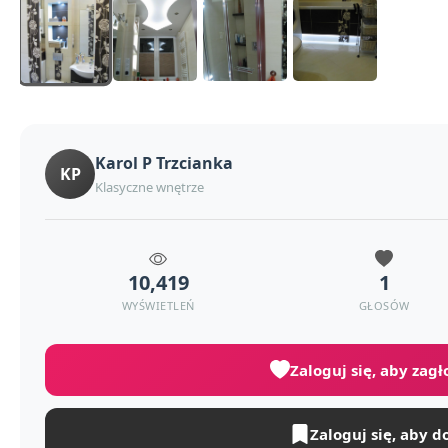
Karol P Trzcianka
KP
Klasyczne wnętrze
10,419
1
WYŚWIETLEŃ
GŁOSÓW
Zaloguj się, aby zag
Zaloguj się, aby d