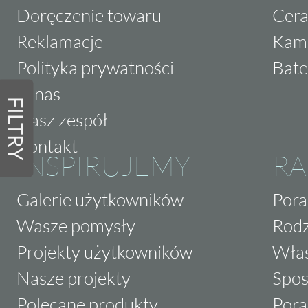
Doręczenie towaru
Cera
Reklamacje
Kam
Polityka prywatności
Bate
O nas
FILTRY
Nasz zespół
Kontakt
INSPIRUJEMY
RA
Galerie użytkowników
Pora
Wasze pomysły
Rodz
Projekty użytkowników
Właś
Nasze projekty
Spos
Polecane produkty
Pora