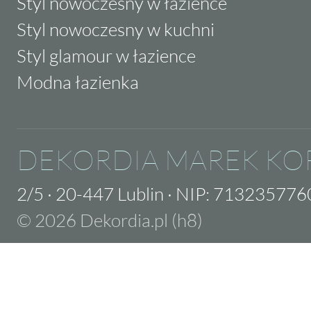
Styl nowoczesny w łazience
Styl nowoczesny w kuchni
Styl glamour w łazience
Modna łazienka
DEKORDIA MAREK KO
2/5
·
20-447 Lublin
·
NIP: 713235776
© 2026 Dekordia.pl (h8)