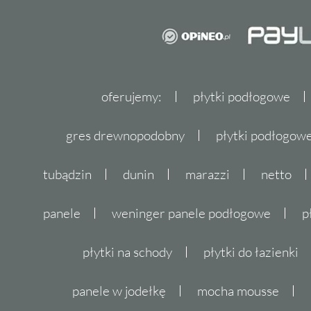
oferujemy:
płytki podłogowe
gres drewnopodobny
płytki podłogo
tubądzin
dunin
marazzi
netto
panele
weninger panele podłogowe
p
płytki na schody
płytki do łazienki
panele w jodełkę
mocha mousse