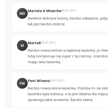
Mariola d Mizerów
06.01.2011
MD
świetnie dobrane kolory, bardzo odważnie, jedyn
tak jest bardzo dobrze
Marta$
05.01.2011
M
Bardzo nowocześnie urządzona łazienka, ja rów
tutaj komponuje się super z tą czernią i szarości
mając taka łazienkę.
Pani Wiosna
04.01.2011
PW
Bardzo nowoczesna łazienka. Podoba mi sie zes
łazienka była kobieca, a ta jest idealna dla męż
sprawiają takie wrażenie. Bardzo ładna.