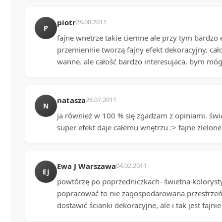
piotr
28.08.2011
P
fajne wnetrze takie ciemne ale przy tym bardzo 
przemiennie tworzą fajny efekt dekoracyjny. cał
wanne. ale całość bardzo interesujaca. bym mógł
natasza
28.07.2011
N
ja również w 100 % się zgadzam z opiniami. świ
super efekt daje całemu wnętrzu :> fajne zielone
Ewa J Warszawa
04.02.2011
EJ
powtórzę po poprzedniczkach- świetna kolorys
popracować to nie zagospodarowana przestrzeń
dostawić ścianki dekoracyjne, ale i tak jest fajnie