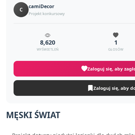
camiDecor
C
Projekt konkursowy
8,620
1
WYŚWIETLEŃ
GŁOSÓW
Zaloguj się, aby zag
Zaloguj się, aby d
MĘSKI ŚWIAT