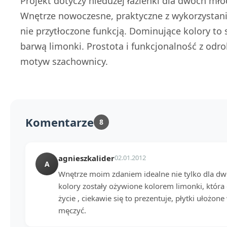
Projekt dotyczy niedużej łazienki dla dwóch mł
Wnętrze nowoczesne, praktyczne z wykorzystan
nie przytłoczone funkcją. Dominujące kolory to 
barwą limonki. Prostota i funkcjonalność z odro
motyw szachownicy.
Komentarze
8
agnieszkalider
02.01.2012
A
Wnętrze moim zdaniem idealne nie tylko dla dwó
kolory zostały ożywione kolorem limonki, która
życie , ciekawie się to prezentuje, płytki ułoż
męczyć.