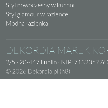
Styl nowoczesny w kuchni
Styl glamour w łazience
Modna łazienka
DEKORDIA MAREK KO
2/5
·
20-447 Lublin
·
NIP: 713235776
© 2026 Dekordia.pl (h8)