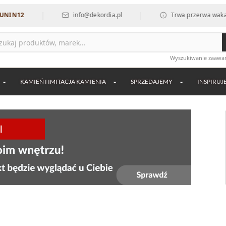
|
|
info@dekordia.pl
Trwa przerwa wakacyjna we w
Wyszukiwanie zaaw
KAMIEŃ I IMITACJA KAMIENIA
SPRZEDAJEMY
INSPIRUJ