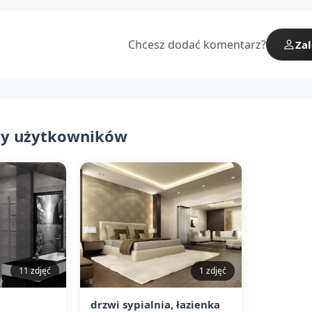
Chcesz dodać komentarz?
Zal
ty użytkowników
11 zdjęć
1 zdjęć
drzwi sypialnia, łazienka