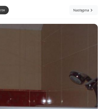
rze
Następna