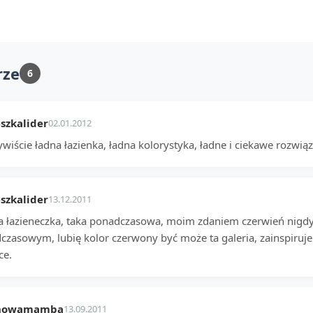
rze
6
szkalider
02.01.2012
wiście ładna łazienka, ładna kolorystyka, ładne i ciekawe rozwiąz
szkalider
13.12.2011
na łazieneczka, taka ponadczasowa, moim zdaniem czerwień nigdy
czasowym, lubię kolor czerwony być może ta galeria, zainspiruj
ce.
nowamamba
13.09.2011