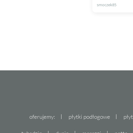
smoczek85
oferujemy:
płytki podłogowe
pły