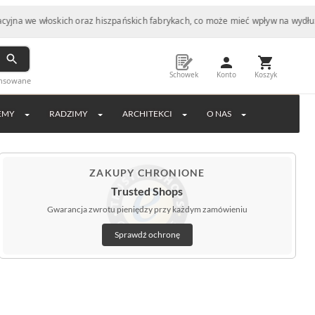
łoskich oraz hiszpańskich fabrykach, co może mieć wpływ na wydłużony czas
Schowek
Konto
Koszyk
ansowane
EMY
RADZIMY
ARCHITEKCI
O NAS
ZAKUPY CHRONIONE
Trusted Shops
Gwarancja zwrotu pieniędzy przy każdym zamówieniu
Sprawdź ochronę