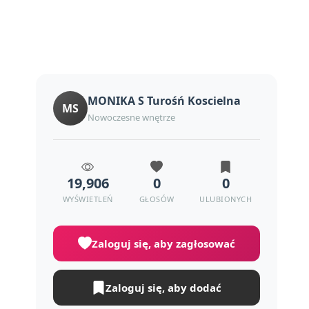
MONIKA S Turośń Koscielna
MS
Nowoczesne wnętrze
19,906
0
0
WYŚWIETLEŃ
GŁOSÓW
ULUBIONYCH
Zaloguj się, aby zagłosować
Zaloguj się, aby dodać