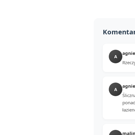
Komenta
agnie
A
Rzeczy
agnie
A
Ślicz
ponad
łazien
mali