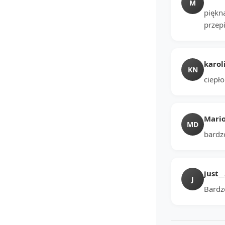
M
piękn
przep
karol
KN
ciepło
Mario
MD
bardz
just_
J
Bardzo