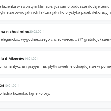
a łazienka w swoistym klimacie, już samo poddasze dodaje temu 
iękne zarówno jak i ich faktura jak i kolorystyka pasek dekoracy
ina n chocimino
20.08.2011
 elegancko.. wygodnie..czego chcieć wiecej. .. ??? gratuluję łazien
la d Mizerów
14.01.2011
o romantyczna i przyjemna, płytki świetnie odnajduja sie w pomi
_24
10.01.2011
 ładna łazienka, fajne kolory.