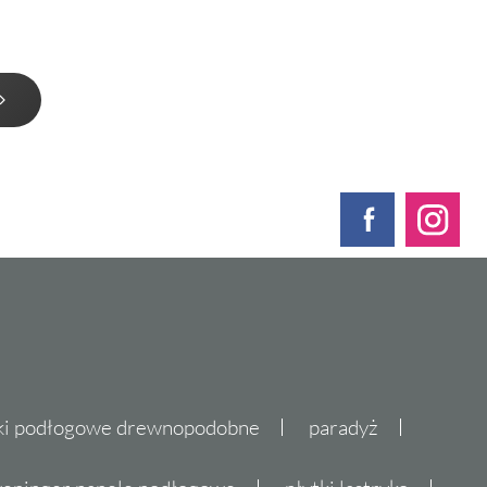
ki podłogowe drewnopodobne
paradyż