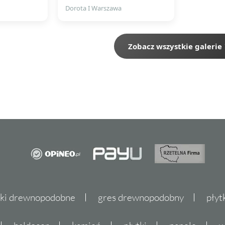
Dorota I Warszawa
Zobacz wszystkie galerie
tki drewnopodobne
gres drewnopodobny
płyt