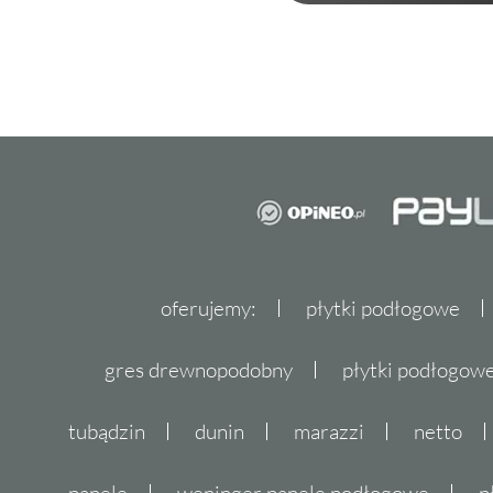
oferujemy:
płytki podłogowe
gres drewnopodobny
płytki podłogo
tubądzin
dunin
marazzi
netto
panele
weninger panele podłogowe
p