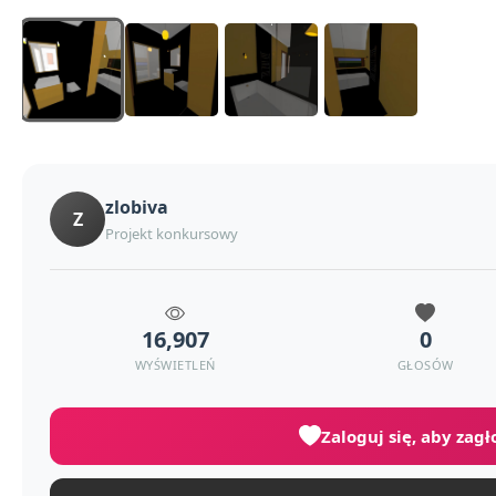
zlobiva
Z
Projekt konkursowy
16,907
0
WYŚWIETLEŃ
GŁOSÓW
Zaloguj się, aby zag