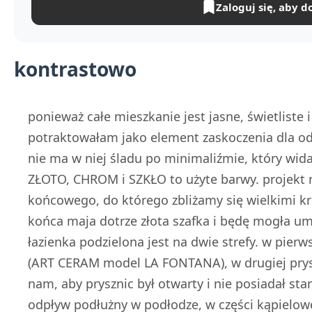
Zaloguj się, aby d
kontrastowo
ponieważ całe mieszkanie jest jasne, świetliste i
potraktowałam jako element zaskoczenia dla od
nie ma w niej śladu po minimaliźmie, który wid
ZŁOTO, CHROM i SZKŁO to użyte barwy. projekt 
końcowego, do którego zbliżamy się wielkimi k
końca maja dotrze złota szafka i będę mogła umie
łazienka podzielona jest na dwie strefy. w pierw
(ART CERAM model LA FONTANA), w drugiej prysz
nam, aby prysznic był otwarty i nie posiadał st
odpływ podłużny w podłodze, w części kąpielow