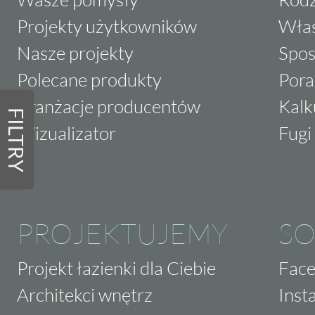
Projekty użytkowników
Właś
Nasze projekty
Spos
Polecane produkty
Pora
Aranżacje producentów
Kalk
FILTRY
Wizualizator
Fugi 
PROJEKTUJEMY
SO
Projekt łazienki dla Ciebie
Fac
Architekci wnętrz
Inst