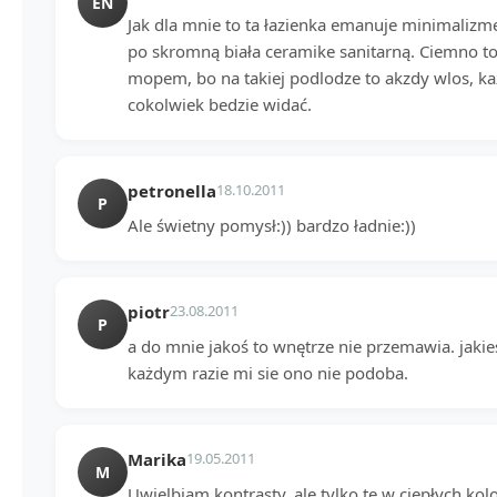
EN
Jak dla mnie to ta łazienka emanuje minimaliz
po skromną biała ceramike sanitarną. Ciemno to w
mopem, bo na takiej podlodze to akzdy wlos, ka
cokolwiek bedzie widać.
petronella
18.10.2011
P
Ale świetny pomysł:)) bardzo ładnie:))
piotr
23.08.2011
P
a do mnie jakoś to wnętrze nie przemawia. jakieś 
każdym razie mi sie ono nie podoba.
Marika
19.05.2011
M
Uwielbiam kontrasty, ale tylko te w ciepłych ko