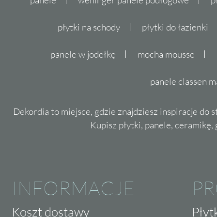
płytki na schody
płytki do łazienki
panele w jodełkę
mocha mousse
panele classen m
Dekordia to miejsce, gdzie znajdziesz inspiracje do 
Kupisz płytki, panele, ceramikę, g
INFORMACJE
P
Koszt dostawy
Płyt