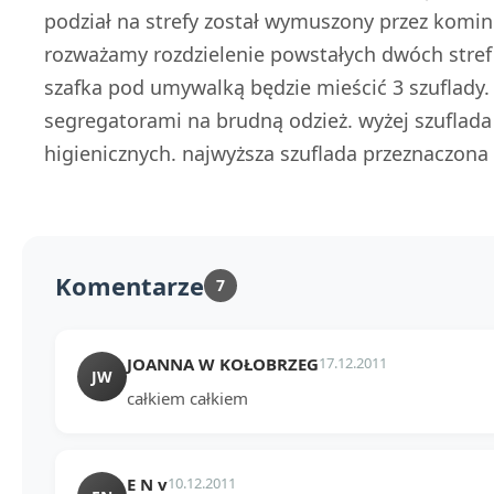
podział na strefy został wymuszony przez komin
rozważamy rozdzielenie powstałych dwóch stref 
szafka pod umywalką będzie mieścić 3 szuflady. n
segregatorami na brudną odzież. wyżej szuflada
higienicznych. najwyższa szuflada przeznaczona 
Komentarze
7
JOANNA W KOŁOBRZEG
17.12.2011
JW
całkiem całkiem
E N v
10.12.2011