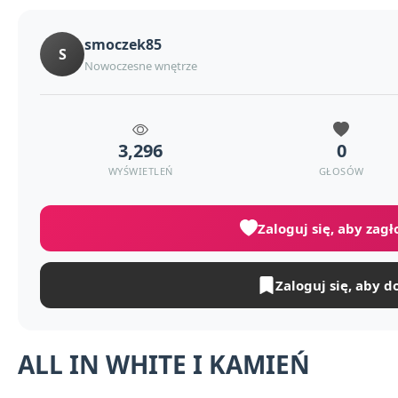
smoczek85
S
Nowoczesne wnętrze
3,296
0
WYŚWIETLEŃ
GŁOSÓW
Zaloguj się, aby zag
Zaloguj się, aby d
ALL IN WHITE I KAMIEŃ