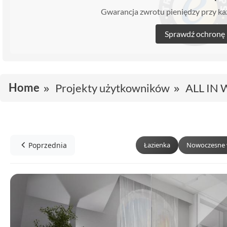
Gwarancja zwrotu pieniędzy przy 
Sprawdź ochronę
Home
Projekty użytkowników
ALL IN 
Poprzednia
Łazienka
Nowoczesne 