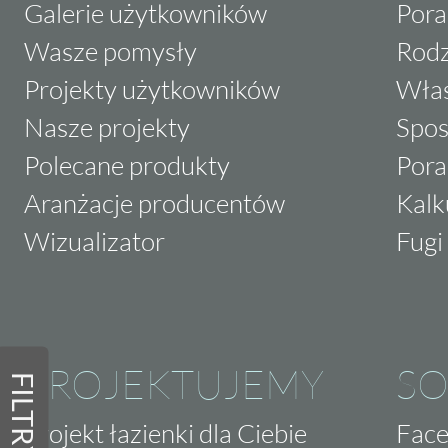
Galerie użytkowników
Pora
Wasze pomysły
Rodz
Projekty użytkowników
Właś
Nasze projekty
Spos
Polecane produkty
Pora
Aranżacje producentów
Kalk
Wizualizator
Fugi 
PROJEKTUJEMY
SO
FILTRY
Projekt łazienki dla Ciebie
Fac