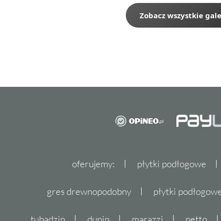
Zobacz wszystkie gale
oferujemy:
płytki podłogowe
gres drewnopodobny
płytki podłogo
tubądzin
dunin
marazzi
netto