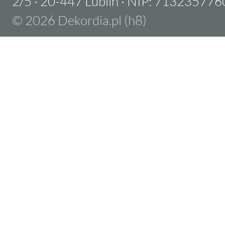
2/5
·
20-447 Lublin
·
NIP: 713235776
© 2026 Dekordia.pl (h8)