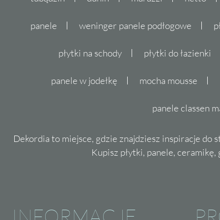
panele
weninger panele podłogowe
p
płytki na schody
płytki do łazienki
panele w jodełkę
mocha mousse
panele classen m
Dekordia to miejsce, gdzie znajdziesz inspiracje do 
Kupisz płytki, panele, ceramikę, g
INFORMACJE
P