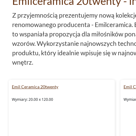
Emilceramica 20twenty - in
Z przyjemnością prezentujemy nową kolekcj
renomowanego producenta - Emilceramica. 
to wspaniała propozycja dla miłośników po
wzorów. Wykorzystanie najnowszych technol
produktu, który idealnie wpisuje się w najno
wnętrz.
Płytki Emilceramica 20twenty
Emil Ceramica 20twenty
Emil 
Jednym z najważniejszych parametrów płytek
Wymiary: 20.00 x 120.00
Wymiar
20x120
to popularny wybór wśród projektan
który doskonale sprawdza się w przestronn
łazienkach
. Dzięki dużym wymiarom, płytki
elegancji i prestiżu.