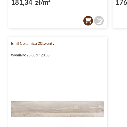
181,34 zł/m²
176
podłogowych
Emilceramica 20twenty to przede wszystkim
Ich ponadczasowy design, ciepłe kolory i nat
one doskonałym wyborem do aranżacji każde
Emil Ceramica 20twenty
kuchni
, przez łazienki, po salony.
Wymiary: 20.00 x 120.00
Wykończenie powierzchni i str
Płytki z kolekcji Emilceramica 20twenty char
wykończeniem powierzchni oraz strukturą
i
sprawia, że płytki te idealnie komponują się 
dodatkami, tworząc przytulną i ciepłą atmo
Płytki do salonu