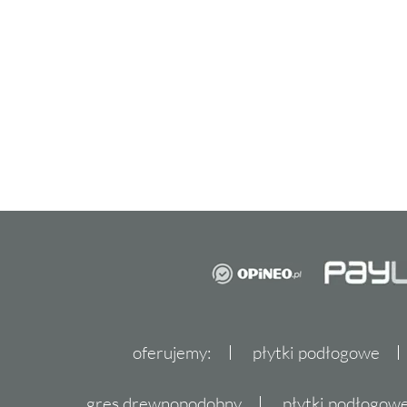
oferujemy:
płytki podłogowe
gres drewnopodobny
płytki podłogo