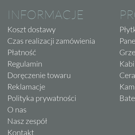
INFORMACJE
P
Koszt dostawy
Płyt
Czas realizacji zamówienia
Pane
Płatność
Grze
Regulamin
Kabi
Doręczenie towaru
Cera
Reklamacje
Kam
Polityka prywatności
Bate
O nas
Nasz zespół
Kontakt