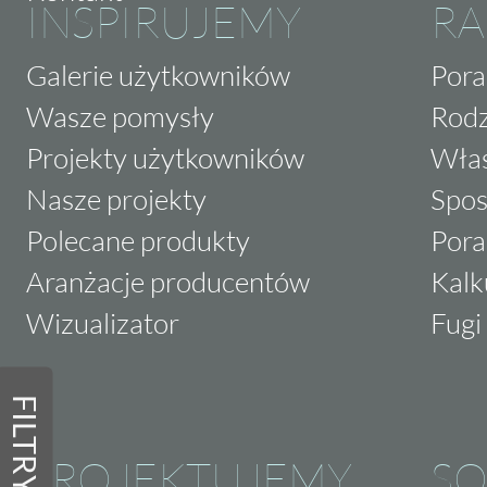
INSPIRUJEMY
RA
Galerie użytkowników
Pora
Wasze pomysły
Rodz
Projekty użytkowników
Właś
Nasze projekty
Spos
Polecane produkty
Pora
Aranżacje producentów
Kalk
Wizualizator
Fugi 
FILTRY
PROJEKTUJEMY
SO