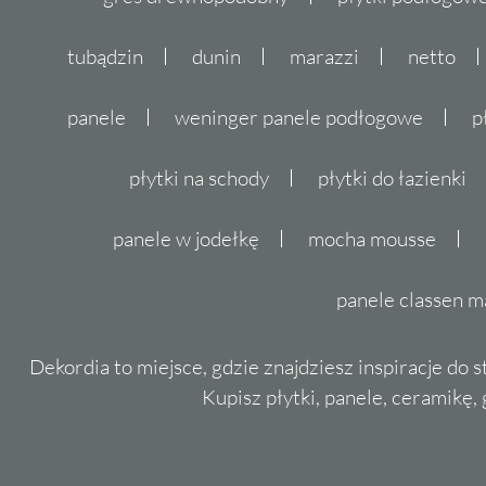
tubądzin
dunin
marazzi
netto
panele
weninger panele podłogowe
p
płytki na schody
płytki do łazienki
panele w jodełkę
mocha mousse
panele classen m
Dekordia to miejsce, gdzie znajdziesz inspiracje do 
Kupisz płytki, panele, ceramikę, g