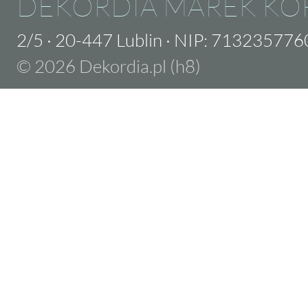
DEKORDIA MAREK KO
2/5
·
20-447 Lublin
·
NIP: 713235776
© 2026 Dekordia.pl (h8)