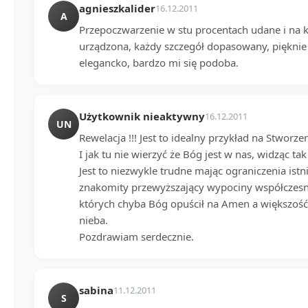
agnieszkalider
16.12.2011
A
Przepoczwarzenie w stu procentach udane i na k
urządzona, każdy szczegół dopasowany, pięknie t
elegancko, bardzo mi się podoba.
Użytkownik nieaktywny
16.12.2011
UN
Rewelacja !!! Jest to idealny przykład na Stworze
I jak tu nie wierzyć że Bóg jest w nas, widząc t
Jest to niezwykle trudne mając ograniczenia istn
znakomity przewyższający wypociny współczesn
których chyba Bóg opuścił na Amen a większość
nieba.
Pozdrawiam serdecznie.
sabina
11.12.2011
S