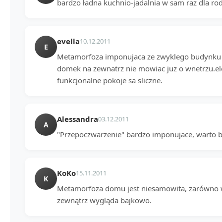
bardzo ładna kuchnio-jadalnia w sam raz dla ro
evella
10.12.2011
E
Metamorfoza imponujaca ze zwyklego budynku 
domek na zewnatrz nie mowiac juz o wnetrzu.el
funkcjonalne pokoje sa sliczne.
Alessandra
03.12.2011
A
"Przepoczwarzenie" bardzo imponujace, warto by
KoKo
15.11.2011
K
Metamorfoza domu jest niesamowita, zarówno w
zewnątrz wygląda bajkowo.