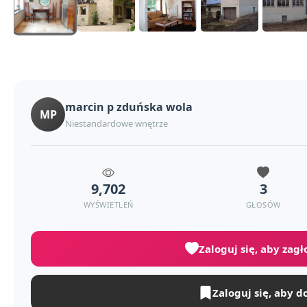
marcin p zduńska wola
MP
Niestandardowe wnętrze
9,702
3
WYŚWIETLEŃ
GŁOSÓW
Zaloguj się, aby zag
Zaloguj się, aby d