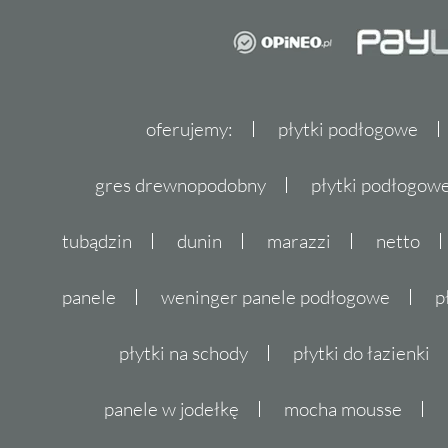
oferujemy:
płytki podłogowe
gres drewnopodobny
płytki podłogo
tubądzin
dunin
marazzi
netto
panele
weninger panele podłogowe
p
płytki na schody
płytki do łazienki
panele w jodełkę
mocha mousse