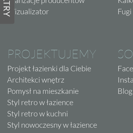
FILTRY
Aranżacje producentów
Kalk
Wizualizator
Fugi 
PROJEKTUJEMY
SO
Projekt łazienki dla Ciebie
Fac
Architekci wnętrz
Inst
Pomysł na mieszkanie
Blog
Styl retro w łazience
Styl retro w kuchni
Styl nowoczesny w łazience