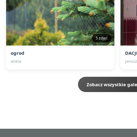
5 zdjęć
ogrod
DACJ
aneta
Janusz
Zobacz wszystkie gale