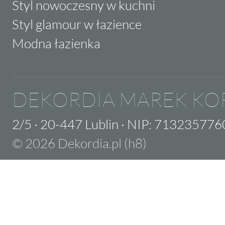
Styl nowoczesny w kuchni
Styl glamour w łazience
Modna łazienka
DEKORDIA MAREK KO
2/5
·
20-447 Lublin
·
NIP: 713235776
© 2026 Dekordia.pl (h8)