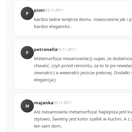
piotr
03.11.2011
P
bardzo ładne wnętrze domu. nowoczesne jak i pra
bardzo elegancko .
petronella
03.11.2011
P
Metamorfoza niesamowita:)) super, że dodaliscie 
chwalić, czyli przed remontu, za to te po-rewelac
zewnatrz:) a wewnatrz jeszcze piekniej. Dodatki 
elegancja:)
majanka
02.11.2011
M
Ale niesamowita metamorfoza! Najlepsza jest ku
stylowo. Świetny jest kolor szafek w kuchni. A z
ten sam dom.