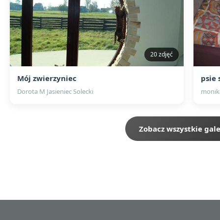
20 zdjęć
Mój zwierzyniec
psie
Dorota M Jasieniec Solecki
monik
Zobacz wszystkie gale