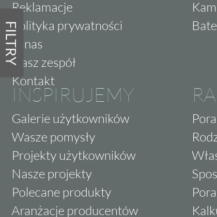
Reklamacje
Kam
Polityka prywatności
Bate
FILTRY
O nas
Nasz zespół
Kontakt
INSPIRUJEMY
RA
Galerie użytkowników
Pora
Wasze pomysły
Rodz
Projekty użytkowników
Właś
Nasze projekty
Spos
Polecane produkty
Pora
Aranżacje producentów
Kalk