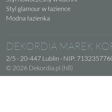
Styl glamour w łazience
Modna łazienka
DEKORDIA MAREK KO
2/5
·
20-447 Lublin
·
NIP: 713235776
© 2026 Dekordia.pl (h8)