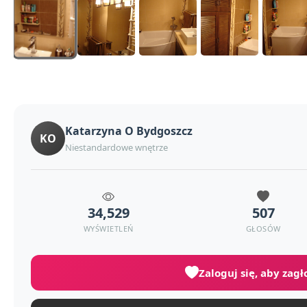
Katarzyna O Bydgoszcz
KO
Niestandardowe wnętrze
34,529
507
WYŚWIETLEŃ
GŁOSÓW
Zaloguj się, aby zag