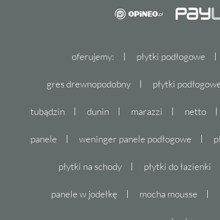
oferujemy:
płytki podłogowe
gres drewnopodobny
płytki podłogo
tubądzin
dunin
marazzi
netto
panele
weninger panele podłogowe
p
płytki na schody
płytki do łazienki
panele w jodełkę
mocha mousse