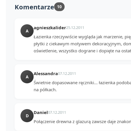
Komentarze
10
agnieszkalider
25.12.2011
A
Łazienka rzeczywiście wygląda jak marzenie, pięk
płytki z ciekawym motywem dekoracyjnym, dom
oświetlenie, wszystko dograne i dopięte na ostat
Alessandra
07.12.2011
A
Świetnie dopasowane ręczniki... łazienka podoba
na półkach.
Daniel
07.12.2011
D
Połączenie drewna z glazurą zawsze daje znakomi