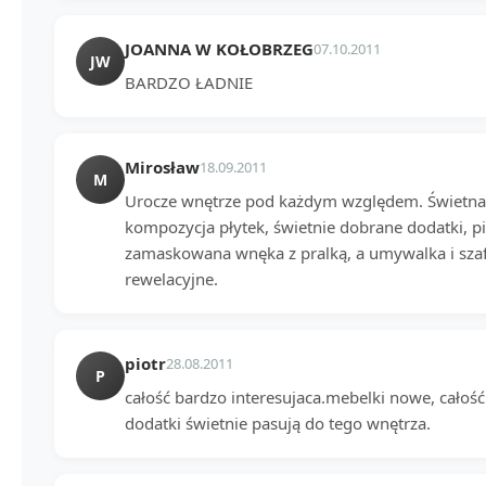
JOANNA W KOŁOBRZEG
07.10.2011
JW
BARDZO ŁADNIE
Mirosław
18.09.2011
M
Urocze wnętrze pod każdym względem. Świetna c
kompozycja płytek, świetnie dobrane dodatki, pi
zamaskowana wnęka z pralką, a umywalka i szaf
rewelacyjne.
piotr
28.08.2011
P
całość bardzo interesujaca.mebelki nowe, całość
dodatki świetnie pasują do tego wnętrza.