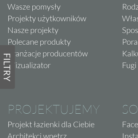
Wasze pomysły
Rodz
Projekty użytkowników
Właś
Nasze projekty
Spos
Polecane produkty
Pora
Aranżacje producentów
Kalk
FILTRY
Wizualizator
Fugi 
PROJEKTUJEMY
SO
Projekt łazienki dla Ciebie
Fac
Architekci wnętrz
Inst