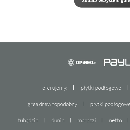
Zobacz wszystkie gale
oferujemy:
płytki podłogowe
gres drewnopodobny
płytki podłogo
tubądzin
dunin
marazzi
netto