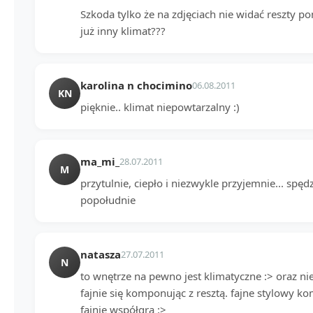
Szkoda tylko że na zdjęciach nie widać reszty 
już inny klimat???
karolina n chocimino
06.08.2011
KN
pięknie.. klimat niepowtarzalny :)
ma_mi_
28.07.2011
M
przytulnie, ciepło i niezwykle przyjemnie... spę
popołudnie
natasza
27.07.2011
N
to wnętrze na pewno jest klimatyczne :> oraz nie
fajnie się komponując z resztą. fajne stylowy 
fajnie współgra :>