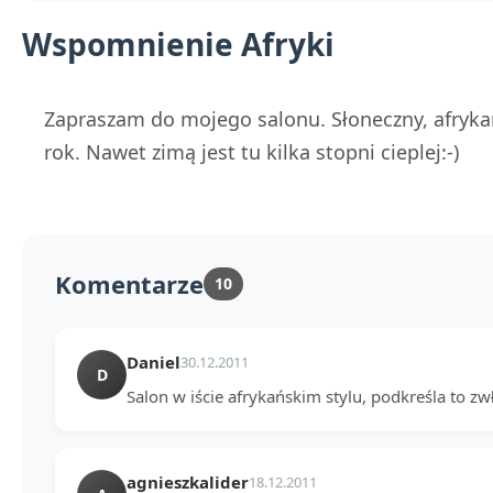
Wspomnienie Afryki
Zapraszam do mojego salonu. Słoneczny, afrykań
rok. Nawet zimą jest tu kilka stopni cieplej:-)
Komentarze
10
Daniel
30.12.2011
D
Salon w iście afrykańskim stylu, podkreśla to zw
agnieszkalider
18.12.2011