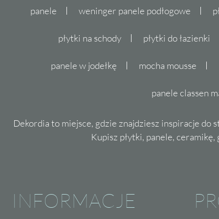
panele
weninger panele podłogowe
p
płytki na schody
płytki do łazienki
panele w jodełkę
mocha mousse
panele classen m
Dekordia to miejsce, gdzie znajdziesz inspiracje do 
Kupisz płytki, panele, ceramikę, g
INFORMACJE
P