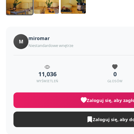
miromar
M
Niestandardowe wnętrze
11,036
0
WYŚWIETLEŃ
GŁOSÓW
Zaloguj się, aby zag
Zaloguj się, aby d