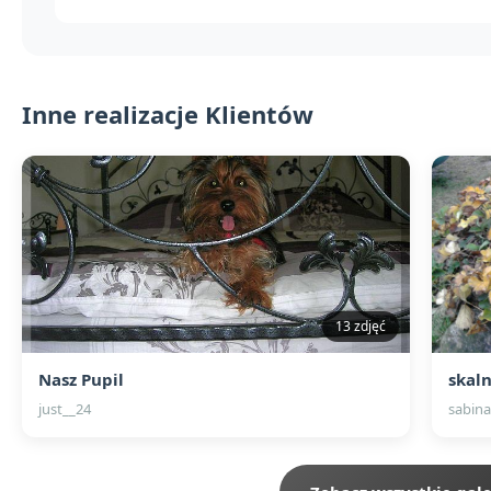
Inne realizacje Klientów
13 zdjęć
Nasz Pupil
skal
just__24
sabina