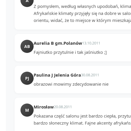
A
Z pomysłem, według własnych upodobań, klimat
Afrykańskie klimaty przyjęły się na dobre w salo
orientu, widać, że to miejsce w którym mieszkają
Aurelia B gm.Polanów
13.10.2011
AB
Fajniutko przytulnie i tak jaśniutko ;]
Paulina J Jelenia Góra
30.08.2011
PJ
obrazowi mowimy zdecydowanie nie
Mirosław
20.08.2011
M
Pokazana część salonu jest bardzo ciepła, przytu
bardzo słoneczny klimat. Fajne akcenty afrykańs