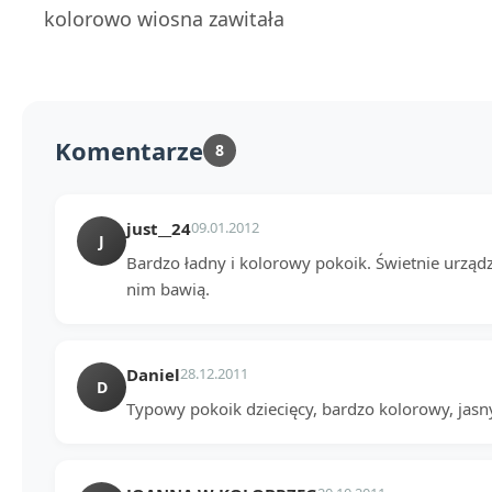
kolorowo wiosna zawitała
Komentarze
8
just__24
09.01.2012
J
Bardzo ładny i kolorowy pokoik. Świetnie urząd
nim bawią.
Daniel
28.12.2011
D
Typowy pokoik dziecięcy, bardzo kolorowy, jasn