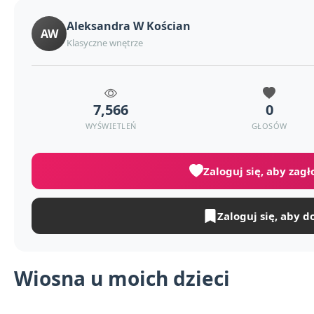
Aleksandra W Kościan
AW
Klasyczne wnętrze
7,566
0
WYŚWIETLEŃ
GŁOSÓW
Zaloguj się, aby zag
Zaloguj się, aby d
Wiosna u moich dzieci