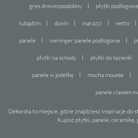
gres drewnopodobny
płytki podłogo
tubądzin
dunin
marazzi
netto
panele
weninger panele podłogowe
p
płytki na schody
płytki do łazienki
panele w jodełkę
mocha mousse
panele classen m
Dekordia to miejsce, gdzie znajdziesz inspiracje do 
Kupisz płytki, panele, ceramikę, g