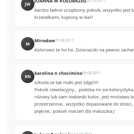
JOANNA W KOŁOBRZEG
20.10.2011
JW
bardzo ładnie urządzony pokoik, wszystko jest ta
krzesełkami, kupiony w ikei?
Mirosław
21.09.2011
M
Kolorowo że ho ho. Dzieciaczki na pewno zachw
karolina n chocimino
09.08.2011
KN
szkoda ze tak mało jest zdjęć!!!!
Pokoik rewelacyjny... podoba mi sie kolorystyka
różowy lub sam niebieski kolor.. jest mnóstwo ko
przestrzennie.. wszystko dopasowane do dzieci, 
pięknie.. pokoik marzeń dla maluszka:)