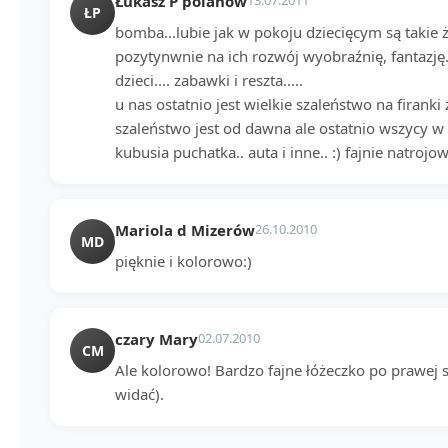
Łukasz P polanów
13.07.2011
ŁP
bomba...lubie jak w pokoju dziecięcym są takie 
pozytynwnie na ich rozwój wyobraźnię, fantazję...
dzieci.... zabawki i reszta.....
u nas ostatnio jest wielkie szaleństwo na firanki
szaleństwo jest od dawna ale ostatnio wszycy 
kubusia puchatka.. auta i inne.. :) fajnie natrojow
Mariola d Mizerów
26.10.2010
MD
pięknie i kolorowo:)
czary Mary
02.07.2010
CM
Ale kolorowo! Bardzo fajne łóżeczko po prawej s
widać).