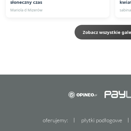
słoneczny czas
kwia
Mariola d Mizerów
sabina
Zobacz wszystkie gale
oferujemy:
płytki podłogowe