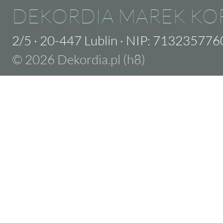
DEKORDIA MAREK KO
2/5
·
20-447 Lublin
·
NIP: 713235776
© 2026 Dekordia.pl (h8)