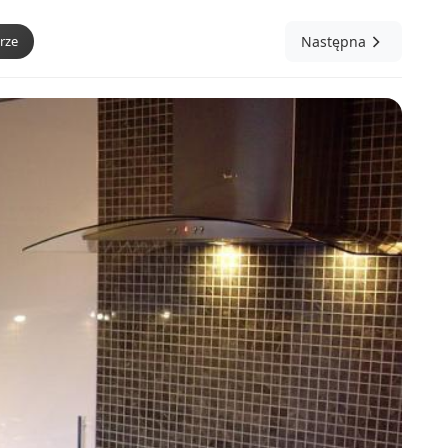
rze
Następna