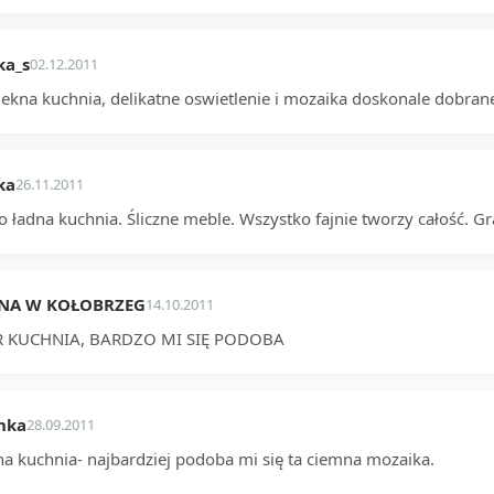
ka_s
02.12.2011
ekna kuchnia, delikatne oswietlenie i mozaika doskonale dobrane,
ka
26.11.2011
 ładna kuchnia. Śliczne meble. Wszystko fajnie tworzy całość. Gra
NA W KOŁOBRZEG
14.10.2011
R KUCHNIA, BARDZO MI SIĘ PODOBA
nka
28.09.2011
na kuchnia- najbardziej podoba mi się ta ciemna mozaika.