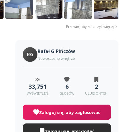
Przewiń, aby zobaczyć więcej
Rafał G Pińczów
RG
Nowoczesne wnętrze
33,751
6
2
WYŚWIETLEŃ
GŁOSÓW
ULUBIONYCH
Zaloguj się, aby zagłosować
Zaloguj się, aby dodać