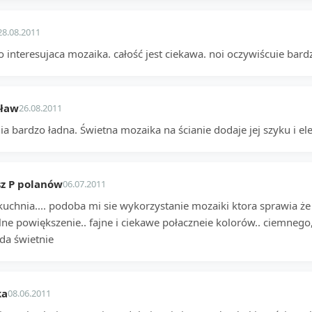
28.08.2011
o interesujaca mozaika. całość jest ciekawa. noi oczywiścuie bar
sław
26.08.2011
a bardzo ładna. Świetna mozaika na ścianie dodaje jej szyku i ele
z P polanów
06.07.2011
kuchnia.... podoba mi sie wykorzystanie mozaiki ktora sprawia że 
ne powiększenie.. fajne i ciekawe połaczneie kolorów.. ciemnego,
da świetnie
ka
08.06.2011