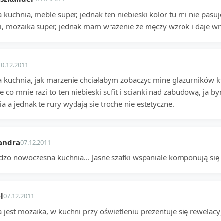
 kuchnia, meble super, jednak ten niebieski kolor tu mi nie pasuje
i, mozaika super, jednak mam wrażenie że męczy wzrok i daje wra
10.12.2011
a kuchnia, jak marzenie chciałabym zobaczyc mine glazurników k
e co mnie razi to ten niebieski sufit i scianki nad zabudową, ja b
a a jednak te rury wydają sie troche nie estetyczne.
andra
07.12.2011
dzo nowoczesna kuchnia... Jasne szafki wspaniale komponują się
l
07.12.2011
 jest mozaika, w kuchni przy oświetleniu prezentuje się rewelacyj