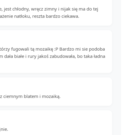
, jest chłodny, wręcz zimny i nijak się ma do tej
żenie natłoku, reszta bardzo ciekawa.
tórzy fugowali tą mozaikę :P Bardzo mi sie podoba
ym dała białe i rury jakoś zabudowała, bo taka ładna
 z ciemnym blatem i mozaiką.
nie.