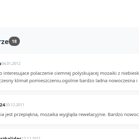
rze
18
a
04.01.2012
 interesujace polaczenie ciemnej polyskujacej mozaiki z niebiesk
zesny klimat pomieszczeniu.ogolnie bardzo ladna nowoczesna i f
_24
20.12.2011
ia jest przepiękna, mozaika wygląda rewelacyjnie. Bardzo nowoc
szkalider
17.12.2011