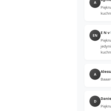
A
Piękna
kuchn
E N v
EN
Piękn
jedyni
kuchni
Aless
A
Baaar
Danie
D
Piękna