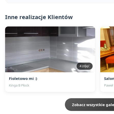
Inne realizacje Klientów
4 zdjęć
Fioletowo mi :)
Salo
Kinga B Płock
Paweł
Zobacz wszystkie gale