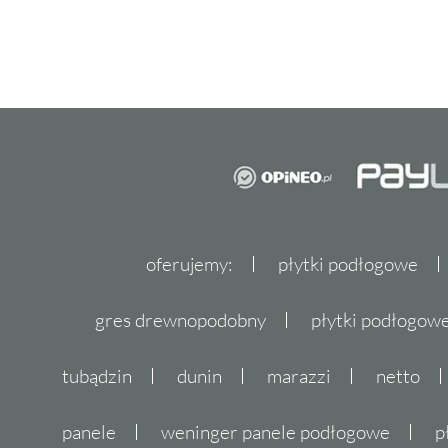
oferujemy:
płytki podłogowe
gres drewnopodobny
płytki podłogo
tubądzin
dunin
marazzi
netto
panele
weninger panele podłogowe
p