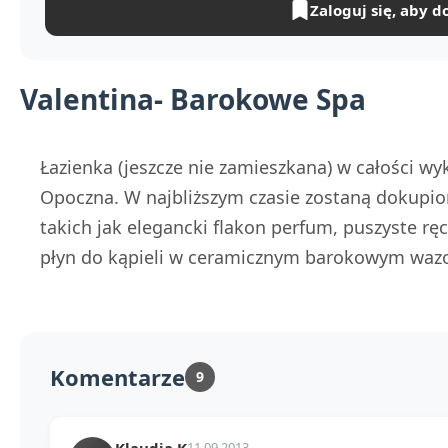
Zaloguj się, aby d
Valentina- Barokowe Spa
Łazienka (jeszcze nie zamieszkana) w całości wy
Opoczna. W najbliższym czasie zostaną dokupio
takich jak elegancki flakon perfum, puszyste ręc
płyn do kąpieli w ceramicznym barokowym wazo
Komentarze
9
Klaudia K
11.09.2013