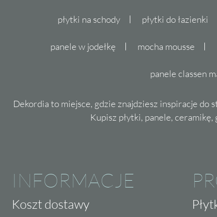
płytki na schody
płytki do łazienki
panele w jodełkę
mocha mousse
panele classen m
Dekordia to miejsce, gdzie znajdziesz inspiracje do 
Kupisz płytki, panele, ceramikę, g
INFORMACJE
P
Koszt dostawy
Płyt