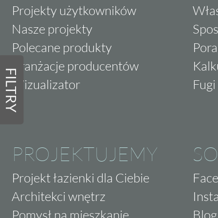
Projekty użytkowników
Właś
Nasze projekty
Spos
Polecane produkty
Pora
Aranżacje producentów
Kalk
FILTRY
Wizualizator
Fugi 
PROJEKTUJEMY
SO
Projekt łazienki dla Ciebie
Fac
Architekci wnętrz
Inst
Pomysł na mieszkanie
Blog