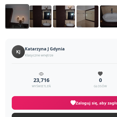
Katarzyna J Gdynia
KJ
Klasyczne wnętrze
23,716
0
WYŚWIETLEŃ
GŁOSÓW
Zaloguj się, aby zag