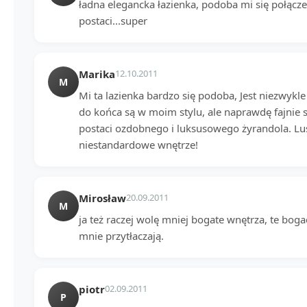
ładna elegancka łazienka, podoba mi się połącz
postaci...super
Marika
12.10.2011
M
Mi ta lazienka bardzo się podoba, Jest niezwykle
do końca są w moim stylu, ale naprawdę fajnie s
postaci ozdobnego i luksusowego żyrandola. Lust
niestandardowe wnętrze!
Mirosław
20.09.2011
M
ja też raczej wolę mniej bogate wnętrza, te boga
mnie przytłaczają.
piotr
02.09.2011
P