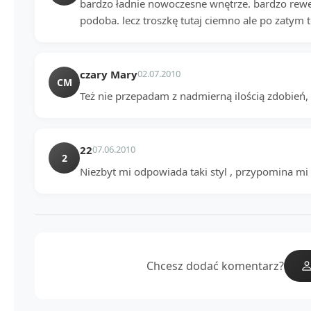
bardzo ładnie nowoczesne wnętrze. bardzo rewel
podoba. lecz troszkę tutaj ciemno ale po zatym t
czary Mary
02.07.2010
CM
Też nie przepadam z nadmierną ilością zdobień, 
22
07.06.2010
2
Niezbyt mi odpowiada taki styl , przypomina mi
Chcesz dodać komentarz?