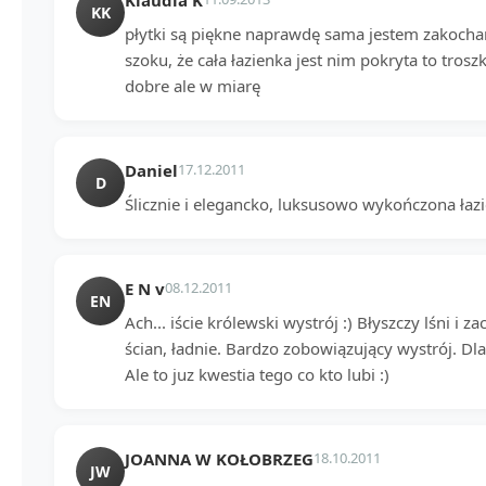
KK
płytki są piękne naprawdę sama jestem zakocha
szoku, że cała łazienka jest nim pokryta to tros
dobre ale w miarę
Daniel
17.12.2011
D
Ślicznie i elegancko, luksusowo wykończona łaz
E N v
08.12.2011
EN
Ach... iście królewski wystrój :) Błyszczy lśni i
ścian, ładnie. Bardzo zobowiązujący wystrój. D
Ale to juz kwestia tego co kto lubi :)
JOANNA W KOŁOBRZEG
18.10.2011
JW