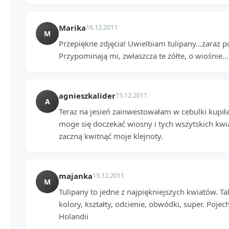
Marika
16.12.2011
M
Przepiękne zdjęcia! Uwielbiam tulipany...zaraz p
Przypominają mi, zwłaszcza te żółte, o wiośnie...
agnieszkalider
15.12.2011
A
Teraz na jesień zainwestowałam w cebulki kupiła
moge się doczekać wiosny i tych wszytskich kwi
zaczną kwitnąć moje klejnoty.
majanka
15.12.2011
M
Tulipany to jedne z najpiękniejszych kwiatów. Tak
kolory, kształty, odcienie, obwódki, super. Poj
Holandii