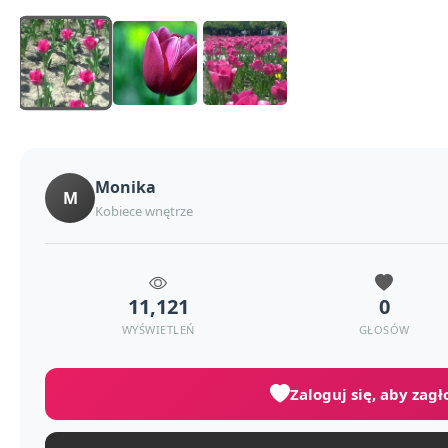
Monika
M
Kobiece wnętrze
11,121
0
WYŚWIETLEŃ
GŁOSÓW
Zaloguj się, aby zag