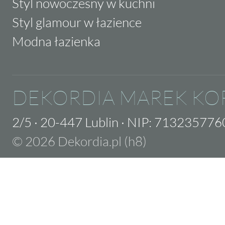
Styl nowoczesny w kuchni
Styl glamour w łazience
Modna łazienka
DEKORDIA MAREK KO
2/5
·
20-447 Lublin
·
NIP: 713235776
© 2026 Dekordia.pl (h8)