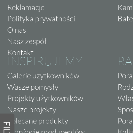
Reklamacje
Kam
Polityka prywatności
Bate
O nas
Nasz zespół
Kontakt
INSPIRUJEMY
RA
Galerie użytkowników
Pora
Wasze pomysły
Rodz
Projekty użytkowników
Właś
Nasze projekty
Spos
Polecane produkty
Pora
Aranżacje producentów
Kalk