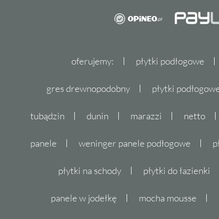
oferujemy:
płytki podłogowe
gres drewnopodobny
płytki podłogo
tubądzin
dunin
marazzi
netto
panele
weninger panele podłogowe
p
płytki na schody
płytki do łazienki
panele w jodełkę
mocha mousse