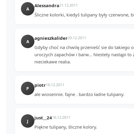
Alessandra
21.12.2011
A
Śliczne kolorki, kiedyś tulipany były czerwone, biał
agnieszkalider
20.12.2011
A
Gdyby choć na chwilę przenieść sie do takiego 
uroczych zapachów i barw... Niestety nastąpi to z
nieciekawe realia.
piotr
16.12.2011
P
ale wiosennie. fajne . bardzo ładne tulipany.
just__24
16.12.2011
J
Piękne tulipany, śliczne kolory.