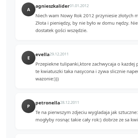
agnieszkalider
01.01.2012
A
Niech wam Nowy Rok 2012 przyniesie złotych mo
Złota i pieniędzy, by nie było w domu nędzy. Ni
dostatek gości wszędzie.
evella
29.12.2011
E
Przepiekne tulipanki,ktore zachwycaja o kazdej
te kwiatuszki taka nasycona i zywa slicznie na
wazonie:)))
petronella
28.12.2011
P
Te na pierwszym zdjeciu wygladaja jak sztuczne:)
mogłyby rosnąc takie cały rok:) dobrze ze sa kwi