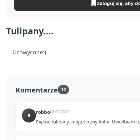
Zaloguj się, aby d
Tulipany....
Uchwycone:)
Komentarze
12
robbo
08.01.2012
R
Piękne tulipany, mają śliczny kolor. Uwielbiam 