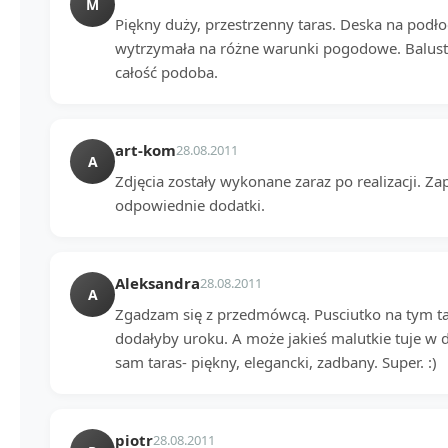
M
Piękny duży, przestrzenny taras. Deska na podł
wytrzymała na różne warunki pogodowe. Balustr
całość podoba.
art-kom
28.08.2011
A
Zdjęcia zostały wykonane zaraz po realizacji. Za
odpowiednie dodatki.
Aleksandra
28.08.2011
A
Zgadzam się z przedmówcą. Pusciutko na tym ta
dodałyby uroku. A może jakieś malutkie tuje w d
sam taras- piękny, elegancki, zadbany. Super. :)
piotr
28.08.2011