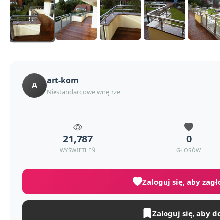
art-kom
A
Niestandardowe wnętrze
21,787
0
WYŚWIETLEŃ
GŁOSÓW
Zaloguj się, aby zag
Zaloguj się, aby d