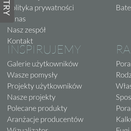
FILTRY
Polityka prywatności
Bate
O nas
Nasz zespół
Kontakt
INSPIRUJEMY
RA
Galerie użytkowników
Pora
Wasze pomysły
Rodz
Projekty użytkowników
Właś
Nasze projekty
Spos
Polecane produkty
Pora
Aranżacje producentów
Kalk
Wizualizator
Fugi 