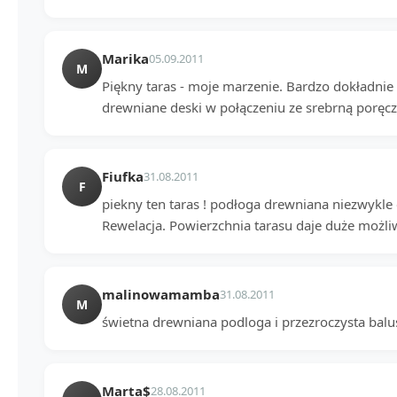
Marika
05.09.2011
M
Piękny taras - moje marzenie. Bardzo dokładnie
drewniane deski w połączeniu ze srebrną poręczą.
Fiufka
31.08.2011
F
piekny ten taras ! podłoga drewniana niezwykle
Rewelacja. Powierzchnia tarasu daje duże możli
malinowamamba
31.08.2011
M
świetna drewniana podloga i przezroczysta balu
Marta$
28.08.2011