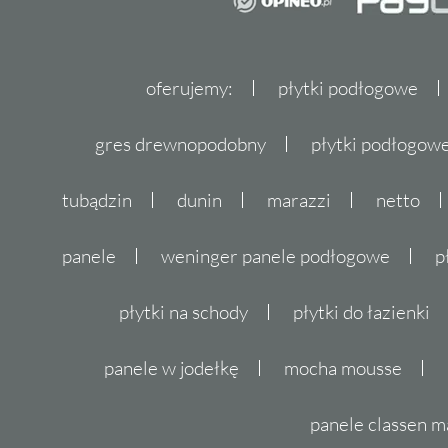
oferujemy:
płytki podłogowe
gres drewnopodobny
płytki podłogo
tubądzin
dunin
marazzi
netto
panele
weninger panele podłogowe
p
płytki na schody
płytki do łazienki
panele w jodełkę
mocha mousse
panele classen m