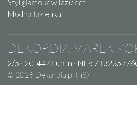
Styl glamour w łazience
Modna łazienka
DEKORDIA MAREK KO
2/5
·
20-447 Lublin
·
NIP: 713235776
© 2026 Dekordia.pl (h8)