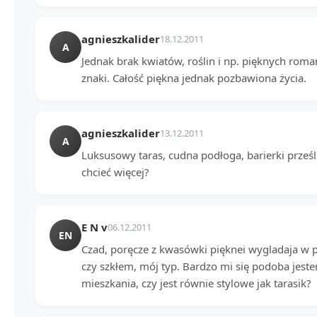
agnieszkalider
18.12.2011
A
Jednak brak kwiatów, roślin i np. pięknych roma
znaki. Całość piękna jednak pozbawiona życia.
agnieszkalider
13.12.2011
A
Luksusowy taras, cudna podłoga, barierki prześ
chcieć więcej?
E N v
06.12.2011
EN
Czad, poręcze z kwasówki pięknei wygladaja w
czy szkłem, mój typ. Bardzo mi się podoba jest
mieszkania, czy jest równie stylowe jak tarasik?