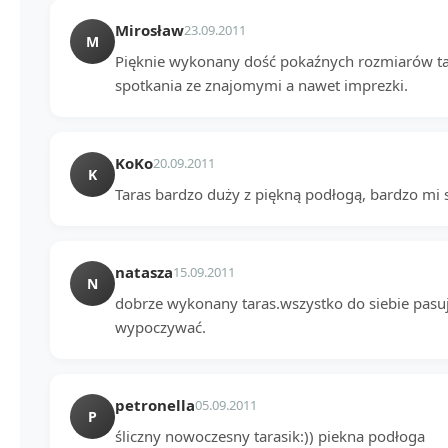
Mirosław
23.09.2011
M
Pięknie wykonany dość pokaźnych rozmiarów ta
spotkania ze znajomymi a nawet imprezki.
KoKo
20.09.2011
K
Taras bardzo duży z piękną podłogą, bardzo mi 
natasza
15.09.2011
N
dobrze wykonany taras.wszystko do siebie pasu
wypoczywać.
petronella
05.09.2011
P
śliczny nowoczesny tarasik:)) piekna podłoga