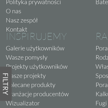
Polityka prywatności
Bate
O nas
Nasz zespół
Kontakt
INSPIRUJEMY
RA
Galerie użytkowników
Pora
Wasze pomysły
Rodz
Projekty użytkowników
Właś
Nasze projekty
Spos
FILTRY
Polecane produkty
Pora
Aranżacje producentów
Kalk
Wizualizator
Fugi 