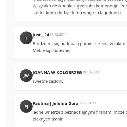
Wszystko doskonale się ze sobą komponuje. Podo
sufitu, która dodaje temu wnętrzu łagodności.
just__24
17.12.2011
J
Bardzo mi się podobają pomieszczenia w takim s
Meble są cudowne.
JOANNA W KOŁOBRZEG
20.10.2011
JW
świetne zasłony
Paulina J Jelenia Góra
30.08.2011
PJ
ladne wnetrze z beznadziejnymi firanami moze 
pieknych tkanin