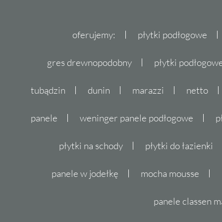
oferujemy:
płytki podłogowe
gres drewnopodobny
płytki podłogo
tubądzin
dunin
marazzi
netto
panele
weninger panele podłogowe
p
płytki na schody
płytki do łazienki
panele w jodełkę
mocha mousse
panele classen m