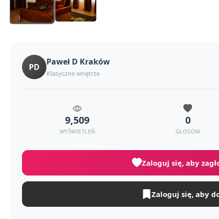
Paweł D Kraków
PD
Klasyczne wnętrze
9,509
0
WYŚWIETLEŃ
GŁOSÓW
Zaloguj się, aby zag
Zaloguj się, aby d