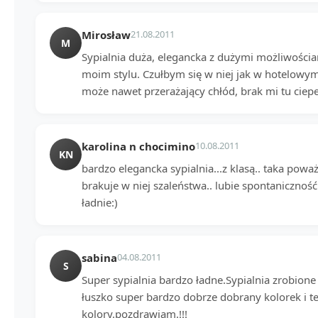
Mirosław
21.08.2011
M
Sypialnia duża, elegancka z dużymi możliwości
moim stylu. Czułbym się w niej jak w hotelowy
może nawet przerażający chłód, brak mi tu cie
karolina n chocimino
10.08.2011
KN
bardzo elegancka sypialnia...z klasą.. taka poważ
brakuje w niej szaleństwa.. lubie spontaniczno
ładnie:)
sabina
04.08.2011
S
Super sypialnia bardzo ładne.Sypialnia zrobione
łuszko super bardzo dobrze dobrany kolorek i t
kolory.pozdrawiam.!!!