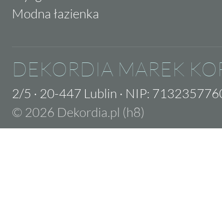
Modna łazienka
DEKORDIA MAREK KO
2/5
·
20-447 Lublin
·
NIP: 713235776
© 2026 Dekordia.pl (h8)