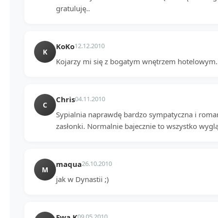
gratuluję..
KoKo
12.12.2010
K
Kojarzy mi się z bogatym wnętrzem hotelowym.
Chris
04.11.2010
C
Sypialnia naprawdę bardzo sympatyczna i roman
zasłonki. Normalnie bajecznie to wszystko wygl
maqua
26.10.2010
M
jak w Dynastii ;)
Ewa K
09.05.2010