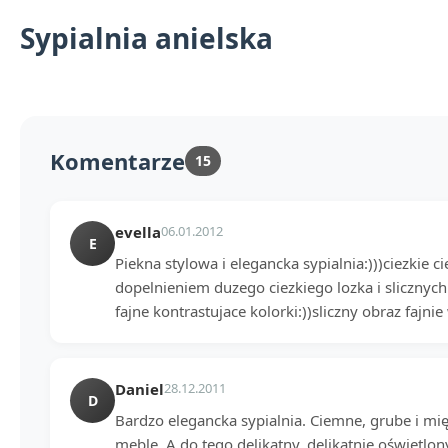
Sypialnia anielska
Komentarze
15
evella
06.01.2012
E
Piekna stylowa i elegancka sypialnia:)))ciezkie 
dopelnieniem duzego ciezkiego lozka i slicznych 
fajne kontrastujace kolorki:))sliczny obraz fajnie
Daniel
28.12.2011
D
Bardzo elegancka sypialnia. Ciemne, grube i mię
meble. A do tego delikatny, delikatnie oświetlon