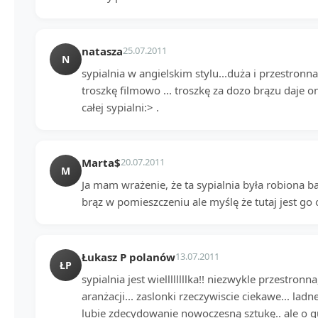
natasza
25.07.2011
N
sypialnia w angielskim stylu...duża i przestronna
troszkę filmowo ... troszkę za dozo brązu daje o
całej sypialni:> .
Marta$
20.07.2011
M
Ja mam wrażenie, że ta sypialnia była robiona bar
brąz w pomieszczeniu ale myślę że tutaj jest go
Łukasz P polanów
13.07.2011
ŁP
sypialnia jest wiellllllllka!! niezwykle przestro
aranżacji... zaslonki rzeczywiscie ciekawe... ladne
lubie zdecydowanie nowoczesną sztukę.. ale o g