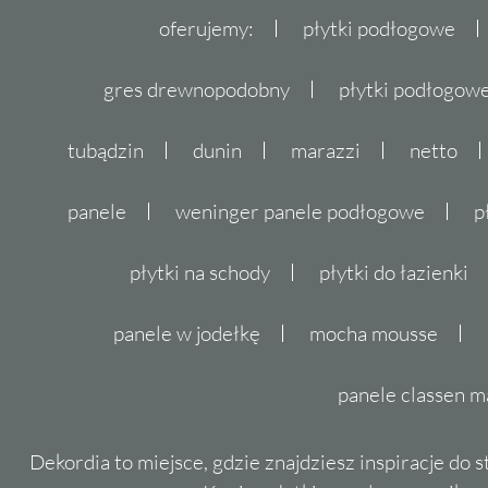
oferujemy:
płytki podłogowe
gres drewnopodobny
płytki podłogo
tubądzin
dunin
marazzi
netto
panele
weninger panele podłogowe
p
płytki na schody
płytki do łazienki
panele w jodełkę
mocha mousse
panele classen m
Dekordia to miejsce, gdzie znajdziesz inspiracje do 