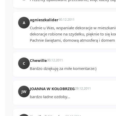
agnieszkalider
30.12.2011
A
Cudnie u Was, wspaniałe dekoracje w mieszkaniu
dekoracje robione na szydełku, pięknie to się k
Pachnie świętami, domową atmosferą i domem 
Chewille
30.12.2011
C
Bardzo dziękuję za miłe komentarze:)
JOANNA W KOŁOBRZEG
29.12.2011
JW
bardzo ładne ozdoby...