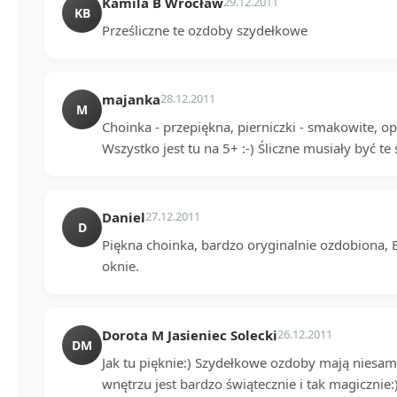
Kamila B Wrocław
29.12.2011
KB
Prześliczne te ozdoby szydełkowe
majanka
28.12.2011
M
Choinka - przepiękna, pierniczki - smakowite,
Wszystko jest tu na 5+ :-) Śliczne musiały być te 
Daniel
27.12.2011
D
Piękna choinka, bardzo oryginalnie ozdobiona, 
oknie.
Dorota M Jasieniec Solecki
26.12.2011
DM
Jak tu pięknie:) Szydełkowe ozdoby mają niesa
wnętrzu jest bardzo świątecznie i tak magicznie