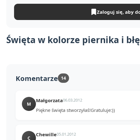
Zaloguj się, aby d
Święta w kolorze piernika i bł
Komentarze
14
Małgorzata
06.03.2012
M
Piękne święta stworzyłaś!Gratuluje:))
Chewille
05.01.2012
C