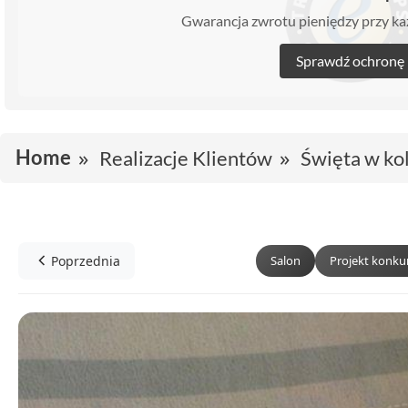
Gwarancja zwrotu pieniędzy przy 
Sprawdź ochronę
Home
Realizacje Klientów
Święta w kol
Poprzednia
Salon
Projekt konk