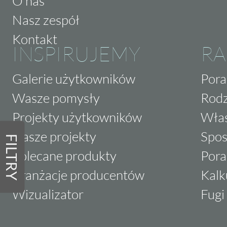
O nas
Nasz zespół
Kontakt
INSPIRUJEMY
RA
Galerie użytkowników
Pora
Wasze pomysły
Rodz
Projekty użytkowników
Właś
Nasze projekty
Spos
FILTRY
Polecane produkty
Pora
Aranżacje producentów
Kalk
Wizualizator
Fugi 