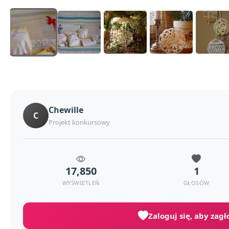
Chewille
C
Projekt konkursowy
17,850
1
WYŚWIETLEŃ
GŁOSÓW
Zaloguj się, aby zag