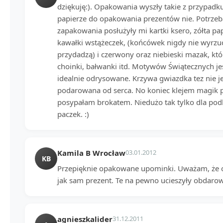
dziękuję:). Opakowania wyszły takie z przypadk
papierze do opakowania prezentów nie. Potrze
zapakowania posłużyły mi kartki ksero, zółta pa
kawałki wstążeczek, (końcówek nigdy nie wyrzuc
przydadzą) i czerwony oraz niebieski mazak, k
choinki, bałwanki itd. Motywów Świątecznych jes
idealnie odrysowane. Krzywa gwiazdka tez nie je
podarowana od serca. No koniec klejem magik 
posypałam brokatem. Niedużo tak tylko dla pod
paczek. :)
Kamila B Wrocław
03.01.2012
KB
Przepięknie opakowane upominki. Uważam, że o
jak sam prezent. Te na pewno ucieszyły obdar
agnieszkalider
31.12.2011