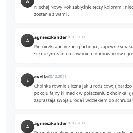
A
Niechaj Nowy Rok zabłyśnie tęczy kolorami, niech
zostanie z wami .
agnieszkalider
30.12.2011
A
Pierniczki apetyczne i pachnące, zapewne smakuj
się dużym zainteresowaniem domowników i gośc
evella
30.12.2011
E
Choinka rownie sliczna jak u rodzicow:)))bardz
pokoju fajny klimacik w polaczeniu z choinka :)
zapraszaja swoja uroda i wdziekiem do schrupani
agnieszkalider
30.12.2011
A
Prezenty opakowane przecudnie, więc każdy zape