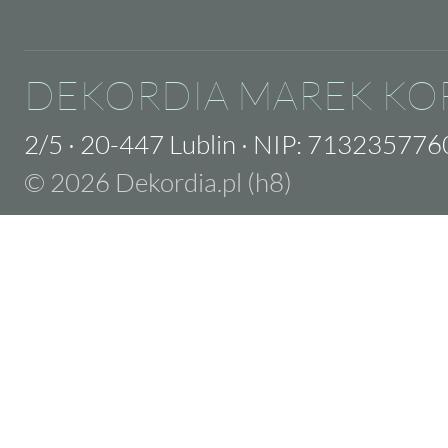
DEKORDIA MAREK KO
2/5
·
20-447 Lublin
·
NIP: 713235776
© 2026 Dekordia.pl (h8)