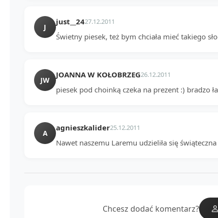
just__24
27.12.2011
J
Świetny piesek, też bym chciała mieć takiego sł
JOANNA W KOŁOBRZEG
26.12.2011
JW
piesek pod choinką czeka na prezent :) bradzo ł
agnieszkalider
25.12.2011
A
Nawet naszemu Laremu udzieliła się świąteczna 
Chcesz dodać komentarz?