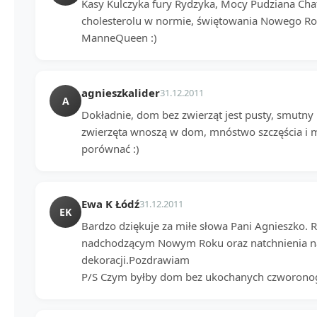
Kasy Kulczyka fury Rydzyka, Mocy Pudziana Ch
cholesterolu w normie, świętowania Nowego Roku
ManneQueen :)
agnieszkalider
31.12.2011
A
Dokładnie, dom bez zwierząt jest pusty, smutn
zwierzęta wnoszą w dom, mnóstwo szczęścia i mi
porównać :)
Ewa K Łódź
31.12.2011
EK
Bardzo dziękuje za miłe słowa Pani Agnieszko. 
nadchodzącym Nowym Roku oraz natchnienia na
dekoracji.Pozdrawiam
P/S Czym byłby dom bez ukochanych czworono