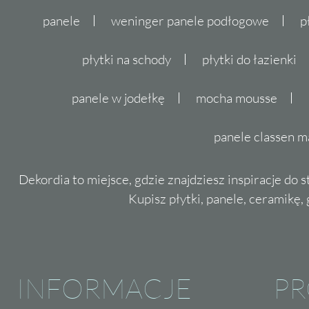
panele
weninger panele podłogowe
p
płytki na schody
płytki do łazienki
panele w jodełkę
mocha mousse
panele classen m
Dekordia to miejsce, gdzie znajdziesz inspiracje do 
Kupisz płytki, panele, ceramikę, g
INFORMACJE
P