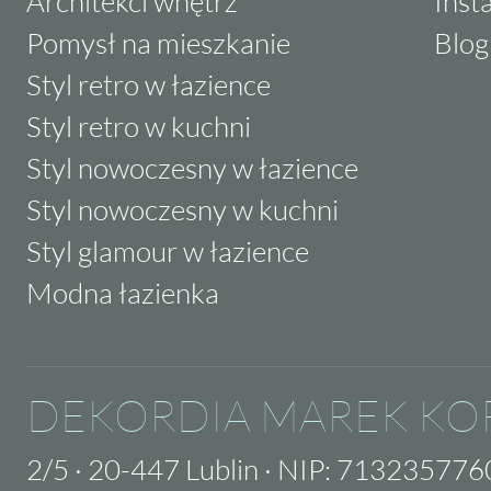
Architekci wnętrz
Inst
Pomysł na mieszkanie
Blog
Styl retro w łazience
Styl retro w kuchni
Styl nowoczesny w łazience
Styl nowoczesny w kuchni
Styl glamour w łazience
Modna łazienka
DEKORDIA MAREK KO
2/5
·
20-447 Lublin
·
NIP: 713235776