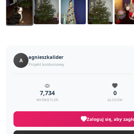
agnieszkalider
A
Projekt konkursowy
7,734
0
WYŚWIETLEŃ
GŁOSÓW
Zaloguj się, aby zag