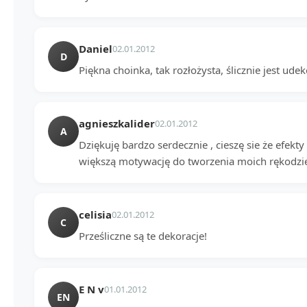
Daniel
02.01.2012
D
Piękna choinka, tak rozłożysta, ślicznie jest ud
agnieszkalider
02.01.2012
A
Dziękuję bardzo serdecznie , cieszę sie że efekty
większą motywację do tworzenia moich rękodzieł
celisia
02.01.2012
C
Prześliczne są te dekoracje!
E N v
01.01.2012
EN