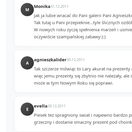
Monika
31.12.2011
M
Jak ja lubie wracać do Pani galerii Pani Agnieszko
Tak tutaj u Pani przepieknie...tyle ślicznych ozdób
W nowych roku zyczę spełnienia marzeń i usmiec
oczywiście szampańskiej zabawy:):)
agnieszkalider
30.12.2011
A
Tak szczerze mówiąc to Lary akurat na prezenty nie
więc jemu prezenty się zbytnio nie należały, ale 
może w tym Nowym Roku się poprawi.
evella
28.12.2011
E
Piesek tez spragniony swiat i napewno bardzo pr
grzeczny i dostanie smaczny prezent pod choink