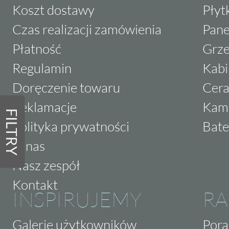
Koszt dostawy
Płyt
Czas realizacji zamówienia
Pane
Płatność
Grze
Regulamin
Kabi
Doręczenie towaru
Cera
Reklamacje
Kam
FILTRY
Polityka prywatności
Bate
O nas
Nasz zespół
Kontakt
INSPIRUJEMY
RA
Galerie użytkowników
Pora