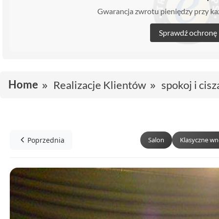
Gwarancja zwrotu pieniędzy przy 
Sprawdź ochronę
Home
Realizacje Klientów
spokoj i cisz
Poprzednia
Salon
Klasyczne wn