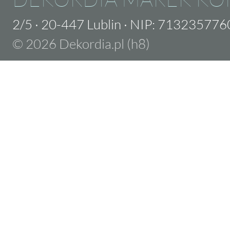
2/5
·
20-447 Lublin
·
NIP: 713235776
© 2026 Dekordia.pl (h8)