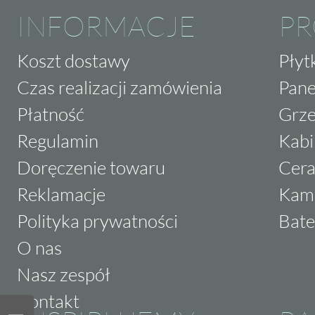
INFORMACJE
P
Koszt dostawy
Płyt
Czas realizacji zamówienia
Pane
Płatność
Grze
Regulamin
Kabi
Doręczenie towaru
Cera
Reklamacje
Kam
Polityka prywatności
Bate
O nas
Nasz zespół
Kontakt