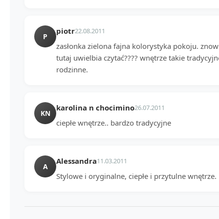
piotr
22.08.2011
P
zasłonka zielona fajna kolorystyka pokoju. znow
tutaj uwielbia czytać???? wnętrze takie tradycyjne
rodzinne.
karolina n chocimino
26.07.2011
KN
ciepłe wnętrze.. bardzo tradycyjne
Alessandra
11.03.2011
A
Stylowe i oryginalne, ciepłe i przytulne wnętrze.