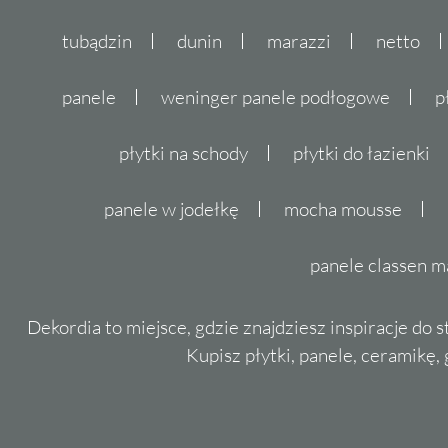
tubądzin
dunin
marazzi
netto
panele
weninger panele podłogowe
p
płytki na schody
płytki do łazienki
panele w jodełkę
mocha mousse
panele classen m
Dekordia to miejsce, gdzie znajdziesz inspiracje do 
Kupisz płytki, panele, ceramikę, g