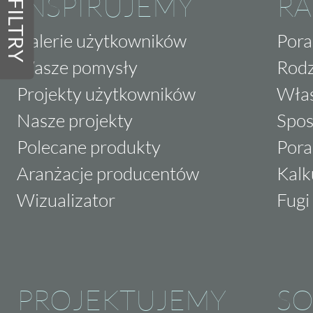
INSPIRUJEMY
RA
FILTRY
Galerie użytkowników
Pora
Wasze pomysły
Rodz
Projekty użytkowników
Właś
Nasze projekty
Spos
Polecane produkty
Pora
Aranżacje producentów
Kalk
Wizualizator
Fugi 
PROJEKTUJEMY
SO