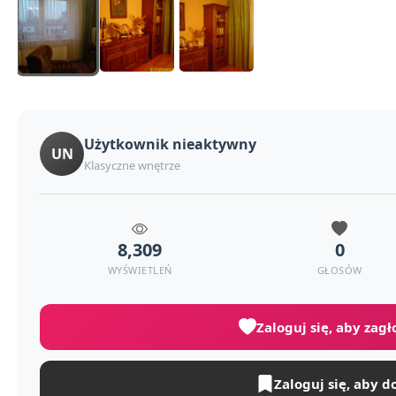
Użytkownik nieaktywny
UN
Klasyczne wnętrze
8,309
0
WYŚWIETLEŃ
GŁOSÓW
Zaloguj się, aby zag
Zaloguj się, aby d