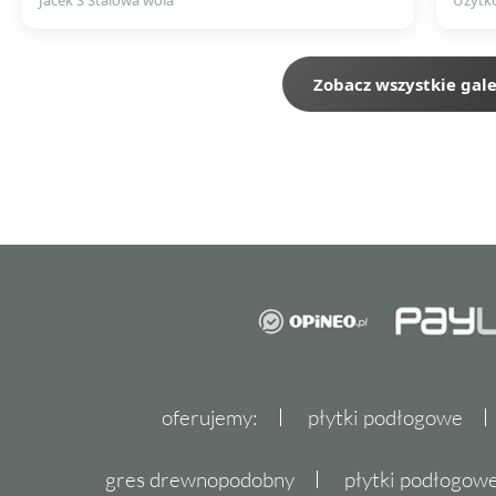
Jacek S Stalowa wola
Użytk
Zobacz wszystkie gale
oferujemy:
płytki podłogowe
gres drewnopodobny
płytki podłogo