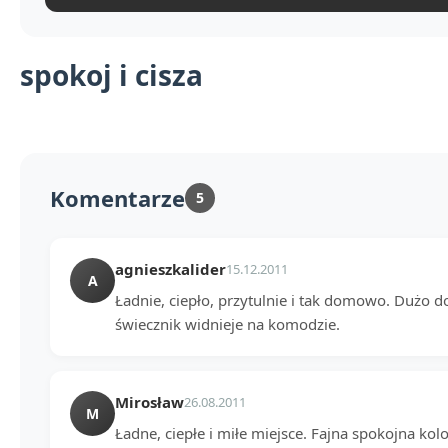
spokoj i cisza
Komentarze
5
agnieszkalider
15.12.2011
A
Ładnie, ciepło, przytulnie i tak domowo. Dużo d
świecznik widnieje na komodzie.
Mirosław
26.08.2011
M
Ładne, ciepłe i miłe miejsce. Fajna spokojna kol