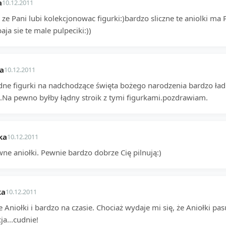
a
10.12.2011
ze Pani lubi kolekcjonowac figurki:)bardzo sliczne te aniolki ma 
ja sie te male pulpeciki:))
a
10.12.2011
adne figurki na nadchodzące święta bożego narodzenia bardzo ła
e.Na pewno byłby łądny stroik z tymi figurkami.pozdrawiam.
ka
10.12.2011
ne aniołki. Pewnie bardzo dobrze Cię pilnują:)
ka
10.12.2011
e Aniołki i bardzo na czasie. Chociaż wydaje mi się, że Aniołki pa
ja...cudnie!