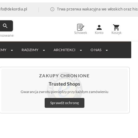
|
Trwa przerwa wakacyjna we włoskich oraz hiszpańskich fabry
Schowek
Konto
Koszyk
ansowane
EMY
RADZIMY
ARCHITEKCI
O NAS
ZAKUPY CHRONIONE
Trusted Shops
Gwarancja zwrotu pieniędzy przy każdym zamówieniu
Sprawdź ochronę