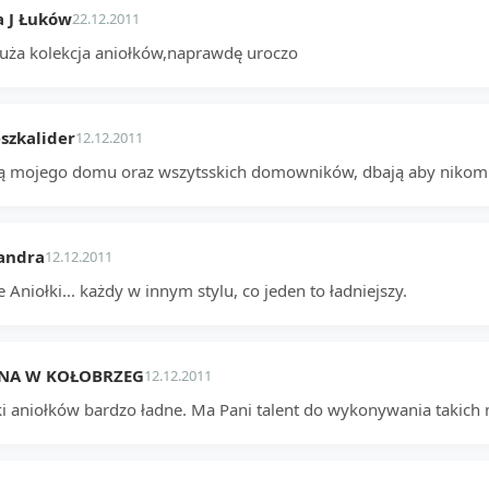
 J Łuków
22.12.2011
duża kolekcja aniołków,naprawdę uroczo
szkalider
12.12.2011
ją mojego domu oraz wszytsskich domowników, dbają aby nikomu nic
andra
12.12.2011
e Aniołki... każdy w innym stylu, co jeden to ładniejszy.
NA W KOŁOBRZEG
12.12.2011
ki aniołków bardzo ładne. Ma Pani talent do wykonywania takich 