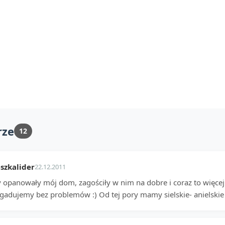
rze
12
szkalider
22.12.2011
y opanowały mój dom, zagościły w nim na dobre i coraz to więcej 
gadujemy bez problemów :) Od tej pory mamy sielskie- anielskie ż