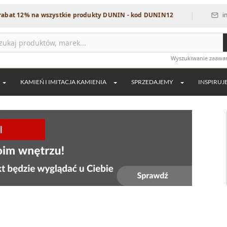
|
wszystkie produkty DUNIN - kod DUNIN12
info@dekordia.pl
Wyszukiwanie zaaw
KAMIEŃ I IMITACJA KAMIENIA
SPRZEDAJEMY
INSPIRUJ