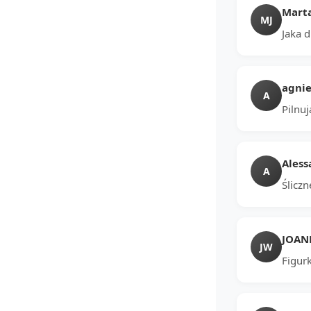
Marta
MJ
Jaka 
agnie
A
Pilnu
Aless
A
Śliczn
JOAN
JW
Figur