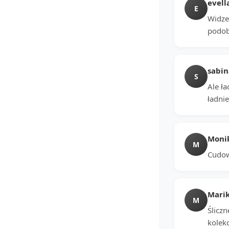
evell
E
Widze 
podoba
sabin
S
Ale ł
ładni
Moni
M
Cudow
Mari
M
Śliczn
kolekc