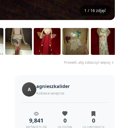
1 / 16 zdjęć
Przewiń, aby zobaczyć więcej
agnieszkalider
A
Kobiece wnętrze
9,841
0
0
WYŚWIETLEŃ
GŁOSÓW
ULUBIONYCH