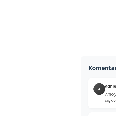
Komenta
agnie
A
Anioł
się do