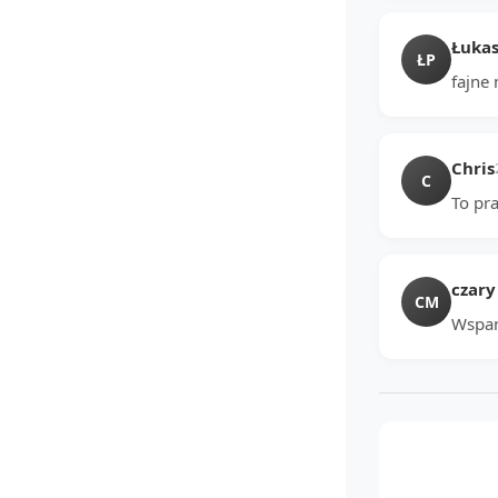
Łukas
ŁP
fajne 
Chris
C
To pra
czary
CM
Wspan