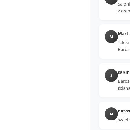
Saloni
z czer
Mart
M
Tak śc
Bardz
sabin
S
Bardz
ścian
natas
N
świetn