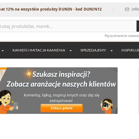
|
wszystkie produkty DUNIN - kod DUNIN12
info@dekordia.p
Wyszukiwanie zaaw
KAMIEŃ I IMITACJA KAMIENIA
SPRZEDAJEMY
INSPIRUJ