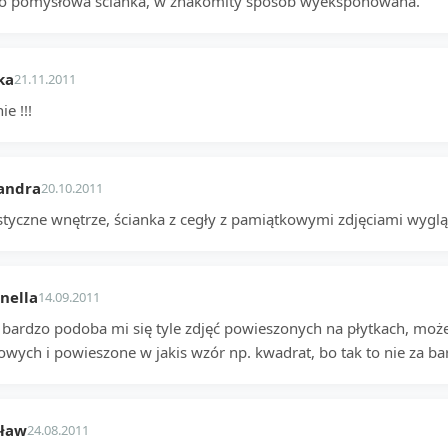
o pomysłowa ścianka, w znakomity sposób wyeksponowana.
ka
21.11.2011
ie !!!
andra
20.10.2011
styczne wnętrze, ścianka z cegły z pamiątkowymi zdjęciami wygl
nella
14.09.2011
a bardzo podoba mi się tyle zdjęć powieszonych na płytkach, moż
owych i powieszone w jakis wzór np. kwadrat, bo tak to nie za ba
sław
24.08.2011