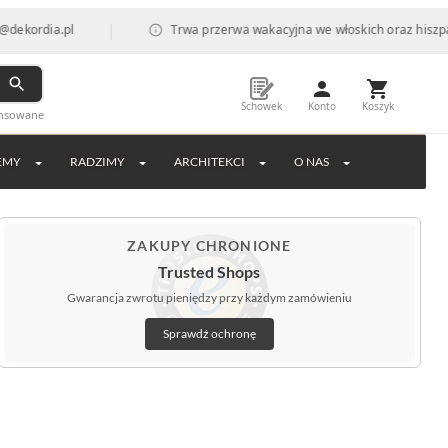
|
l
Trwa przerwa wakacyjna we włoskich oraz hiszpańskich fabr
Schowek
Konto
Koszyk
ansowane
EMY
RADZIMY
ARCHITEKCI
O NAS
ZAKUPY CHRONIONE
Trusted Shops
Gwarancja zwrotu pieniędzy przy każdym zamówieniu
Sprawdź ochronę