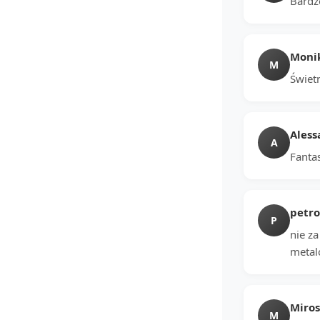
Bardz
Moni
M
Świetn
Aless
A
Fanta
petro
P
nie z
metal
Miro
M