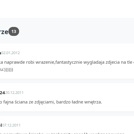
rze
13
a
02.01.2012
a naprawde robi wrazenie,fantastycznie wygladaja zdjecia na tle 
u:))))))
_24
20.12.2011
 fajna ściana ze zdjęciami, bardzo ładne wnętrza.
l
07.12.2011