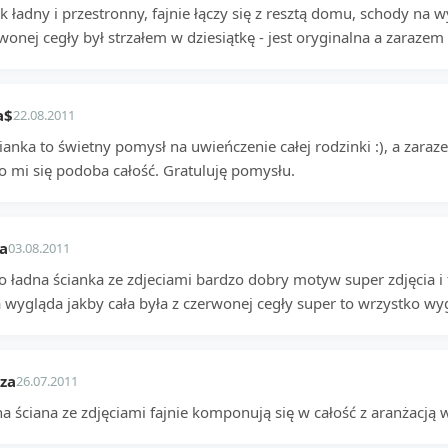
k ładny i przestronny, fajnie łączy się z resztą domu, schody na
wonej cegły był strzałem w dziesiątkę - jest oryginalna a zaraze
a$
22.08.2011
ianka to świetny pomysł na uwieńczenie całej rodzinki :), a zaraz
o mi się podoba całość. Gratuluję pomysłu.
a
03.08.2011
o ładna ścianka ze zdjeciami bardzo dobry motyw super zdjęcia i 
a wygląda jakby cała była z czerwonej cegły super to wrzystko 
za
26.07.2011
a ściana ze zdjęciami fajnie komponują się w całość z aranżacją 