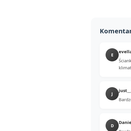
Komenta
evell
E
Ściank
klimat
just_
J
Bardzo
Danie
D