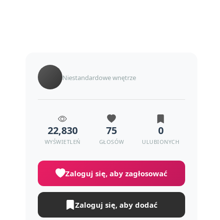
Niestandardowe wnętrze
22,830
75
0
WYŚWIETLEŃ
GŁOSÓW
ULUBIONYCH
Zaloguj się, aby zagłosować
Zaloguj się, aby dodać