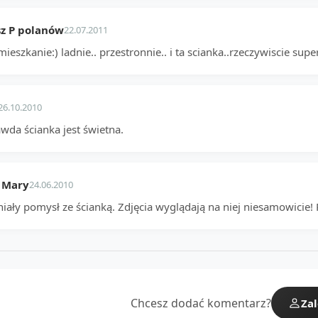
z P polanów
22.07.2011
mieszkanie:) ladnie.. przestronnie.. i ta scianka..rzeczywiscie super.
26.10.2010
wda ścianka jest świetna.
 Mary
24.06.2010
iały pomysł ze ścianką. Zdjęcia wyglądają na niej niesamowicie!
Chcesz dodać komentarz?
Zal