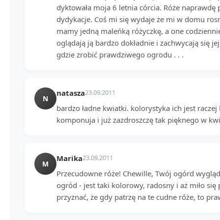
dyktowała moja 6 letnia córcia. Róże naprawdę p
dydykacje. Coś mi się wydaje że mi w domu ro
mamy jedną maleńką różyczkę, a one codziennie
oglądają ją bardzo dokładnie i zachwycają się j
gdzie zrobić prawdziwego ogrodu . . .
natasza
23.09.2011
N
bardzo ładne kwiatki. kolorystyka ich jest raczej
komponuja i już zazdroszczę tak pięknego w kwi
Marika
23.09.2011
M
Przecudowne róże! Chewille, Twój ogórd wyglą
ogród - jest taki kolorowy, radosny i aż miło się 
przyznać, że gdy patrzę na te cudne róże, to pra