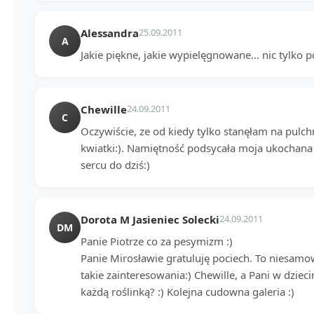
Alessandra
25.09.2011
A
Jakie piękne, jakie wypielęgnowane... nic tylko p
Chewille
24.09.2011
C
Oczywiście, ze od kiedy tylko stanęłam na pul
kwiatki:). Namiętność podsycała moja ukochan
sercu do dziś:)
Dorota M Jasieniec Solecki
24.09.2011
DM
Panie Piotrze co za pesymizm :)
Panie Mirosławie gratuluję pociech. To niesamow
takie zainteresowania:) Chewille, a Pani w dziec
każdą roślinką? :) Kolejna cudowna galeria :)