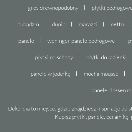
gres drewnopodobny
płytki podłogo
tubądzin
dunin
marazzi
netto
panele
weninger panele podłogowe
p
płytki na schody
płytki do łazienki
panele w jodełkę
mocha mousse
panele classen m
Dekordia to miejsce, gdzie znajdziesz inspiracje do 
Kupisz płytki, panele, ceramikę, g