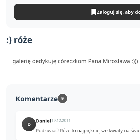
Zaloguj się, aby d
:) róże
galerię dedykuję córeczkom Pana Mirosława :)))
Komentarze
9
Daniel
19.12.2011
D
Podziwiać! Róże to najpiękniejsze kwiaty na świe