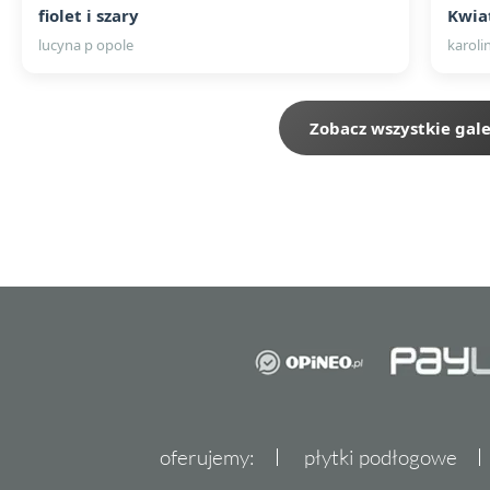
fiolet i szary
Kwia
lucyna p opole
karoli
Zobacz wszystkie gale
oferujemy:
płytki podłogowe