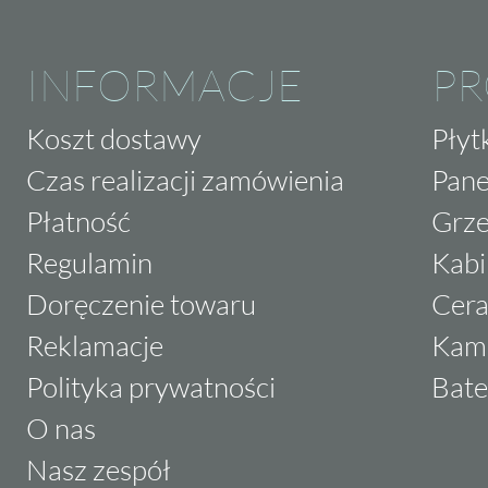
INFORMACJE
P
Koszt dostawy
Płyt
Czas realizacji zamówienia
Pane
Płatność
Grze
Regulamin
Kabi
Doręczenie towaru
Cera
Reklamacje
Kam
Polityka prywatności
Bate
O nas
Nasz zespół