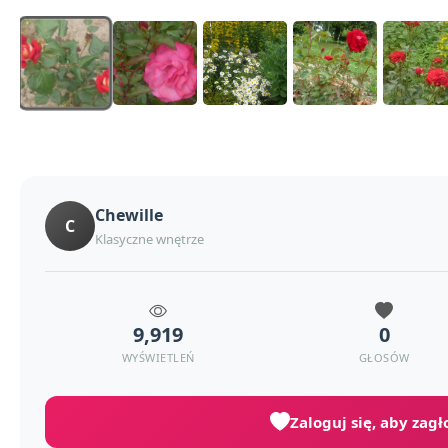
Chewille
C
Klasyczne wnętrze
9,919
0
WYŚWIETLEŃ
GŁOSÓW
Zaloguj się, aby zag