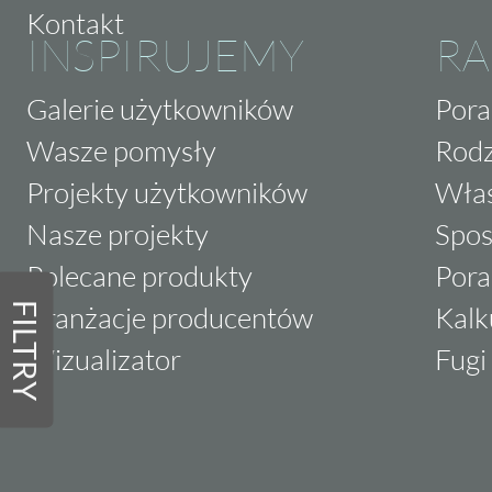
Kontakt
INSPIRUJEMY
RA
Galerie użytkowników
Pora
Wasze pomysły
Rodz
Projekty użytkowników
Właś
Nasze projekty
Spos
Polecane produkty
Pora
FILTRY
Aranżacje producentów
Kalk
Wizualizator
Fugi 