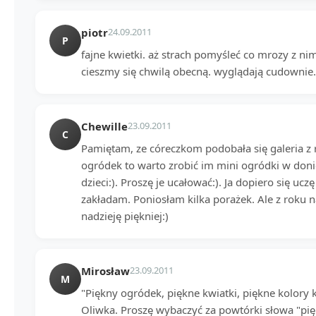
piotr
24.09.2011
P
fajne kwietki. aż strach pomyśleć co mrozy z nim
cieszmy się chwilą obecną. wyglądają cudownie.
Chewille
23.09.2011
C
Pamiętam, ze córeczkom podobała się galeria z r
ogródek to warto zrobić im mini ogródki w doni
dzieci:). Proszę je ucałować:). Ja dopiero się uc
zakładam. Poniosłam kilka porażek. Ale z roku na
nadzieję piękniej:)
Mirosław
23.09.2011
M
"Piękny ogródek, piękne kwiatki, piękne kolory 
Oliwka. Proszę wybaczyć za powtórki słowa "pię