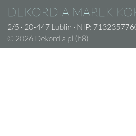
DEKORDIA MAREK KO
2/5
·
20-447 Lublin
·
NIP: 713235776
© 2026 Dekordia.pl (h8)