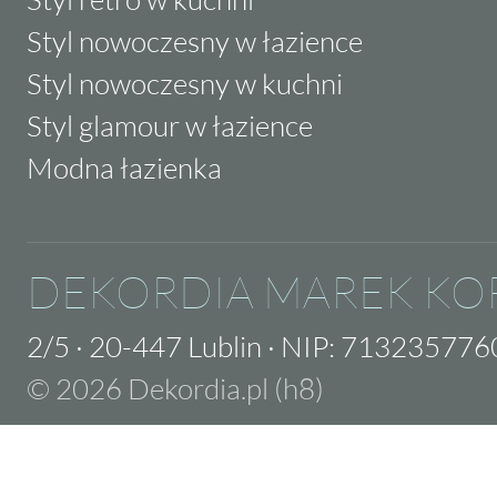
Styl nowoczesny w łazience
Styl nowoczesny w kuchni
Styl glamour w łazience
Modna łazienka
DEKORDIA MAREK KO
2/5
·
20-447 Lublin
·
NIP: 713235776
© 2026 Dekordia.pl (h8)