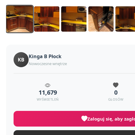
Kinga B Płock
KB
Nowoczesne wnętrze
11,679
0
WYŚWIETLEŃ
GŁOSÓW
Zaloguj się, aby zag