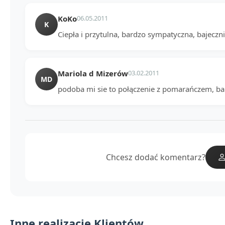
KoKo
06.05.2011
K
Ciepła i przytulna, bardzo sympatyczna, bajeczn
Mariola d Mizerów
03.02.2011
MD
podoba mi sie to połączenie z pomarańczem, ba
Chcesz dodać komentarz?
Inne realizacje Klientów