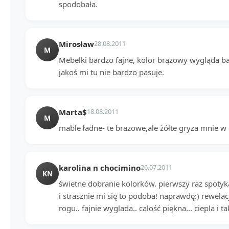
spodobała.
Mirosław
28.08.2011
M
Mebelki bardzo fajne, kolor brązowy wygląda bar
jakoś mi tu nie bardzo pasuje.
Marta$
18.08.2011
M
mable ładne- te brazowe,ale żółte gryza mnie w 
karolina n chocimino
26.07.2011
KN
świetne dobranie kolorków. pierwszy raz spotyk
i strasznie mi się to podoba! naprawdę:) rewelac
rogu.. fajnie wyglada.. calość piękna... ciepla i t