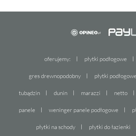
oferujemy:
płytki podłogowe
gres drewnopodobny
płytki podłogo
tubądzin
dunin
marazzi
netto
panele
weninger panele podłogowe
p
płytki na schody
płytki do łazienki