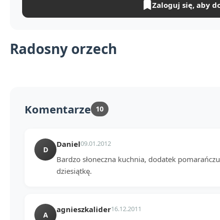
Zaloguj się, aby d
Radosny orzech
Komentarze
10
Daniel
09.01.2012
D
Bardzo słoneczna kuchnia, dodatek pomarańczu i 
dziesiątkę.
agnieszkalider
16.12.2011
A