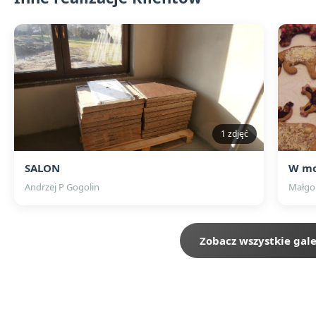
1 zdjęć
SALON
W mo
Andrzej P Gogolin
Małgo
Zobacz wszystkie gale