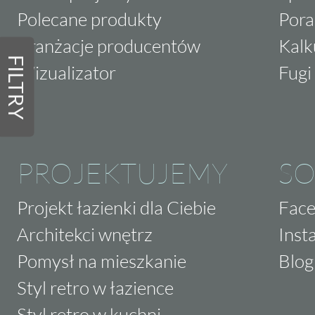
Polecane produkty
Pora
Aranżacje producentów
Kalk
FILTRY
Wizualizator
Fugi 
PROJEKTUJEMY
SO
Projekt łazienki dla Ciebie
Fac
Architekci wnętrz
Inst
Pomysł na mieszkanie
Blog
Styl retro w łazience
Styl retro w kuchni