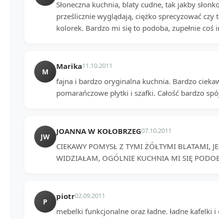
Słoneczna kuchnia, blaty cudne, tak jakby słonk
prześlicznie wyglądają, ciężko sprecyzować czy
kolorek. Bardzo mi się to podoba, zupełnie coś 
Marika
11.10.2011
M
fajna i bardzo oryginalna kuchnia. Bardzo ciekaw
pomarańczowe płytki i szafki. Całość bardzo spó
JOANNA W KOŁOBRZEG
07.10.2011
JW
CIEKAWY POMYSŁ Z TYMI ŻÓŁTYMI BLATAMI, J
WIDZIAŁAM, OGÓLNIE KUCHNIA MI SIĘ PODO
piotr
02.09.2011
P
mebelki funkcjonalne oraz ładne. ładne kafelki i