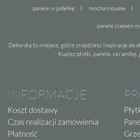
panele w jodełkę
mocha mousse
panele classen m
Dekordia to miejsce, gdzie znajdziesz inspiracje do 
Kupisz płytki, panele, ceramikę, g
INFORMACJE
P
Koszt dostawy
Płyt
Czas realizacji zamówienia
Pane
Płatność
Grze