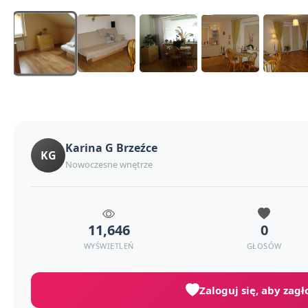
Karina G Brzeźce
KG
Nowoczesne wnętrze
11,646
0
WYŚWIETLEŃ
GŁOSÓW
Zaloguj się, aby zag