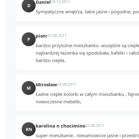
Daniel
16.12.2011
D
Sympatyczne wnętrza, takie jasne i pogodne, po
piotr
31.08.2011
P
bardzo przytulne mieszkanko. wszędzie są ciep
najbardziej łazienka się spodobała, kafelki i całoś
bardzo ciepła.
Mirosław
24.08.2011
M
Ładne ciepłe kolorki w całym mieszkanku , fajnie
nowoczesne mebelki,
karolina n chocimino
22.08.2011
KN
super mieszkanie.. niesamowicie jasne i przest