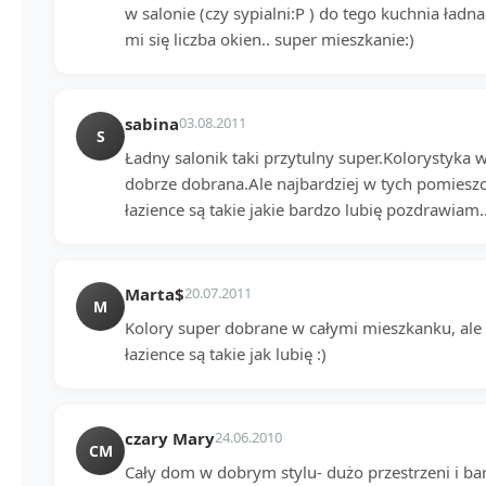
w salonie (czy sypialni:P ) do tego kuchnia ładna.
mi się liczba okien.. super mieszkanie:)
sabina
03.08.2011
S
Ładny salonik taki przytulny super.Kolorystyka 
dobrze dobrana.Ale najbardziej w tych pomieszc
łazience są takie jakie bardzo lubię pozdrawiam.
Marta$
20.07.2011
M
Kolory super dobrane w całymi mieszkanku, ale 
łazience są takie jak lubię :)
czary Mary
24.06.2010
CM
Cały dom w dobrym stylu- dużo przestrzeni i ba