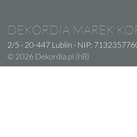
DEKORDIA MAREK KO
2/5
·
20-447 Lublin
·
NIP: 713235776
© 2026 Dekordia.pl (h8)