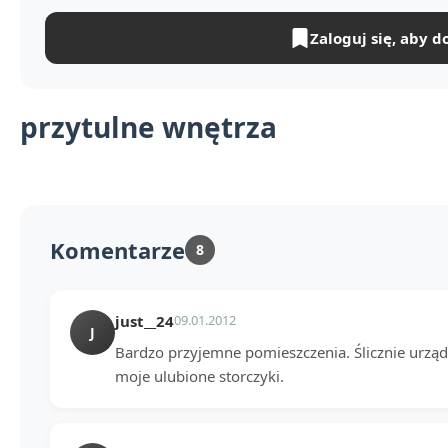
Zaloguj się, aby d
przytulne wnętrza
Komentarze
8
just__24
09.01.2012
J
Bardzo przyjemne pomieszczenia. Ślicznie urządz
moje ulubione storczyki.