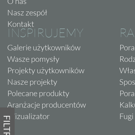
O nas
Nasz zespół
Kontakt
INSPIRUJEMY
RA
Galerie użytkowników
Pora
Wasze pomysły
Rodz
Projekty użytkowników
Właś
Nasze projekty
Spos
Polecane produkty
Pora
Aranżacje producentów
Kalk
Wizualizator
Fugi 
FILTRY