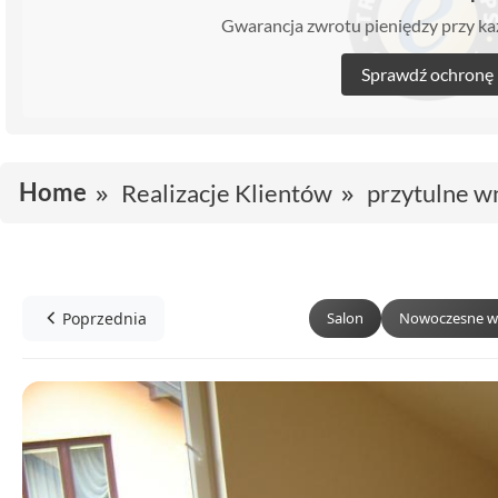
Gwarancja zwrotu pieniędzy przy 
Sprawdź ochronę
Home
Realizacje Klientów
przytulne w
Poprzednia
Salon
Nowoczesne w