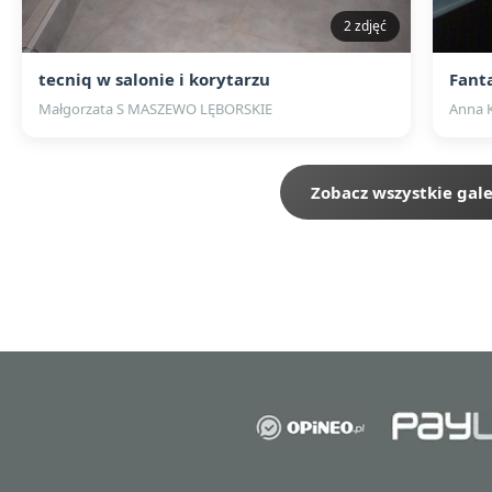
2 zdjęć
tecniq w salonie i korytarzu
Fant
Małgorzata S MASZEWO LĘBORSKIE
Anna 
Zobacz wszystkie gale