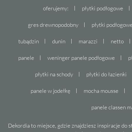
oferujemy:
płytki podłogowe
gres drewnopodobny
płytki podłogo
tubądzin
dunin
marazzi
netto
panele
weninger panele podłogowe
p
płytki na schody
płytki do łazienki
panele w jodełkę
mocha mousse
panele classen m
Dekordia to miejsce, gdzie znajdziesz inspiracje do 