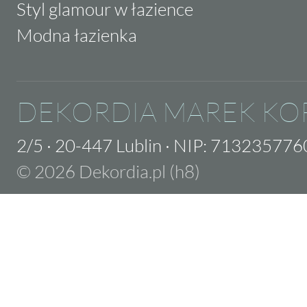
Styl glamour w łazience
Modna łazienka
DEKORDIA MAREK KO
2/5
·
20-447 Lublin
·
NIP: 713235776
© 2026 Dekordia.pl (h8)