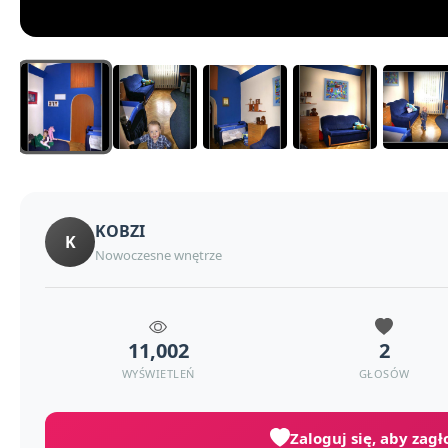
KOBZI
K
Nowoczesne wnętrze
11,002
2
WYŚWIETLEŃ
GŁOSÓW
Zaloguj się, aby zag