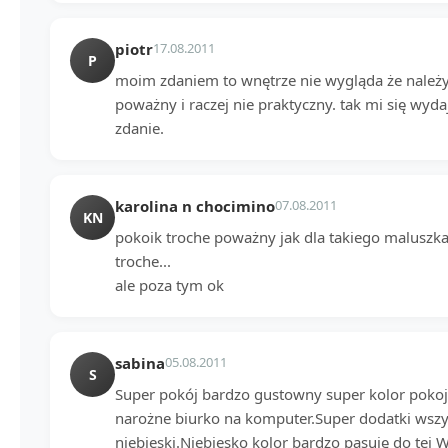
piotr
17.08.2011
P
moim zdaniem to wnętrze nie wygląda że należy
poważny i raczej nie praktyczny. tak mi się wydaj
zdanie.
karolina n chocimino
07.08.2011
KN
pokoik troche poważny jak dla takiego maluszka.
troche...
ale poza tym ok
sabina
05.08.2011
S
Super pokój bardzo gustowny super kolor pokoju
narożne biurko na komputer.Super dodatki wszyst
niebieski.Niebiesko kolor bardzo pasuję do tej