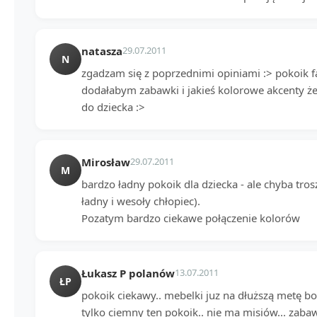
natasza
29.07.2011
N
zgadzam się z poprzednimi opiniami :> pokoik fa
dodałabym zabawki i jakieś kolorowe akcenty że
do dziecka :>
Mirosław
29.07.2011
M
bardzo ładny pokoik dla dziecka - ale chyba tro
ładny i wesoły chłopiec).
Pozatym bardzo ciekawe połączenie kolorów
Łukasz P polanów
13.07.2011
ŁP
pokoik ciekawy.. mebelki juz na dłuższą metę bo
tylko ciemny ten pokoik.. nie ma misiów... zabawe