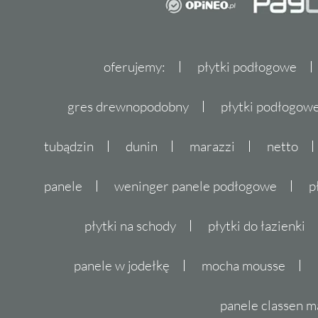
oferujemy:
płytki podłogowe
gres drewnopodobny
płytki podłogo
tubądzin
dunin
marazzi
netto
panele
weninger panele podłogowe
p
płytki na schody
płytki do łazienki
panele w jodełkę
mocha mousse
panele classen m