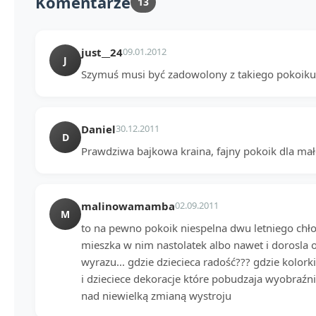
Komentarze
13
just__24
09.01.2012
J
Szymuś musi być zadowolony z takiego pokoiku.
Daniel
30.12.2011
D
Prawdziwa bajkowa kraina, fajny pokoik dla mał
malinowamamba
02.09.2011
M
to na pewno pokoik niespelna dwu letniego chło
mieszka w nim nastolatek albo nawet i dorosla o
wyrazu... gdzie dziecieca radość??? gdzie kolork
i dzieciece dekoracje które pobudzaja wyobraźnie
nad niewielką zmianą wystroju