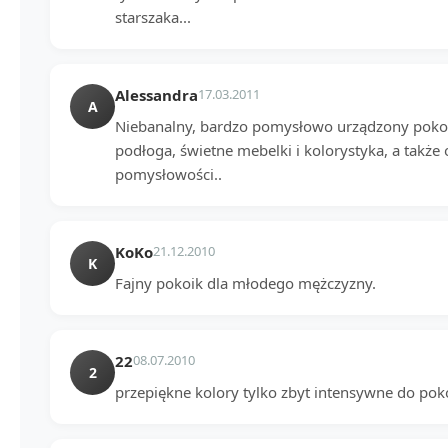
starszaka...
Alessandra
17.03.2011
A
Niebanalny, bardzo pomysłowo urządzony pokoi
podłoga, świetne mebelki i kolorystyka, a także 
pomysłowości..
KoKo
21.12.2010
K
Fajny pokoik dla młodego mężczyzny.
22
08.07.2010
2
przepiękne kolory tylko zbyt intensywne do pok