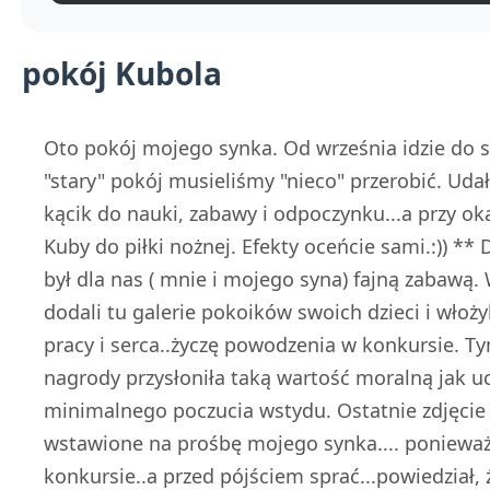
pokój Kubola
Oto pokój mojego synka. Od września idzie do 
"stary" pokój musieliśmy "nieco" przerobić. U
kącik do nauki, zabawy i odpoczynku...a przy ok
Kuby do piłki nożnej. Efekty oceńcie sami.:)) ** 
był dla nas ( mnie i mojego syna) fajną zabawą.
dodali tu galerie pokoików swoich dzieci i włoż
pracy i serca..życzę powodzenia w konkursie. T
nagrody przysłoniła taką wartość moralną jak ucz
minimalnego poczucia wstydu. Ostatnie zdjęcie 
wstawione na prośbę mojego synka.... ponieważ 
konkursie..a przed pójściem sprać...powiedział, 