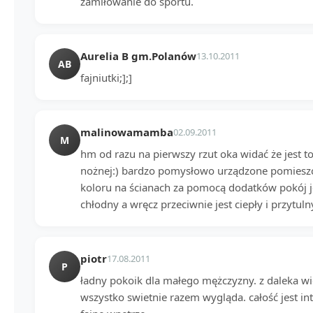
zamiłowanie do sportu.
Aurelia B gm.Polanów
13.10.2011
AB
fajniutki;];]
malinowamamba
02.09.2011
M
hm od razu na pierwszy rzut oka widać że jest to
nożnej:) bardzo pomysłowo urządzone pomieszc
koloru na ścianach za pomocą dodatków pokój jes
chłodny a wręcz przeciwnie jest ciepły i przytuln
piotr
17.08.2011
P
ładny pokoik dla małego mężczyzny. z daleka wida
wszystko swietnie razem wygląda. całość jest inte