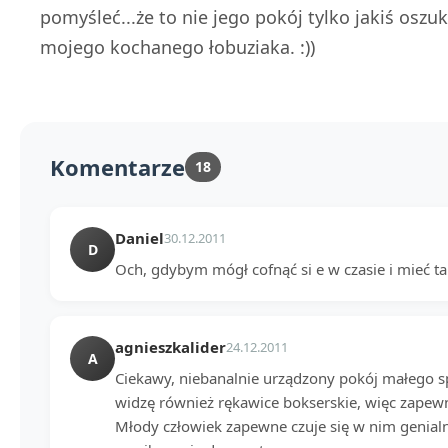
pomyśleć...że to nie jego pokój tylko jakiś oszu
mojego kochanego łobuziaka. :))
Komentarze
18
Daniel
30.12.2011
D
Och, gdybym mógł cofnąć si e w czasie i mieć tak
agnieszkalider
24.12.2011
A
Ciekawy, niebanalnie urządzony pokój małego spo
widzę również rękawice bokserskie, więc zapewn
Młody człowiek zapewne czuje się w nim genialni