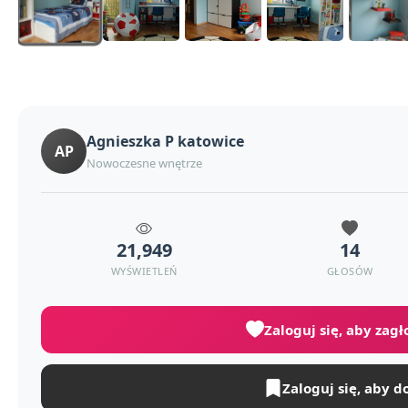
Agnieszka P katowice
AP
Nowoczesne wnętrze
21,949
14
WYŚWIETLEŃ
GŁOSÓW
Zaloguj się, aby zag
Zaloguj się, aby d