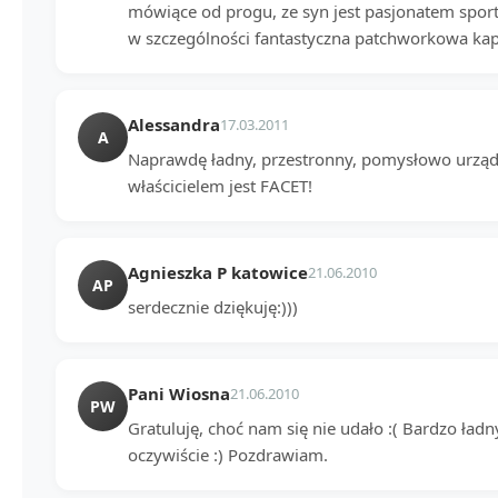
mówiące od progu, ze syn jest pasjonatem sportu. 
w szczególności fantastyczna patchworkowa kapa
Alessandra
17.03.2011
A
Naprawdę ładny, przestronny, pomysłowo urząd
właścicielem jest FACET!
Agnieszka P katowice
21.06.2010
AP
serdecznie dziękuję:)))
Pani Wiosna
21.06.2010
PW
Gratuluję, choć nam się nie udało :( Bardzo ła
oczywiście :) Pozdrawiam.