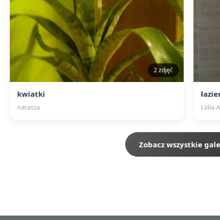
2 zdjęć
kwiatki
łazie
natasza
Lidia 
Zobacz wszystkie gale