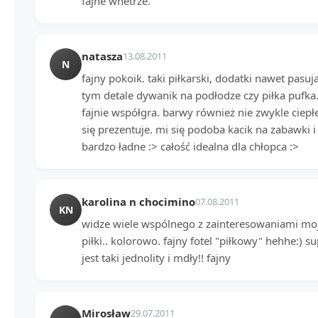
fajne wnetrze.
natasza
13.08.2011
N
fajny pokoik. taki piłkarski, dodatki nawet pasuj
tym detale dywanik na podłodze czy piłka pufk
fajnie współgra. barwy również nie zwykle ciepłe
się prezentuje. mi się podoba kacik na zabawki i 
bardzo ładne :> całość idealna dla chłopca :>
karolina n chocimino
07.08.2011
KN
widze wiele wspólnego z zainteresowaniami moje
piłki.. kolorowo. fajny fotel "piłkowy" hehhe:) s
jest taki jednolity i mdły!! fajny
Mirosław
29.07.2011