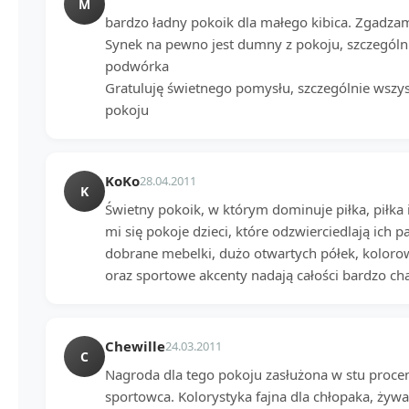
M
bardzo ładny pokoik dla małego kibica. Zgadzam
Synek na pewno jest dumny z pokoju, szczególn
podwórka
Gratuluję świetnego pomysłu, szczególnie wszy
pokoju
KoKo
28.04.2011
K
Świetny pokoik, w którym dominuje piłka, piłka i
mi się pokoje dzieci, które odzwierciedlają ich p
dobrane mebelki, dużo otwartych półek, kolorowe
oraz sportowe akcenty nadają całości bardzo cha
Chewille
24.03.2011
C
Nagroda dla tego pokoju zasłużona w stu proce
sportowca. Kolorystyka fajna dla chłopaka, żywa