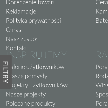
Doręczenie towaru
Cera
Reklamacje
Kam
Polityka prywatności
Bate
O nas
Nasz zespół
Kontakt
INSPIRUJEMY
RA
FILTRY
Galerie użytkowników
Pora
Wasze pomysły
Rodz
Projekty użytkowników
Właś
Nasze projekty
Spos
Polecane produkty
Pora