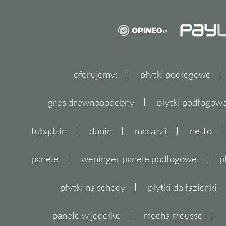
oferujemy:
płytki podłogowe
gres drewnopodobny
płytki podłogo
tubądzin
dunin
marazzi
netto
panele
weninger panele podłogowe
p
płytki na schody
płytki do łazienki
panele w jodełkę
mocha mousse