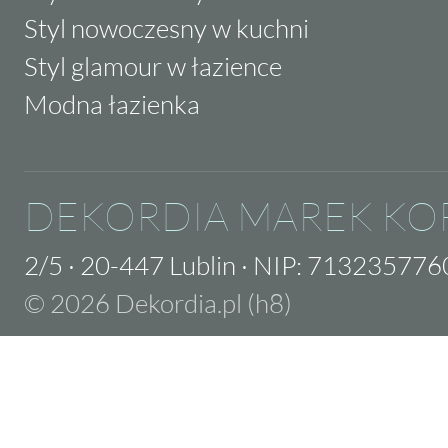
Styl nowoczesny w kuchni
Styl glamour w łazience
Modna łazienka
DEKORDIA MAREK KO
2/5
·
20-447 Lublin
·
NIP: 713235776
© 2026 Dekordia.pl (h8)