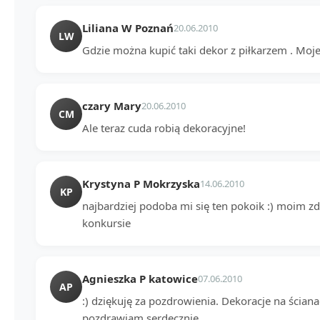
Liliana W Poznań
20.06.2010
LW
Gdzie można kupić taki dekor z piłkarzem . Mo
czary Mary
20.06.2010
CM
Ale teraz cuda robią dekoracyjne!
Krystyna P Mokrzyska
14.06.2010
KP
najbardziej podoba mi się ten pokoik :) moim z
konkursie
Agnieszka P katowice
07.06.2010
AP
:) dziękuję za pozdrowienia. Dekoracje na ścianac
pozdrawiam serdecznie