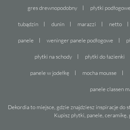
gres drewnopodobny
płytki podłogo
tubądzin
dunin
marazzi
netto
panele
weninger panele podłogowe
p
płytki na schody
płytki do łazienki
panele w jodełkę
mocha mousse
panele classen m
Dekordia to miejsce, gdzie znajdziesz inspiracje do 
Kupisz płytki, panele, ceramikę, g