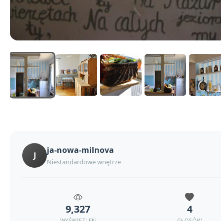
ja-nowa-milnova
J
Niestandardowe wnętrze
9,327
4
WYŚWIETLEŃ
GŁOSÓW