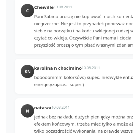
Chewille
13.08.2011
C
Pani Sabino proszę nie kopiować moich komentar
niegrzeczne. Nie jest to przypadek ponieważ do
siebie na początku i na końcu wklejonej cudzej
czytać co wkleja. Oczywiście Pani mama i ciocia 
przyszłość proszę o tym pisać własnymi zdaniam
karolina n chocimino
10.08.2011
KN
booooommm kolorków:) super.. niezwykle entuz
energetyzujące... super:)
natasza
10.08.2011
N
jednak bez nakładu dużych pieniędzy można pr
efektem końcowym. trzeba mieć tylko a może aż
tylko pozazdrościć wykonania. na prawdę wszyst