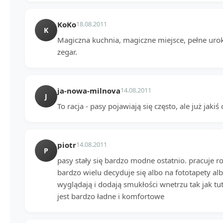
KoKo
18.08.2011
K
Magiczna kuchnia, magiczne miejsce, pełne urok
zegar.
ja-nowa-milnova
14.08.2011
J
To racja - pasy pojawiają się często, ale już jakiś 
piotr
14.08.2011
P
pasy stały się bardzo modne ostatnio. pracuje 
bardzo wielu decyduje się albo na fototapety alb
wyglądają i dodają smukłości wnetrzu tak jak tut
jest bardzo ładne i komfortowe