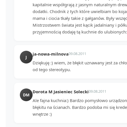
kapitalnie współgrają z jasnym naturalnym dre
dodatki. Chodnik z tych które uwielbiam bo koja
mama i ciocia tkały takie z gałganów. Były wszęd
Mistrzostwem świata jest kącik jadalniany i pół
przyjemnością dodaję tą kuchnie do ulubionych:)
ja-nowa-milnova
09.08.2011
J
Dziękuję :) wiem, że błękit uznawany jest za chłod
od tego stereotypu.
Dorota M Jasieniec Solecki
09.08.2011
DM
Ale fajna kuchnia:) Bardzo pomysłowo urządzona
błękitu na ścianach. Bardzo podoba mi się krede
wnętrze :)