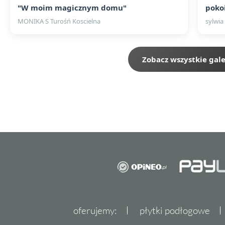
"W moim magicznym domu"
pokoi
MONIKA S Turośń Koscielna
sylwia
Zobacz wszystkie gale
oferujemy:
płytki podłogowe