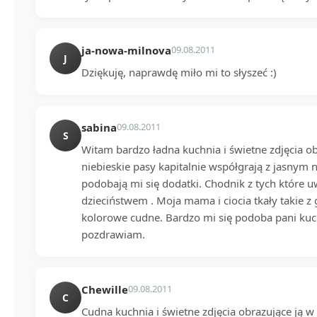
ja-nowa-milnova
09.08.2011
J
Dziękuję, naprawdę miło mi to słyszeć :)
sabina
09.08.2011
S
Witam bardzo ładna kuchnia i świetne zdjęcia obr
niebieskie pasy kapitalnie współgrają z jasny
podobają mi się dodatki. Chodnik z tych które u
dzieciństwem . Moja mama i ciocia tkały takie z 
kolorowe cudne. Bardzo mi się podoba pani kuch
pozdrawiam.
Chewille
09.08.2011
C
Cudna kuchnia i świetne zdjęcia obrazujące ją w 