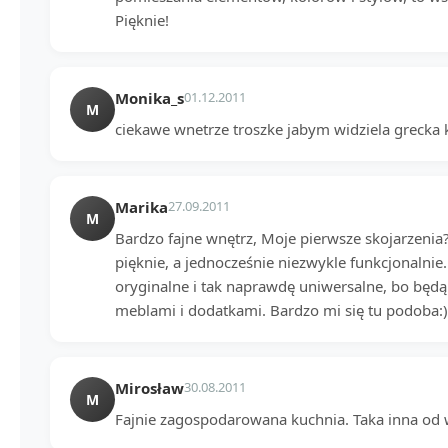
Pięknie!
Monika_s
01.12.2011
M
ciekawe wnetrze troszke jabym widziela grecka 
Marika
27.09.2011
M
Bardzo fajne wnętrz, Moje pierwsze skojarzenia?
pięknie, a jednocześnie niezwykle funkcjonalnie
oryginalne i tak naprawdę uniwersalne, bo będą
meblami i dodatkami. Bardzo mi się tu podoba:)
Mirosław
30.08.2011
M
Fajnie zagospodarowana kuchnia. Taka inna od wi