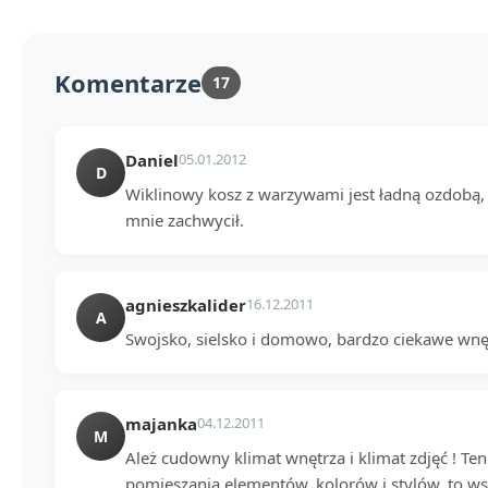
Komentarze
17
Daniel
05.01.2012
D
Wiklinowy kosz z warzywami jest ładną ozdobą, 
mnie zachwycił.
agnieszkalider
16.12.2011
A
Swojsko, sielsko i domowo, bardzo ciekawe wnęt
majanka
04.12.2011
M
Ależ cudowny klimat wnętrza i klimat zdjęć ! Te
pomieszania elementów, kolorów i stylów, to w