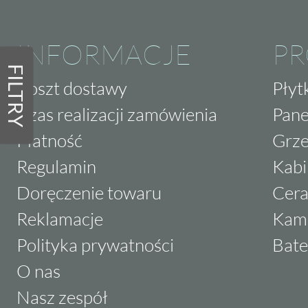
INFORMACJE
P
FILTRY
Koszt dostawy
Płyt
Czas realizacji zamówienia
Pane
Płatność
Grze
Regulamin
Kabi
Doręczenie towaru
Cera
Reklamacje
Kam
Polityka prywatności
Bate
O nas
Nasz zespół