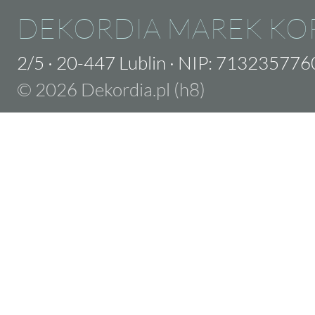
DEKORDIA MAREK KO
2/5
·
20-447 Lublin
·
NIP: 713235776
© 2026 Dekordia.pl (h8)