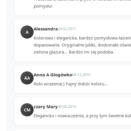
pomysłu!
Alessandra
28.02.2011
A
Kolorowa i elegancka, bardzo pomysłowa łazien
dopasowane. Oryginalne półki, doskonałe oświet
zielona glazura... Bardzo mi się podoba.
Anna A Głogówko
08.12.2010
AA
Robi wrażenie:) Fajny dobór koloru...
czary Mary
30.06.2010
CM
Elegancko i nowocześnie, a przy tym świetne kol