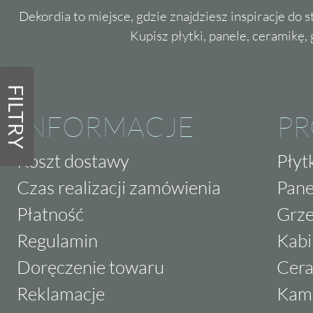
Dekordia to miejsce, gdzie znajdziesz inspiracje do 
Kupisz płytki, panele, ceramikę, g
FILTRY
INFORMACJE
P
Koszt dostawy
Płyt
Czas realizacji zamówienia
Pane
Płatność
Grze
Regulamin
Kabi
Doręczenie towaru
Cera
Reklamacje
Kam