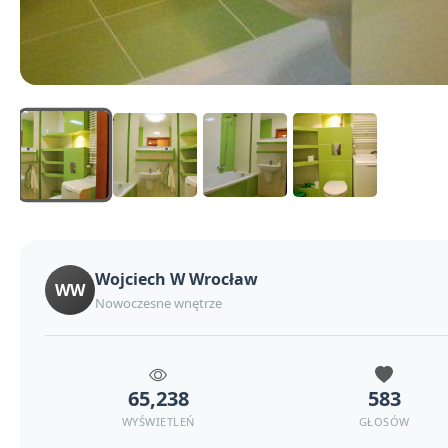
Wojciech W Wrocław
WW
Nowoczesne wnętrze
65,238
583
WYŚWIETLEŃ
GŁOSÓW