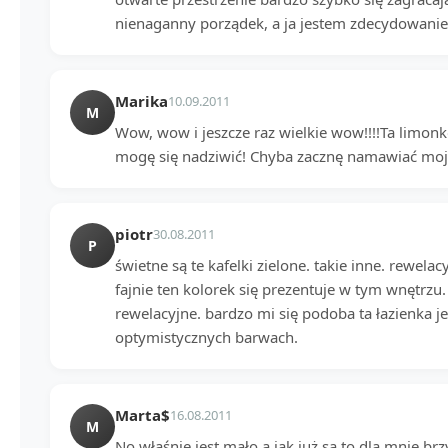
nienaganny porządek, a ja jestem zdecydowanie
Marika
10.09.2011
M
Wow, wow i jeszcze raz wielkie wow!!!!Ta limonk
mogę się nadziwić! Chyba zacznę namawiać mojeg
piotr
30.08.2011
P
świetne są te kafelki zielone. takie inne. rewelac
fajnie ten kolorek się prezentuje w tym wnętrzu.
rewelacyjne. bardzo mi się podoba ta łazienka 
optymistycznych barwach.
Marta$
16.08.2011
M
No właśnie jest mało a jak już są to dla mnie br