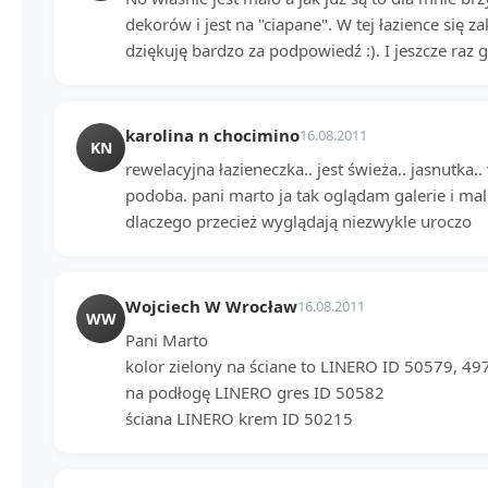
dekorów i jest na "ciapane". W tej łazience się 
dziękuję bardzo za podpowiedź :). I jeszcze raz g
karolina n chocimino
16.08.2011
KN
rewelacyjna łazieneczka.. jest świeża.. jasnutka.
podoba. pani marto ja tak oglądam galerie i mal
dlaczego przecież wyglądają niezwykle uroczo
Wojciech W Wrocław
16.08.2011
WW
Pani Marto
kolor zielony na ściane to LINERO ID 50579, 49
na podłogę LINERO gres ID 50582
ściana LINERO krem ID 50215