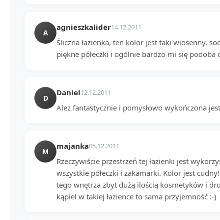
agnieszkalider
14.12.2011
A
Śliczna łazienka, ten kolor jest taki wiosenny, so
piękne półeczki i ogólnie bardzo mi się podoba c
Daniel
12.12.2011
D
Ależ fantastycznie i pomysłowo wykończona jest 
majanka
05.12.2011
M
Rzeczywiście przestrzeń tej łazienki jest wykor
wszystkie półeczki i zakamarki. Kolor jest cudny!
tego wnętrza zbyt dużą ilością kosmetyków i dr
kąpiel w takiej łazience to sama przyjemność :-)