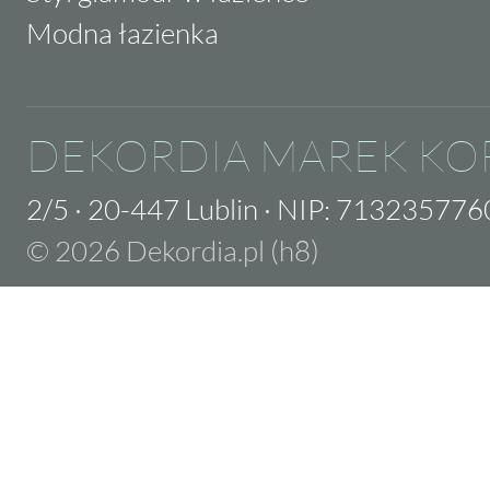
Modna łazienka
DEKORDIA MAREK KO
2/5
·
20-447 Lublin
·
NIP: 713235776
© 2026 Dekordia.pl (h8)