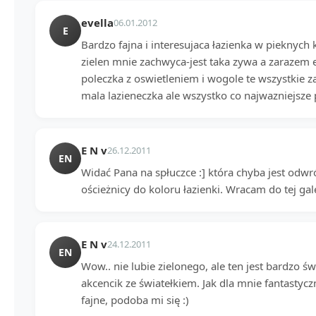
evella
06.01.2012
E
Bardzo fajna i interesujaca łazienka w pieknych 
zielen mnie zachwyca-jest taka zywa a zarazem e
poleczka z oswietleniem i wogole te wszystkie za
mala lazieneczka ale wszystko co najwazniejsze p
E N v
26.12.2011
EN
Widać Pana na spłuczce :] która chyba jest odw
ościeżnicy do koloru łazienki. Wracam do tej gal
E N v
24.12.2011
EN
Wow.. nie lubie zielonego, ale ten jest bardzo świ
akcencik ze światełkiem. Jak dla mnie fantastycz
fajne, podoba mi się :)