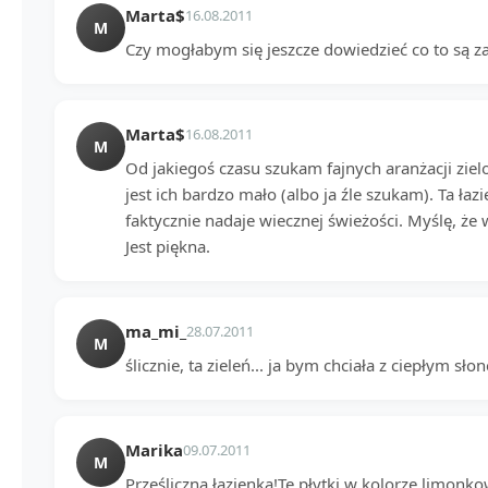
Marta$
16.08.2011
M
Czy mogłabym się jeszcze dowiedzieć co to są za
Marta$
16.08.2011
M
Od jakiegoś czasu szukam fajnych aranżacji ziel
jest ich bardzo mało (albo ja źle szukam). Ta ła
faktycznie nadaje wiecznej świeżości. Myślę, że 
Jest piękna.
ma_mi_
28.07.2011
M
ślicznie, ta zieleń... ja bym chciała z ciepłym s
Marika
09.07.2011
M
Prześliczna łazienka!Te płytki w kolorze limonko