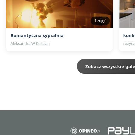
1 zdjęć
Romantyczna sypialnia
konk
Aleksandra W Kościan
różycz
Zobacz wszystkie gale