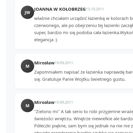
JOANNA W KOŁOBRZEG
15.10.2011
JW
właśnie chciałam urządzić łazienkę w kolorach b
czerwonego, ale po obejrzeniu tej łazienki zaczę
super, bardzo mi się podoba cała łazienka.Wykoń
elegancja :)
Mirosław
19.09.2011
M
Zapomniałem napisać że łazienka naprawdę bard
się. Gratuluje Panie Wojtku świetnego gustu.
Mirosław
19.09.2011
M
"Zielono mi" A tak serio to robi przyjemne wraże
świeżości wnętrzu. Wnętrze niewielkie ale bard
Półeczki piękne, sam bym się jednak na nie nie 
otwarte przestrzenie bardzo szybko się zagracaj