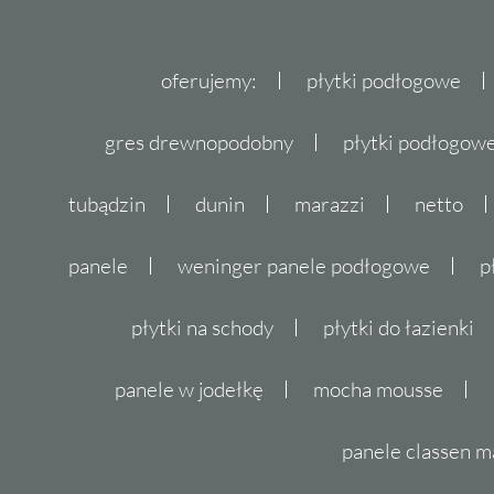
oferujemy:
płytki podłogowe
gres drewnopodobny
płytki podłogo
tubądzin
dunin
marazzi
netto
panele
weninger panele podłogowe
p
płytki na schody
płytki do łazienki
panele w jodełkę
mocha mousse
panele classen m