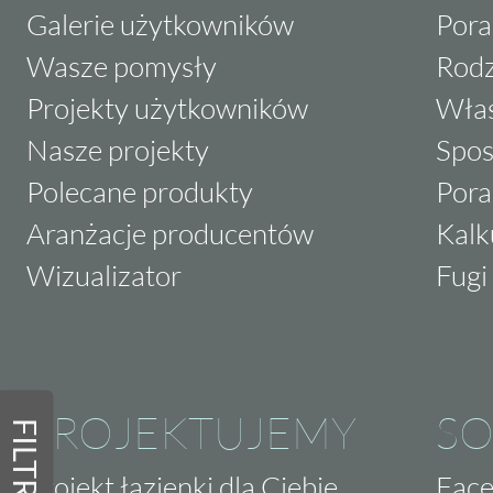
Galerie użytkowników
Pora
Wasze pomysły
Rodz
Projekty użytkowników
Właś
Nasze projekty
Spos
Polecane produkty
Pora
Aranżacje producentów
Kalk
Wizualizator
Fugi 
PROJEKTUJEMY
SO
FILTRY
Projekt łazienki dla Ciebie
Fac