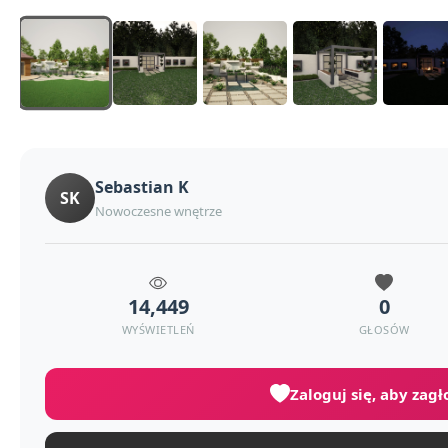
Sebastian K
SK
Nowoczesne wnętrze
14,449
0
WYŚWIETLEŃ
GŁOSÓW
Zaloguj się, aby zag