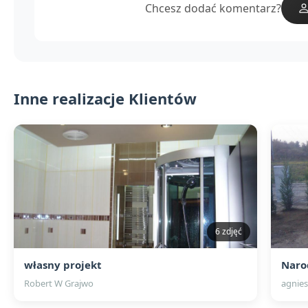
Chcesz dodać komentarz?
Inne realizacje Klientów
6 zdjęć
własny projekt
Naro
Robert W Grajwo
agnies