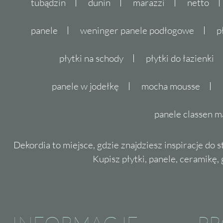
tubądzin
dunin
marazzi
netto
panele
weninger panele podłogowe
p
płytki na schody
płytki do łazienki
panele w jodełkę
mocha mousse
panele classen m
Dekordia to miejsce, gdzie znajdziesz inspiracje do 
Kupisz płytki, panele, ceramikę, g