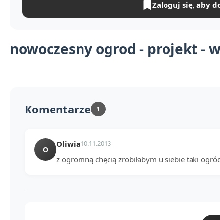
Zaloguj się, aby d
nowoczesny ogrod - projekt - w
Komentarze
1
Oliwia
10.11.2013
O
z ogromną chęcią zrobiłabym u siebie taki ogród,