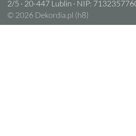
2/5
·
20-447 Lublin
·
NIP: 713235776
© 2026 Dekordia.pl (h8)