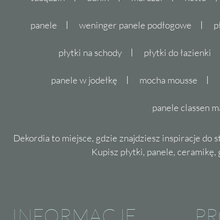
panele
weninger panele podłogowe
p
płytki na schody
płytki do łazienki
panele w jodełkę
mocha mousse
panele classen m
Dekordia to miejsce, gdzie znajdziesz inspiracje do 
Kupisz płytki, panele, ceramikę, g
INFORMACJE
P