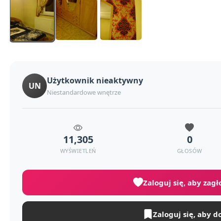
Użytkownik nieaktywny
UN
Niestandardowe wnętrze
11,305
0
WYŚWIETLEŃ
GŁOSÓW
Zaloguj się, aby zag
Zaloguj się, aby d