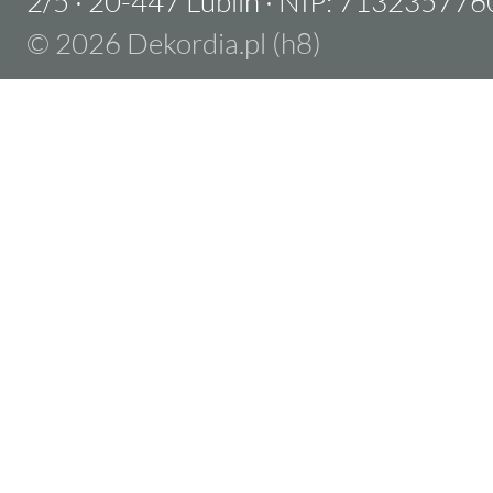
2/5
·
20-447 Lublin
·
NIP: 713235776
© 2026 Dekordia.pl (h8)