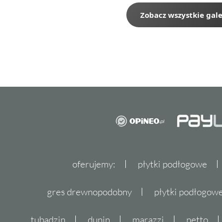
Zobacz wszystkie gale
oferujemy:
płytki podłogowe
gres drewnopodobny
płytki podłogo
tubądzin
dunin
marazzi
netto