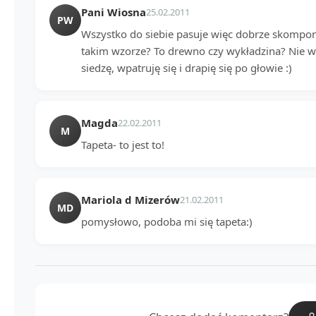
Pani Wiosna
25.02.2011
PW
Wszystko do siebie pasuje więc dobrze skompo
takim wzorze? To drewno czy wykładzina? Nie wid
siedzę, wpatruję się i drapię się po głowie :)
Magda
22.02.2011
M
Tapeta- to jest to!
Mariola d Mizerów
21.02.2011
MD
pomysłowo, podoba mi się tapeta:)