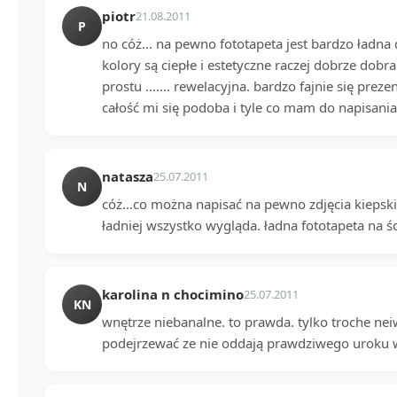
piotr
21.08.2011
P
no cóż... na pewno fototapeta jest bardzo ładna
kolory są ciepłe i estetyczne raczej dobrze dobrane.
prostu ....... rewelacyjna. bardzo fajnie się prez
całość mi się podoba i tyle co mam do napisani
natasza
25.07.2011
N
cóż...co można napisać na pewno zdjęcia kiepski
ładniej wszystko wygląda. ładna fototapeta na śc
karolina n chocimino
25.07.2011
KN
wnętrze niebanalne. to prawda. tylko troche nei
podejrzewać ze nie oddają prawdziwego uroku w