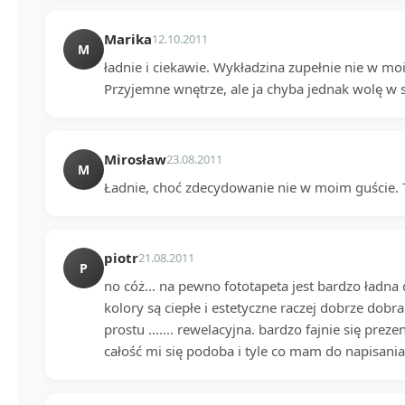
Marika
12.10.2011
M
ładnie i ciekawie. Wykładzina zupełnie nie w moi
Przyjemne wnętrze, ale ja chyba jednak wolę w
Mirosław
23.08.2011
M
Ładnie, choć zdecydowanie nie w moim guście. 
piotr
21.08.2011
P
no cóż... na pewno fototapeta jest bardzo ładna
kolory są ciepłe i estetyczne raczej dobrze dobrane.
prostu ....... rewelacyjna. bardzo fajnie się prez
całość mi się podoba i tyle co mam do napisani