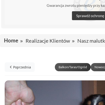
Gwarancja zwrotu pieniędzy przy 
Sprawdź ochronę
Home
Realizacje Klientów
Nasz malutk
Poprzednia
Balkon/Taras/Ogród
Nowocz