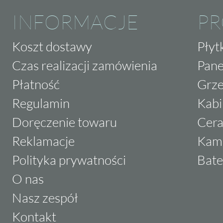
INFORMACJE
P
Koszt dostawy
Płyt
Czas realizacji zamówienia
Pane
Płatność
Grze
Regulamin
Kabi
Doręczenie towaru
Cera
Reklamacje
Kam
Polityka prywatności
Bate
O nas
Nasz zespół
Kontakt