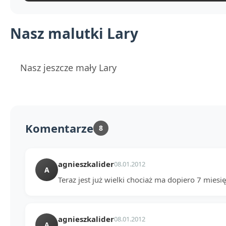
Nasz malutki Lary
Nasz jeszcze mały Lary
Komentarze
8
agnieszkalider
08.01.2012
A
Teraz jest już wielki chociaż ma dopiero 7 miesię
agnieszkalider
08.01.2012
A