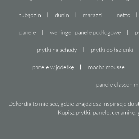
tubądzin
dunin
marazzi
netto
panele
weninger panele podłogowe
p
płytki na schody
płytki do łazienki
panele w jodełkę
mocha mousse
panele classen m
Dekordia to miejsce, gdzie znajdziesz inspiracje do 
Kupisz płytki, panele, ceramikę, g