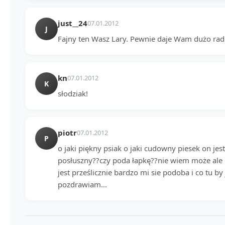
just__24
07.01.2012
J
Fajny ten Wasz Lary. Pewnie daje Wam dużo radoś
kn
07.01.2012
K
słodziak!
piotr
07.01.2012
P
o jaki piękny psiak o jaki cudowny piesek on jest
posłuszny??czy poda łapkę??nie wiem może ale on 
jest prześlicznie bardzo mi sie podoba i co tu by 
pozdrawiam...