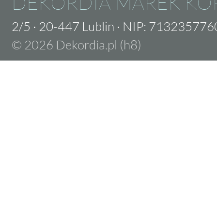
DEKORDIA MAREK KO
2/5
·
20-447 Lublin
·
NIP: 713235776
© 2026 Dekordia.pl (h8)