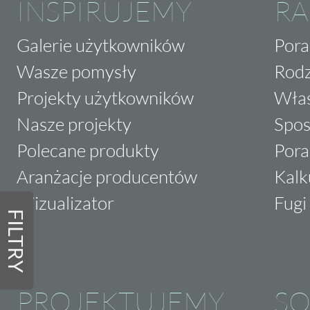
INSPIRUJEMY
RA
Galerie użytkowników
Pora
Wasze pomysły
Rodz
Projekty użytkowników
Właś
Nasze projekty
Spos
Polecane produkty
Pora
Aranżacje producentów
Kalk
Wizualizator
Fugi 
FILTRY
PROJEKTUJEMY
SO