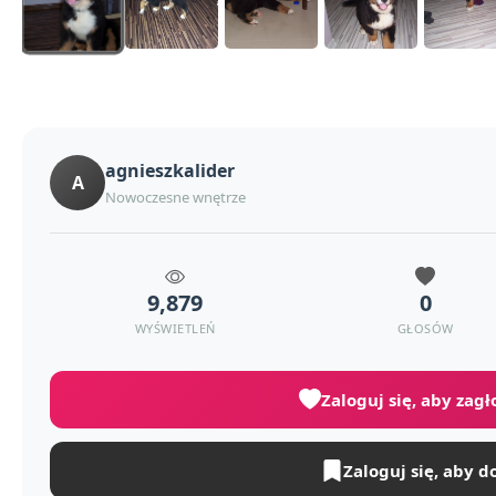
agnieszkalider
A
Nowoczesne wnętrze
9,879
0
WYŚWIETLEŃ
GŁOSÓW
Zaloguj się, aby zag
Zaloguj się, aby d