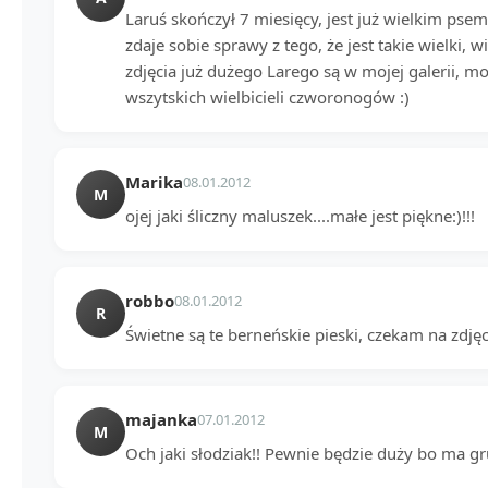
Laruś skończył 7 miesięcy, jest już wielkim psem
zdaje sobie sprawy z tego, że jest takie wielki, wi
zdjęcia już dużego Larego są w mojej galerii, 
wszytskich wielbicieli czworonogów :)
Marika
08.01.2012
M
ojej jaki śliczny maluszek....małe jest piękne:)!!!
robbo
08.01.2012
R
Świetne są te berneńskie pieski, czekam na zdjęci
majanka
07.01.2012
M
Och jaki słodziak!! Pewnie będzie duży bo ma gru