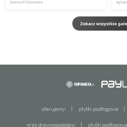
Joanna R Ostrowice
agnies
Zobacz wszystkie gale
oferujemy:
płytki podłogowe
gres drewnopodobny
płytki podłogo