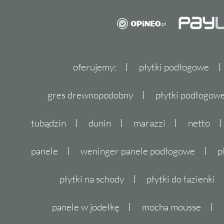
oferujemy:
płytki podłogowe
gres drewnopodobny
płytki podłogo
tubądzin
dunin
marazzi
netto
panele
weninger panele podłogowe
p
płytki na schody
płytki do łazienki
panele w jodełkę
mocha mousse