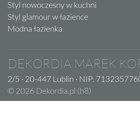
Styl nowoczesny w kuchni
Styl glamour w łazience
Modna łazienka
DEKORDIA MAREK KO
2/5
·
20-447 Lublin
·
NIP: 713235776
© 2026 Dekordia.pl (h8)