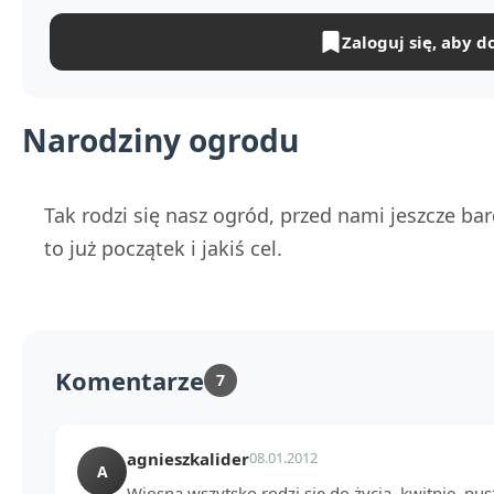
Zaloguj się, aby d
Narodziny ogrodu
Tak rodzi się nasz ogród, przed nami jeszcze ba
to już początek i jakiś cel.
Komentarze
7
agnieszkalider
08.01.2012
A
Wiosną wszytsko rodzi się do życia, kwitnie, pu