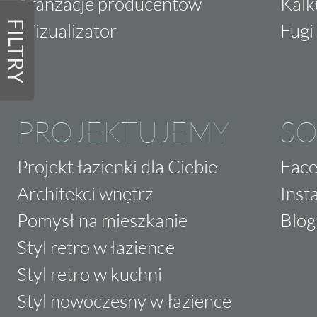
Aranżacje producentów
Kalk
FILTRY
Wizualizator
Fugi 
PROJEKTUJEMY
SO
Projekt łazienki dla Ciebie
Fac
Architekci wnętrz
Inst
Pomysł na mieszkanie
Blog
Styl retro w łazience
Styl retro w kuchni
Styl nowoczesny w łazience