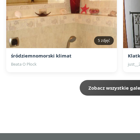
5 zdjęć
śródziemnomorski klimat
Klat
Beata O Płock
just__
Zobacz wszystkie gale