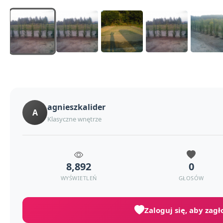
agnieszkalider
A
Klasyczne wnętrze
8,892
0
WYŚWIETLEŃ
GŁOSÓW
Zaloguj się, aby zag