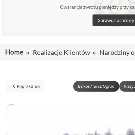
Gwarancja zwrotu pieniędzy przy 
Sprawdź ochronę
Home
Realizacje Klientów
Narodziny 
Poprzednia
Balkon/Taras/Ogród
Klasy