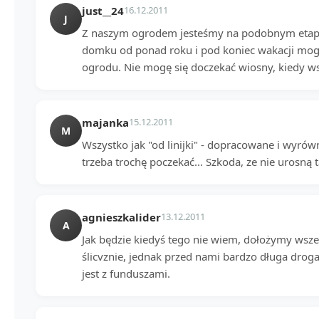
just__24
16.12.2011
J
Z naszym ogrodem jesteśmy na podobnym eta
domku od ponad roku i pod koniec wakacji mogli
ogrodu. Nie mogę się doczekać wiosny, kiedy ws
majanka
15.12.2011
M
Wszystko jak "od linijki" - dopracowane i wyró
trzeba trochę poczekać... Szkoda, ze nie urosną t
agnieszkalider
13.12.2011
A
Jak będzie kiedyś tego nie wiem, dołożymy wsze
ślicvznie, jednak przed nami bardzo długa drog
jest z funduszami.