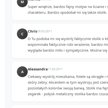
M
Super wnętrze, bardzo fajny motyw na ścianie i 
charakteru. Bardzo spodobał mi się także stolik
Chris
18.03.2011
C
O Tu podoba mi się wystrój faktycznie stolik o 
wspominała faktycznie robi wrażenie, bardzo mi
wygląda bardzo miło i sympatycznie. Można się 
Alessandra
11.03.2011
A
Ciekawy wystrój mieszkania, fotele są okrągłe 
skóry zebry. Akcentem w tym wystroju jest czer
pozostałych kolorów swoją barwą. Stolik ma fajn
zegarek - połysk metaliczny stolika bardzo rzuca