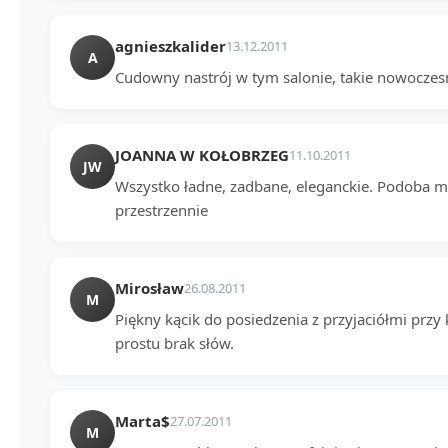
agnieszkalider
13.12.2011
A
Cudowny nastrój w tym salonie, takie nowoczesn
JOANNA W KOŁOBRZEG
11.10.2011
JW
Wszystko ładne, zadbane, eleganckie. Podoba mi s
przestrzennie
Mirosław
26.08.2011
M
Piękny kącik do posiedzenia z przyjaciółmi przy k
prostu brak słów.
Marta$
27.07.2011
M