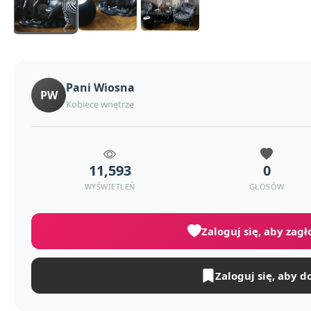
Pani Wiosna
PW
Kobiece wnętrze
11,593
0
WYŚWIETLEŃ
GŁOSÓW
Zaloguj się, aby zag
Zaloguj się, aby d