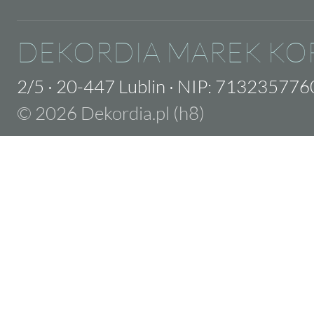
DEKORDIA MAREK KO
2/5
·
20-447 Lublin
·
NIP: 713235776
© 2026 Dekordia.pl (h8)