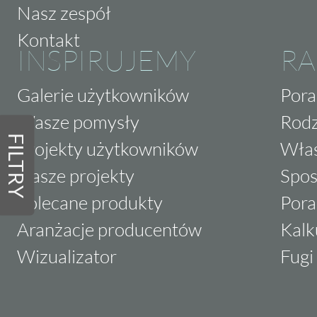
Nasz zespół
Kontakt
INSPIRUJEMY
RA
Galerie użytkowników
Pora
Wasze pomysły
Rodz
FILTRY
Projekty użytkowników
Właś
Nasze projekty
Spos
Polecane produkty
Pora
Aranżacje producentów
Kalk
Wizualizator
Fugi 