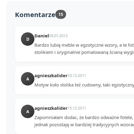
Komentarze
15
Daniel
09.01.2012
D
Bardzo lubię meble w egzotyczne wzory, a te fo
stolikiem i oryginalnie pomalowaną ścianą wygl
agnieszkalider
23.12.2011
A
Motyw koło stolika też cudowny, taki egzotyczny 
agnieszkalider
15.12.2011
A
Zapomniałam dodac, że bardzo odważne fotele, g
jednak pozostaję w bardziej tradycyjnych wzora