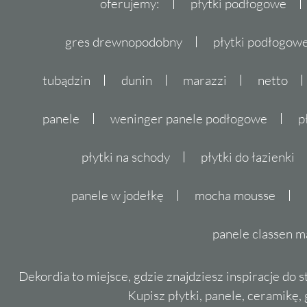
oferujemy:
płytki podłogowe
gres drewnopodobny
płytki podłogo
tubądzin
dunin
marazzi
netto
panele
weninger panele podłogowe
p
płytki na schody
płytki do łazienki
panele w jodełkę
mocha mousse
panele classen m
Dekordia to miejsce, gdzie znajdziesz inspiracje do 
Kupisz płytki, panele, ceramikę, g