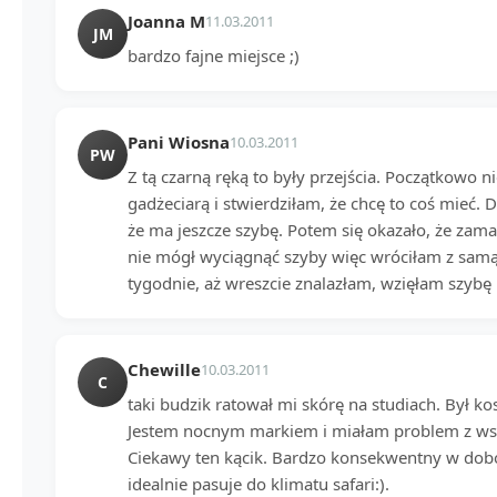
Joanna M
11.03.2011
JM
bardzo fajne miejsce ;)
Pani Wiosna
10.03.2011
PW
Z tą czarną ręką to były przejścia. Początkowo ni
gadżeciarą i stwierdziłam, że chcę to coś mieć. 
że ma jeszcze szybę. Potem się okazało, że za
nie mógł wyciągnąć szyby więc wróciłam z samą
tygodnie, aż wreszcie znalazłam, wzięłam szybę 
Chewille
10.03.2011
C
taki budzik ratował mi skórę na studiach. Był
Jestem nocnym markiem i miałam problem z wst
Ciekawy ten kącik. Bardzo konsekwentny w dobor
idealnie pasuje do klimatu safari:).