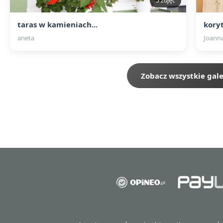
5 zdjęć
taras w kamieniach...
koryt
aneta
Joanna
Zobacz wszystkie gale