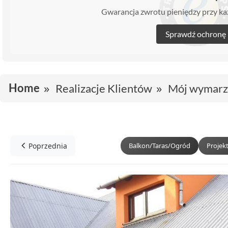
Gwarancja zwrotu pieniędzy przy 
Sprawdź ochronę
Home
Realizacje Klientów
Mój wymarz
Poprzednia
Balkon/Taras/Ogród
Projek