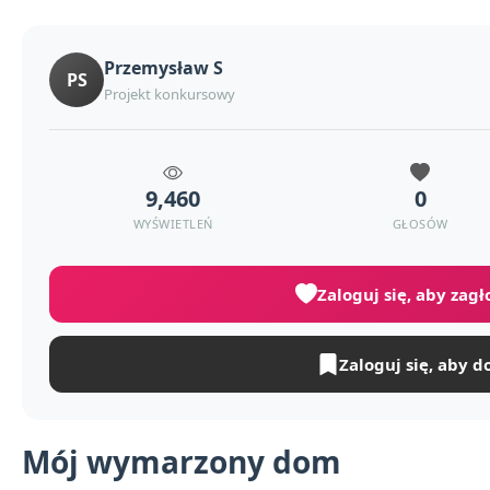
Przemysław S
PS
Projekt konkursowy
9,460
0
WYŚWIETLEŃ
GŁOSÓW
Zaloguj się, aby zag
Zaloguj się, aby d
Mój wymarzony dom