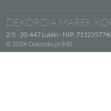
DEKORDIA MAREK KO
2/5
·
20-447 Lublin
·
NIP: 713235776
© 2026 Dekordia.pl (h8)