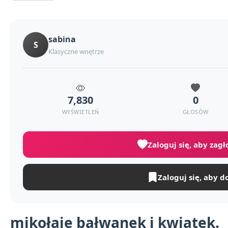
sabina
S
Klasyczne wnętrze
7,830
0
WYŚWIETLEŃ
GŁOSÓW
Zaloguj się, aby zag
Zaloguj się, aby d
mikołaje bałwanek i kwiatek.