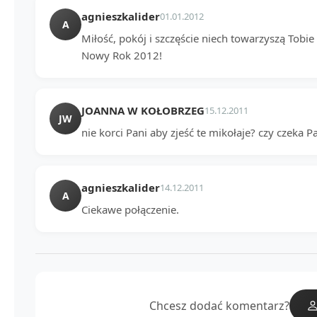
agnieszkalider
01.01.2012
A
Miłość, pokój i szczęście niech towarzyszą Tobie
Nowy Rok 2012!
JOANNA W KOŁOBRZEG
15.12.2011
JW
nie korci Pani aby zjeść te mikołaje? czy czeka Pa
agnieszkalider
14.12.2011
A
Ciekawe połączenie.
Chcesz dodać komentarz?