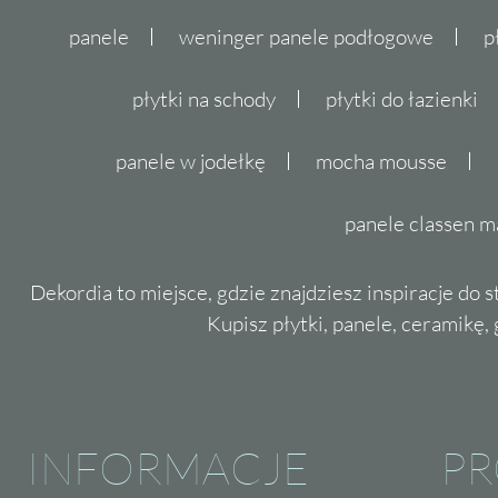
panele
weninger panele podłogowe
p
płytki na schody
płytki do łazienki
panele w jodełkę
mocha mousse
panele classen m
Dekordia to miejsce, gdzie znajdziesz inspiracje do 
Kupisz płytki, panele, ceramikę, g
INFORMACJE
P