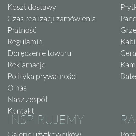
Koszt dostawy
Płyt
Czas realizacji zamówienia
Pane
Płatność
Grze
Regulamin
Kabi
Doręczenie towaru
Cera
Reklamacje
Kam
Polityka prywatności
Bate
O nas
Nasz zespół
Kontakt
INSPIRUJEMY
RA
Galerie użytkowników
Pora