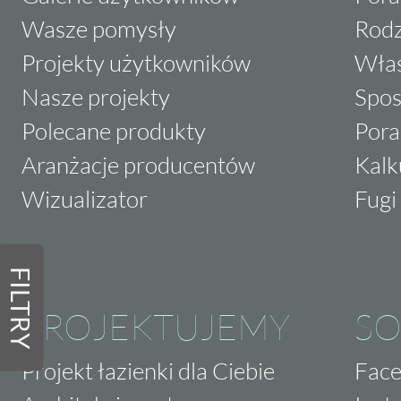
Wasze pomysły
Rodz
Projekty użytkowników
Właś
Nasze projekty
Spos
Polecane produkty
Pora
Aranżacje producentów
Kalk
Wizualizator
Fugi 
FILTRY
PROJEKTUJEMY
SO
Projekt łazienki dla Ciebie
Fac