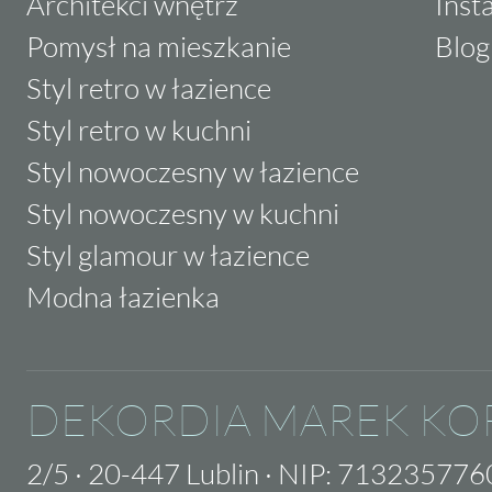
Architekci wnętrz
Inst
Pomysł na mieszkanie
Blog
Styl retro w łazience
Styl retro w kuchni
Styl nowoczesny w łazience
Styl nowoczesny w kuchni
Styl glamour w łazience
Modna łazienka
DEKORDIA MAREK KO
2/5
·
20-447 Lublin
·
NIP: 713235776