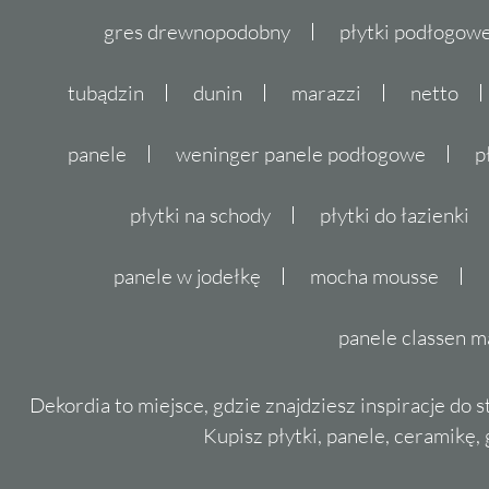
gres drewnopodobny
płytki podłogo
tubądzin
dunin
marazzi
netto
panele
weninger panele podłogowe
p
płytki na schody
płytki do łazienki
panele w jodełkę
mocha mousse
panele classen m
Dekordia to miejsce, gdzie znajdziesz inspiracje do 
Kupisz płytki, panele, ceramikę, g