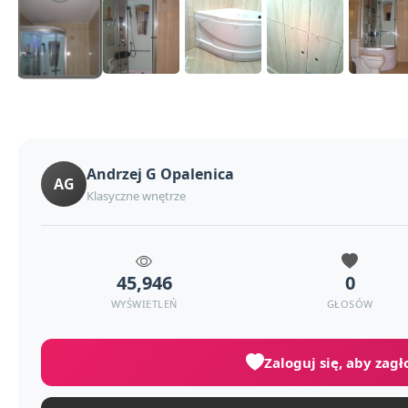
Andrzej G Opalenica
AG
Klasyczne wnętrze
45,946
0
WYŚWIETLEŃ
GŁOSÓW
Zaloguj się, aby zag