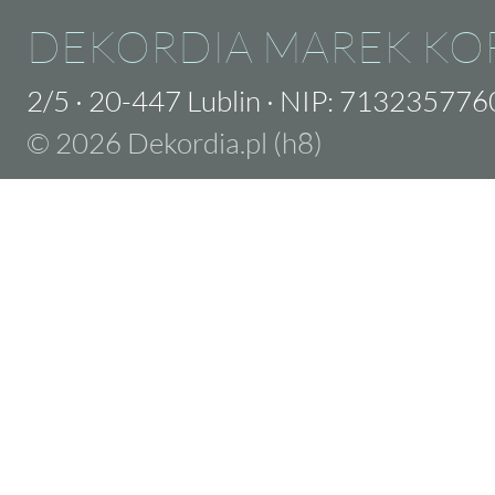
DEKORDIA MAREK KO
2/5
·
20-447 Lublin
·
NIP: 713235776
© 2026 Dekordia.pl (h8)