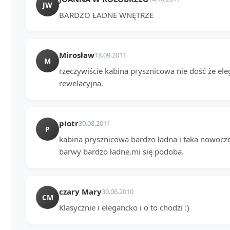
JW
BARDZO ŁADNE WNĘTRZE
Mirosław
18.09.2011
M
rzeczywiście kabina prysznicowa nie dość że ele
rewelacyjna.
piotr
30.08.2011
P
kabina prysznicowa bardzo ładna i taka nowoczes
barwy bardzo ładne.mi się podoba.
czary Mary
30.06.2010
CM
Klasycznie i elegancko i o to chodzi :)