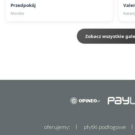
Przedpokój
Vale
Monika
Katarz
Zobacz wszystkie gale
oferujemy:
płytki podłogowe