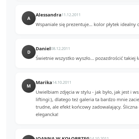
Alessandra
11.12.2011
A
Wspaniale się prezentuje... kolor płytek idealny 
Daniel
08.12.2011
D
Świetnie wszystko wyszło... pozazdrościć takiej ł
Marika
14.10.2011
M
Uwielbiam zdjęcia w stylu - jak było, jak jest i 
liftingi:), dlatego też galeria ta bardzo mnie zaci
trudne, ale efekt końcowy zadowalający. Śliczna
elegancka!
JOANNA W KOŁOBRZEG
14.10.2011