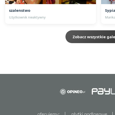
szalenstwo
Sypi
Użytkownik nieaktywny
Marik
Zobacz wszystkie gale
oferujemy:
płytki podłogowe