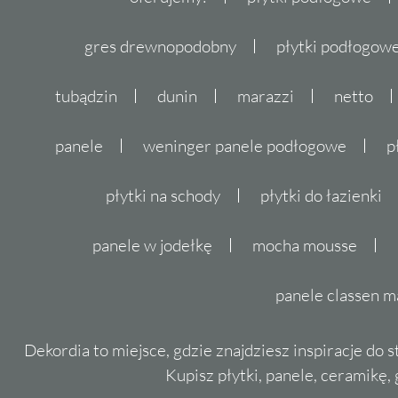
gres drewnopodobny
płytki podłogo
tubądzin
dunin
marazzi
netto
panele
weninger panele podłogowe
p
płytki na schody
płytki do łazienki
panele w jodełkę
mocha mousse
panele classen m
Dekordia to miejsce, gdzie znajdziesz inspiracje do 
Kupisz płytki, panele, ceramikę, g