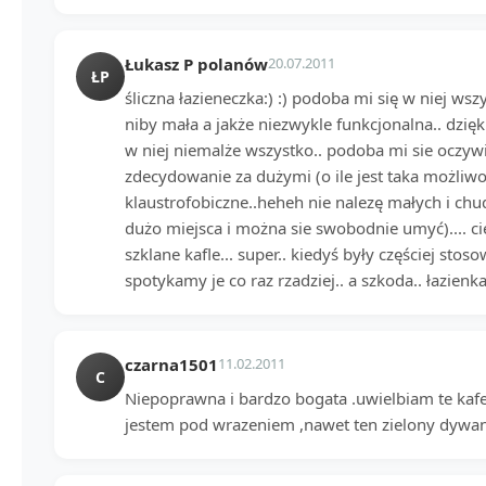
Łukasz P polanów
20.07.2011
ŁP
śliczna łazieneczka:) :) podoba mi się w niej ws
niby mała a jakże niezwykle funkcjonalna.. dz
w niej niemalże wszystko.. podoba mi sie oczywiś
zdecydowanie za dużymi (o ile jest taka możli
klaustrofobiczne..heheh nie nalezę małych i chu
dużo miejsca i można sie swobodnie umyć).... c
szklane kafle... super.. kiedyś były częściej stos
spotykamy je co raz rzadziej.. a szkoda.. łazienk
czarna1501
11.02.2011
C
Niepoprawna i bardzo bogata .uwielbiam te kafe
jestem pod wrazeniem ,nawet ten zielony dywani