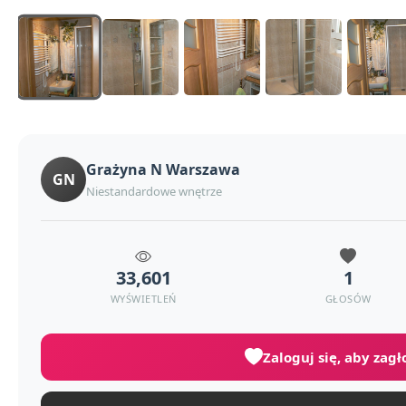
Grażyna N Warszawa
GN
Niestandardowe wnętrze
33,601
1
WYŚWIETLEŃ
GŁOSÓW
Zaloguj się, aby zag