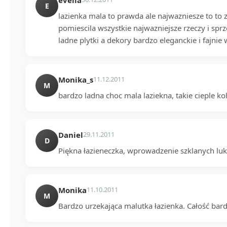
E
lazienka mala to prawda ale najwazniesze to to z
pomiescila wszystkie najwazniejsze rzeczy i spr
ladne plytki a dekory bardzo eleganckie i fajnie 
Monika_s
11.12.2011
M
bardzo ladna choc mala laziekna, takie cieple ko
Daniel
29.11.2011
D
Piękna łazieneczka, wprowadzenie szklanych luks
Monika
11.10.2011
M
Bardzo urzekająca malutka łazienka. Całość bard