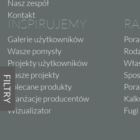
Nasz zespół
Kontakt
INSPIRUJEMY
RA
Galerie użytkowników
Pora
Wasze pomysły
Rodz
Projekty użytkowników
Właś
Nasze projekty
Spos
FILTRY
Polecane produkty
Pora
Aranżacje producentów
Kalk
Wizualizator
Fugi 