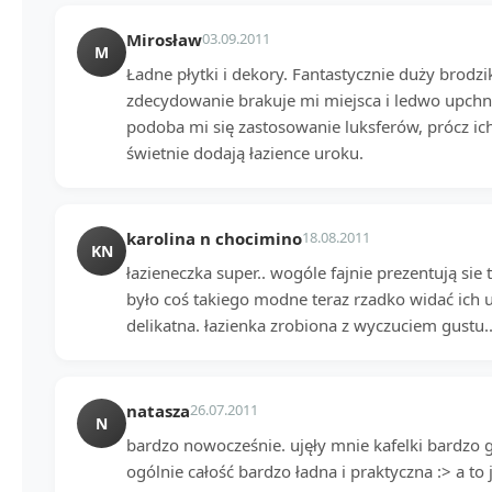
Mirosław
03.09.2011
M
Ładne płytki i dekory. Fantastycznie duży brodzik
zdecydowanie brakuje mi miejsca i ledwo upchn
podoba mi się zastosowanie luksferów, prócz i
świetnie dodają łazience uroku.
karolina n chocimino
18.08.2011
KN
łazieneczka super.. wogóle fajnie prezentują sie 
było coś takiego modne teraz rzadko widać ich uż
delikatna. łazienka zrobiona z wyczuciem gustu..
natasza
26.07.2011
N
bardzo nowocześnie. ujęły mnie kafelki bardzo 
ogólnie całość bardzo ładna i praktyczna :> a to 