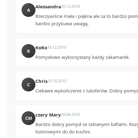
Alessandra
20.12.2010
A
Rzeczywiście mała i piękna ale za to bardzo p
bardzo przykuwa uwagę.
KoKo
18.12.2010
K
Pomysłowo wykorzystany każdy zakamarek.
Chris
25.10.2010
C
Ciekawe wykończenie z luksferów. Dobry pomys
czary Mary
26.06.2010
CM
Bardzo dobry pomysł ze szklanymi kaflami. Rozg
kolorowymi do do kuchni.