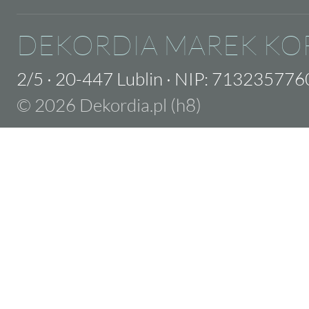
DEKORDIA MAREK KO
2/5
·
20-447 Lublin
·
NIP: 713235776
© 2026 Dekordia.pl (h8)