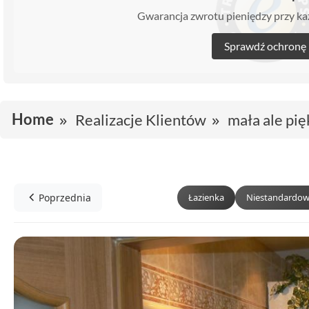
Gwarancja zwrotu pieniędzy przy 
Sprawdź ochronę
Home
Realizacje Klientów
mała ale pi
Poprzednia
Łazienka
Niestandardow