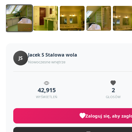
Jacek S Stalowa wola
JS
Nowoczesne wnętrze
42,915
2
WYŚWIETLEŃ
GŁOSÓW
Zaloguj się, aby zag