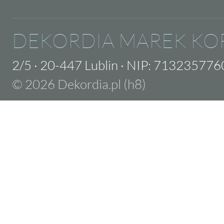
DEKORDIA MAREK KO
2/5
·
20-447 Lublin
·
NIP: 713235776
© 2026 Dekordia.pl (h8)