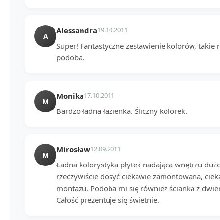
Alessandra
19.10.2011
A
Super! Fantastyczne zestawienie kolorów, takie r
podoba.
Monika
17.10.2011
M
Bardzo ładna łazienka. Śliczny kolorek.
Mirosław
12.09.2011
M
Ładna kolorystyka płytek nadająca wnętrzu dużo
rzeczywiście dosyć ciekawie zamontowana, cieka
montażu. Podoba mi się również ścianka z dwi
Całość prezentuje się świetnie.