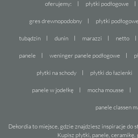
oferujemy:
płytki podłogowe
gres drewnopodobny
płytki podłogo
tubądzin
dunin
marazzi
netto
panele
weninger panele podłogowe
p
płytki na schody
płytki do łazienki
panele w jodełkę
mocha mousse
panele classen m
Dekordia to miejsce, gdzie znajdziesz inspiracje do 
Kupisz płytki, panele, ceramikę, g