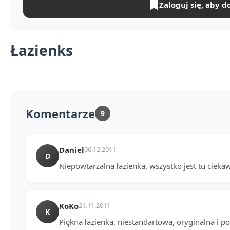
Zaloguj się, aby d
Łazienks
Komentarze
9
Daniel
06.12.2011
D
Niepowtarzalna łazienka, wszystko jest tu ciekaw
KoKo
21.11.2011
K
Piękna łazienka, niestandartowa, oryginalna i 