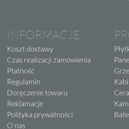
INFORMACJE
P
Koszt dostawy
Płyt
Czas realizacji zamówienia
Pane
Płatność
Grze
Regulamin
Kabi
Doręczenie towaru
Cera
Reklamacje
Kam
Polityka prywatności
Bate
O nas