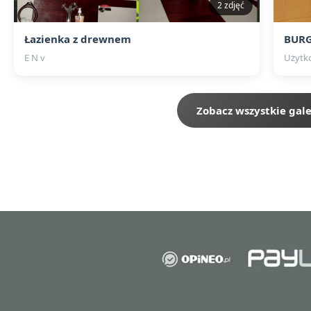
2 zdjęć
Łazienka z drewnem
BURG
E N v
Użytk
Zobacz wszystkie gale