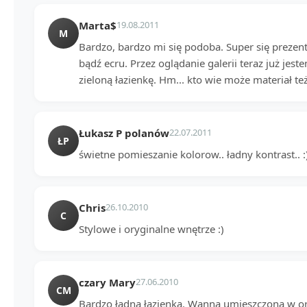
Marta$
19.08.2011
M
Bardzo, bardzo mi się podoba. Super się prezen
bądź ecru. Przez oglądanie galerii teraz już jest
zieloną łazienkę. Hm... kto wie może materiał też
Łukasz P polanów
22.07.2011
ŁP
świetne pomieszanie kolorow.. ładny kontrast.. :) 
Chris
26.10.2010
C
Stylowe i oryginalne wnętrze :)
czary Mary
27.06.2010
CM
Bardzo ładna łazienka. Wanna umieszczona w or