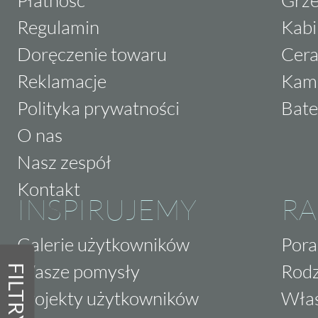
Płatność
Grze
Regulamin
Kabi
Doręczenie towaru
Cera
Reklamacje
Kam
Polityka prywatności
Bate
O nas
Nasz zespół
Kontakt
INSPIRUJEMY
RA
Galerie użytkowników
Pora
Wasze pomysły
Rodz
FILTRY
Projekty użytkowników
Właś