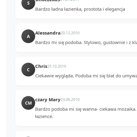
S
Bardzo ładna łazienka, prostota i elegancja
Alessandra
20.12.2010
A
Bardzo mi się podoba. Stylowo, gustownie i z kl
Chris
25.10.2010
C
Ciekawie wygląda. Podoba mi się blat do umywa
czary Mary
23.06.2010
CM
Bardzo podoba mi się wanna- ciekawa mozaika. 
łazience.