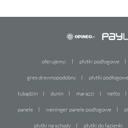
oferujemy:
płytki podłogowe
gres drewnopodobny
płytki podłogo
tubądzin
dunin
marazzi
netto
panele
weninger panele podłogowe
p
płytki na schody
płytki do łazienki