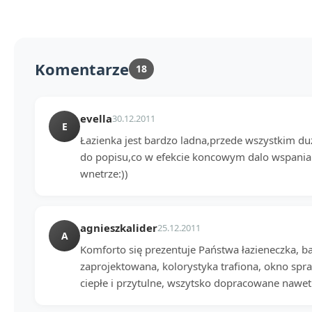
Komentarze
18
evella
30.12.2011
E
Łazienka jest bardzo ladna,przede wszystkim du
do popisu,co w efekcie koncowym dalo wspanial
wnetrze:))
agnieszkalider
25.12.2011
A
Komforto się prezentuje Państwa łazieneczka, b
zaprojektowana, kolorystyka trafiona, okno sprawi
ciepłe i przytulne, wszytsko dopracowane nawet