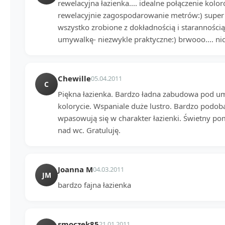
rewelacyjna łazienka.... idealne połączenie kolor
rewelacyjnie zagospodarowanie metrów:) super f
wszystko zrobione z dokładnością i staranności
umywalkę- niezwykle praktyczne:) brwooo.... nic
Chewille
05.04.2011
C
Piękna łazienka. Bardzo ładna zabudowa pod umy
kolorycie. Wspaniale duże lustro. Bardzo podobaj
wpasowują się w charakter łazienki. Świetny po
nad wc. Gratuluję.
Joanna M
04.03.2011
JM
bardzo fajna łazienka
smoczek85
21.01.2011