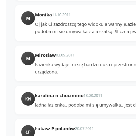
Monika
11.10.2011
M
Oj jak Ci zazdroszcę tego widoku a wanny:)Łazi
podoba mi się umywalka z ala szafką. Śliczna jes
Mirosław
03.09.2011
M
Łazienka wydaje mi się bardzo duża i przestronn
urządzona.
karolina n chocimino
18.08.2011
KN
ładna łazienka.. podoba mi się umywalka.. jest d
Łukasz P polanów
20.07.2011
ŁP