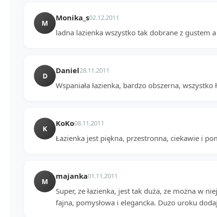
Monika_s
02.12.2011
M
ladna lazienka wszystko tak dobrane z gustem a 
Daniel
28.11.2011
D
Wspaniała łazienka, bardzo obszerna, wszystko ł
KoKo
08.11.2011
K
Łazienka jest piękna, przestronna, ciekawie i 
majanka
01.11.2011
M
Super, ze łazienka, jest tak duża, ze można w ni
fajna, pomysłowa i elegancka. Duzo uroku doda