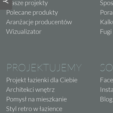
Nasze projekty
Spos
Polecane produkty
Pora
Aranżacje producentów
Kalk
Wizualizator
Fugi 
PROJEKTUJEMY
SO
Projekt łazienki dla Ciebie
Fac
Architekci wnętrz
Inst
Pomysł na mieszkanie
Blog
Styl retro w łazience