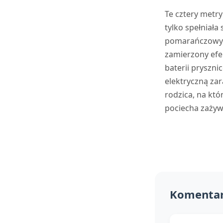
Te cztery metr
tylko spełniała 
pomarańczowy k
zamierzony efek
baterii pryszni
elektryczną zar
rodzica, na któ
pociecha zażywa
Komenta