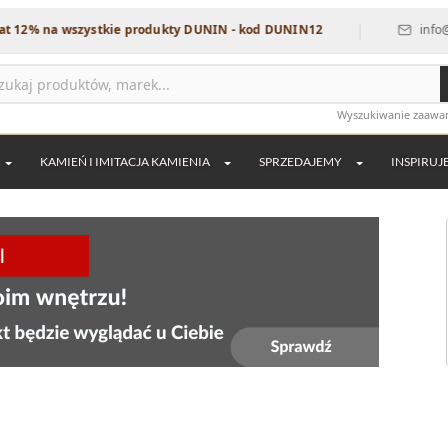
|
szystkie produkty DUNIN - kod DUNIN12
info@dekordia.pl
Wyszukiwanie zaaw
KAMIEŃ I IMITACJA KAMIENIA
SPRZEDAJEMY
INSPIRUJ