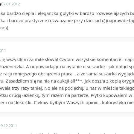
a
07.01.2012
ka bardzo ciepla i elegancka:))plytki w bardzo rozweselajacych b
rka i bardzo praktyczne rozwiazanie przy dzieciach:))naprawde fa
ka:))
2011
uję wszystkim za miłe słowa! Czytam wszystkie komentarze i napr
łazieneczka. A odpowiadając na pytanie o suszarkę - jak dotąd spra
 racji mniejszego obciążenia pracą... a że sama suszarka wygląda
. Zasadziłem się na nią na aukcji all***, jak doszła z kopią oryg
wała trzy razy taniej. No ale na pociechę, u nas w mieście takie
ytku drugą łazienkę, tym razem na parterze. Płytki kupowałem w
lerii na dekordii. Ciekaw byłbym Waszych opinii... kolorystyka 
29.12.2011