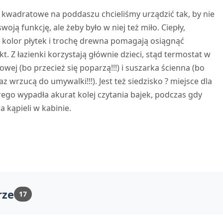
y kwadratowe na poddaszu chcieliśmy urządzić tak, by nie
swoją funkcję, ale żeby było w niej też miło. Ciepły,
olor płytek i trochę drewna pomagają osiągnąć
t. Z łazienki korzystają głównie dzieci, stąd termostat w
cowej (bo przecież się poparzą!!!) i suszarka ścienna (bo
az wrzucą do umywalki!!!). Jest też siedzisko ? miejsce dla
rego wypadła akurat kolej czytania bajek, podczas gdy
 kąpieli w kabinie.
rze
17