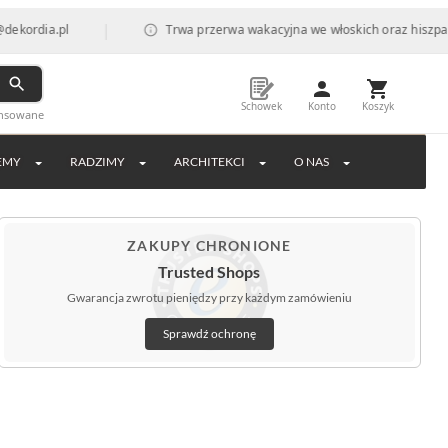
|
Trwa przerwa wakacyjna we włoskich oraz hiszpańskich fabryk
Schowek
Konto
Koszyk
ansowane
EMY
RADZIMY
ARCHITEKCI
O NAS
ZAKUPY CHRONIONE
Trusted Shops
Gwarancja zwrotu pieniędzy przy każdym zamówieniu
Sprawdź ochronę