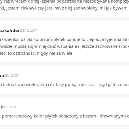
ny raz wracam do tej łazienki popatrzeć na niespotykaną kompozy
ki, jestem ciekawa czy jest Pan z niej zadowolony, mi jak bywam 
szkalider
24.12.2011
 łazienka, dzięki kolorrom płytek panuje tu ciepła, przyjemna atmo
wiście muszą się w niej czuć wspaniale i jeszcze zachowane środki
ieci to ostrożności nigdy nie za wiele.
ka
20.12.2011
 ładna łazieneczka...No cóż tacy już są rodzice.....skąd ja to znam
l
09.12.2011
y, pomarańczowy kolor płytek połączony z beżem i drewnianymi 