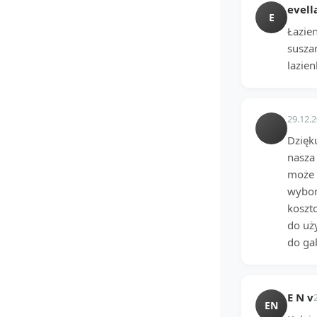
evell
E
Łazien
susza
lazien
29.12.
Dzięk
nasza 
może z
wyboru
koszto
do uż
do ga
E N v
EN