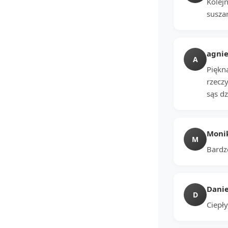
Kolej
suszar
agnie
A
Piękna
rzeczy
sąs dz
Moni
M
Bardzo
Danie
D
Ciepł