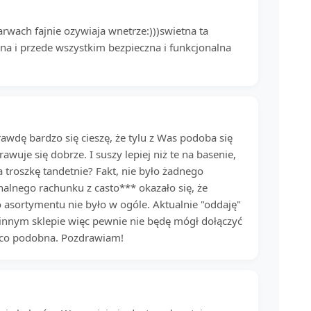
arwach fajnie ozywiaja wnetrze:)))swietna ta
jna i przede wszystkim bezpieczna i funkcjonalna
awdę bardzo się cieszę, że tylu z Was podoba się
wuje się dobrze. I suszy lepiej niż te na basenie,
 troszkę tandetnie? Fakt, nie było żadnego
inalnego rachunku z casto*** okazało się, że
go asortymentu nie było w ogóle. Aktualnie "oddaję"
 innym sklepie więc pewnie nie będę mógł dołączyć
nieco podobna. Pozdrawiam!