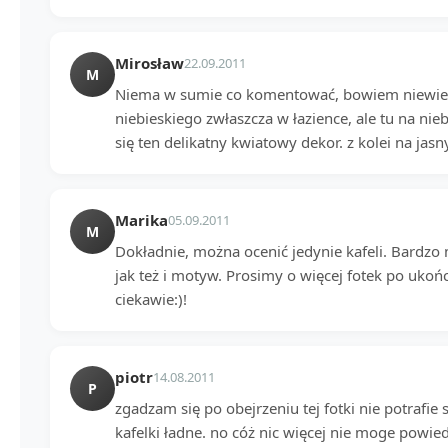
Mirosław
22.09.2011
M
Niema w sumie co komentować, bowiem niewiele
niebieskiego zwłaszcza w łazience, ale tu na nieb
się ten delikatny kwiatowy dekor. z kolei na jas
Marika
05.09.2011
M
Dokładnie, można ocenić jedynie kafeli. Bardzo 
jak też i motyw. Prosimy o więcej fotek po ukońc
ciekawie:)!
piotr
14.08.2011
P
zgadzam się po obejrzeniu tej fotki nie potrafie s
kafelki ładne. no cóż nic więcej nie moge powie