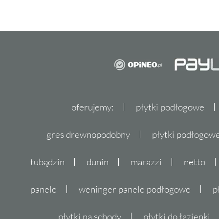
oferujemy:
płytki podłogowe
gres drewnopodobny
płytki podłogo
tubądzin
dunin
marazzi
netto
panele
weninger panele podłogowe
p
płytki na schody
płytki do łazienki