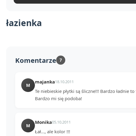
łazienka
Komentarze
7
majanka
18.10.2011
M
Te niebieskie płytki są śliczne!!! Bardzo ładnie 
Bardzo mi się podoba!
Monika
05.10.2011
M
Łał..., ale kolor !!!