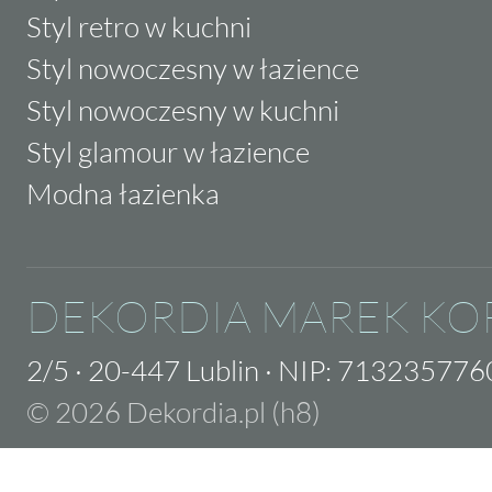
Styl retro w kuchni
Styl nowoczesny w łazience
Styl nowoczesny w kuchni
Styl glamour w łazience
Modna łazienka
DEKORDIA MAREK KO
2/5
·
20-447 Lublin
·
NIP: 713235776
© 2026 Dekordia.pl (h8)