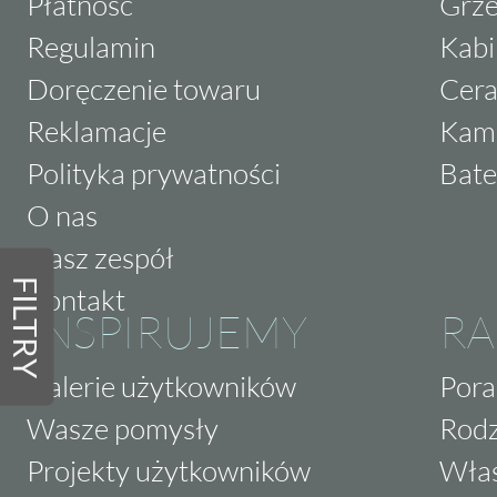
Płatność
Grze
Regulamin
Kabi
Doręczenie towaru
Cera
Reklamacje
Kam
Polityka prywatności
Bate
O nas
Nasz zespół
FILTRY
Kontakt
INSPIRUJEMY
RA
Galerie użytkowników
Pora
Wasze pomysły
Rodz
Projekty użytkowników
Właś