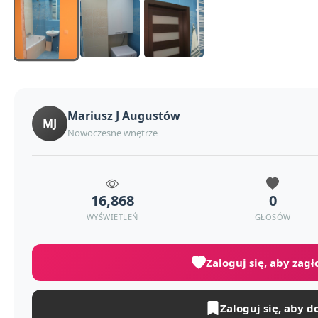
Mariusz J Augustów
MJ
Nowoczesne wnętrze
16,868
0
WYŚWIETLEŃ
GŁOSÓW
Zaloguj się, aby zag
Zaloguj się, aby d