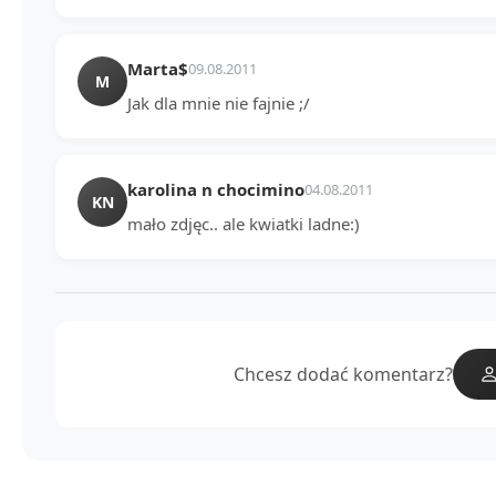
Marta$
09.08.2011
M
Jak dla mnie nie fajnie ;/
karolina n chocimino
04.08.2011
KN
mało zdjęc.. ale kwiatki ladne:)
Chcesz dodać komentarz?