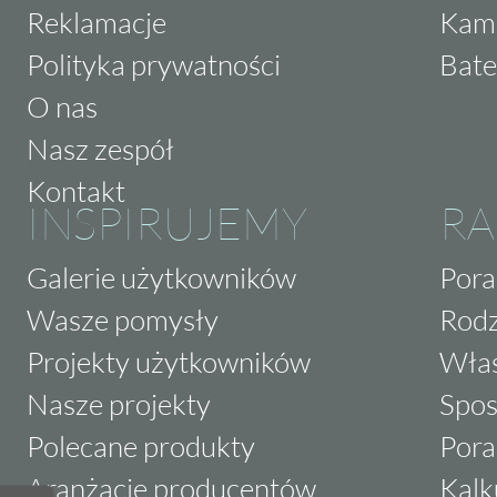
Reklamacje
Kam
Polityka prywatności
Bate
O nas
Nasz zespół
Kontakt
INSPIRUJEMY
RA
Galerie użytkowników
Pora
Wasze pomysły
Rodz
Projekty użytkowników
Właś
Nasze projekty
Spos
Polecane produkty
Pora
Aranżacje producentów
Kalk