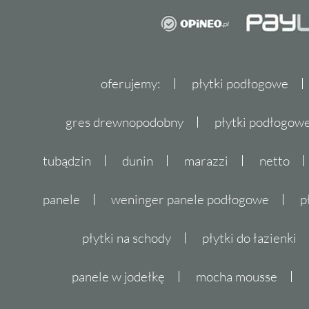
oferujemy:
płytki podłogowe
gres drewnopodobny
płytki podłogo
tubądzin
dunin
marazzi
netto
panele
weninger panele podłogowe
p
płytki na schody
płytki do łazienki
panele w jodełkę
mocha mousse