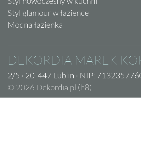
Styl nowoczesny w kuchni
Styl glamour w łazience
Modna łazienka
DEKORDIA MAREK KO
2/5
·
20-447 Lublin
·
NIP: 713235776
© 2026 Dekordia.pl (h8)