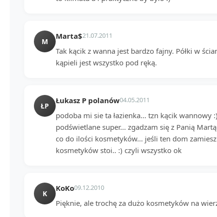
Marta$
21.07.2011
M
Tak kącik z wanna jest bardzo fajny. Półki w ści
kąpieli jest wszystko pod ręką.
Łukasz P polanów
04.05.2011
ŁP
podoba mi sie ta łazienka... tzn kącik wannowy :)
podświetlane super... zgadzam się z Panią Mart
co do ilości kosmetyków... jeśli ten dom zamiesz
kosmetyków stoi.. :) czyli wszystko ok
KoKo
09.12.2010
K
Pięknie, ale trochę za dużo kosmetyków na wier