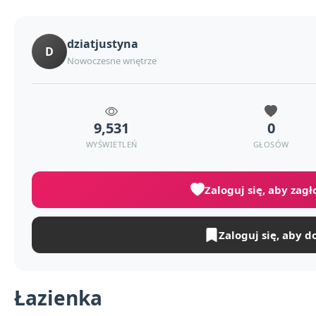
dziatjustyna
D
Nowoczesne wnętrze
9,531
0
WYŚWIETLEŃ
GŁOSÓW
Zaloguj się, aby zag
Zaloguj się, aby d
Łazienka