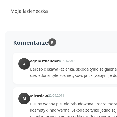
Moja łazieneczka
Komentarze
9
agnieszkalider
01.01.2012
A
Bardzo ciekawa łazienka, szkoda tylko że galeria 
oświetlona, tyle kosmetyków, ja ukryłabym je do
Mirosław
22.09.2011
M
Piękna wanna pięknie zabudowana uroczą mozaiką
kosmetyki nad wanną. Szkoda że tylko jedno zdj
urządzone wnętrze na poddaszu. To co widzę po