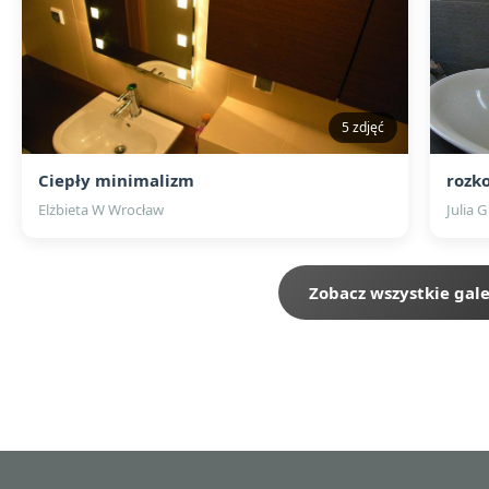
5 zdjęć
Ciepły minimalizm
rozk
Elżbieta W Wrocław
Julia G
Zobacz wszystkie gale