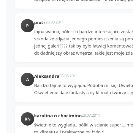
piotr
26.08.2011
P
fajna wanna, półeczki bardzo interesujaco został
szkoda że zdjęcia jednego pomieszczenia są por
jednej galeri???? tak by było łatwiej komentowa
dokładniejszy obraz wnętrza. takie jest moje zda
Aleksandra
03.08.2011
A
Bardzo fajnie to wygląda. Podoba mi się. Uwiel
Oświetlenie daje fantastyczny klimat i tworzy się
karolina n chocimino
28.07.2011
KN
świetnie to wyglada.. pólki w scianie super.... 
to klimatu a i praktyczne by było :)