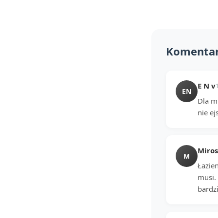
Komenta
E N v
EN
Dla mn
nie ej
Miro
M
Łazien
musi. 
bardz