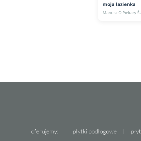
moja łazienka
Mariusz O Piekary Śl
oferujemy:
płytki podłogowe
pły