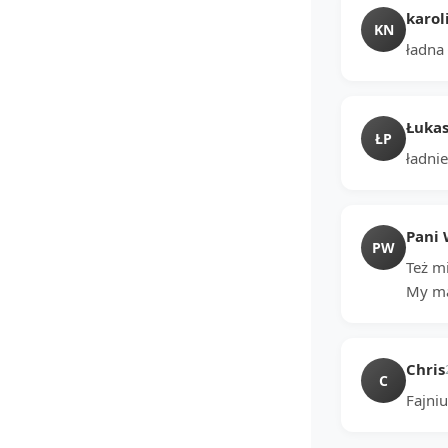
karol
KN
ładna 
Łukas
ŁP
ładnie
Pani 
PW
Też mi
My ma
Chris
C
Fajniu