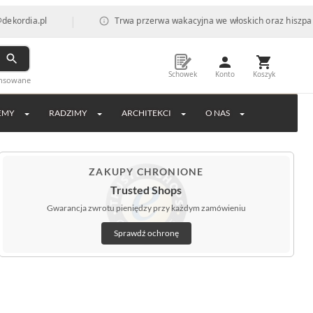
|
l
Trwa przerwa wakacyjna we włoskich oraz hiszpańskich fab
Schowek
Konto
Koszyk
ansowane
EMY
RADZIMY
ARCHITEKCI
O NAS
ZAKUPY CHRONIONE
Trusted Shops
Gwarancja zwrotu pieniędzy przy każdym zamówieniu
Sprawdź ochronę