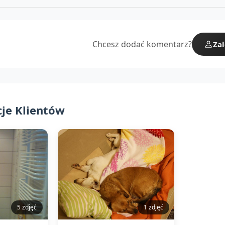
Chcesz dodać komentarz?
Zal
cje Klientów
5 zdjęć
1 zdjęć