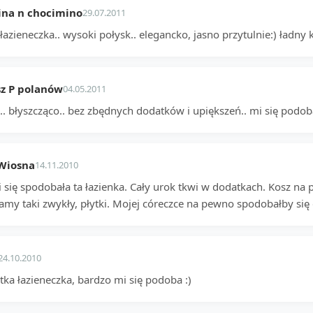
ina n chocimino
29.07.2011
łazieneczka.. wysoki połysk.. elegancko, jasno przytulnie:) ładny 
z P polanów
04.05.2011
.. błyszcząco.. bez zbędnych dodatków i upiększeń.. mi się podoba
Wiosna
14.11.2010
 się spodobała ta łazienka. Cały urok tkwi w dodatkach. Kosz na 
my taki zwykły, płytki. Mojej córeczce na pewno spodobałby się 
24.10.2010
tka łazieneczka, bardzo mi się podoba :)