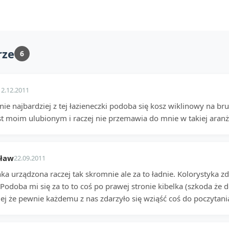
rze
6
12.12.2011
ie najbardziej z tej łazieneczki podoba się kosz wiklinowy na brud
st moim ulubionym i raczej nie przemawia do mnie w takiej aranża
sław
22.09.2011
ka urządzona raczej tak skromnie ale za to ładnie. Kolorystyka z
Podoba mi się za to to coś po prawej stronie kibelka (szkoda że 
iej że pewnie każdemu z nas zdarzyło się wziąść coś do poczytani