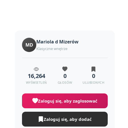
Mariola d Mizerów
MD
Klasyczne wnętrze
16,264
0
0
WYŚWIETLEŃ
GŁOSÓW
ULUBIONYCH
Zaloguj się, aby zagłosować
Zaloguj się, aby dodać