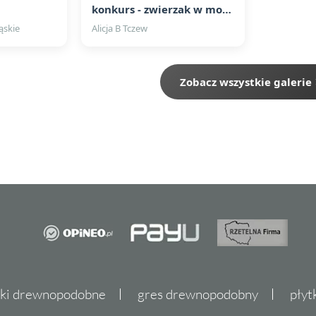
konkurs - zwierzak w moim domu
ąskie
Alicja B Tczew
Zobacz wszystkie galerie
tki drewnopodobne
gres drewnopodobny
płyt