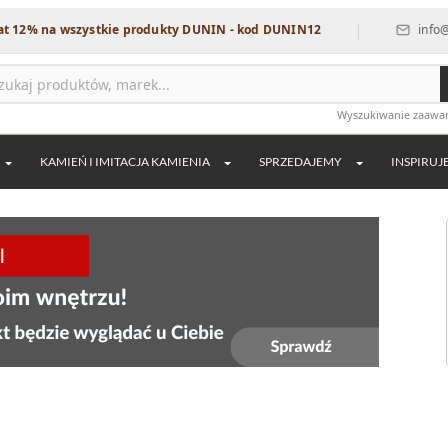
|
 wszystkie produkty DUNIN - kod DUNIN12
info@dekordia.p
Wyszukiwanie zaaw
KAMIEŃ I IMITACJA KAMIENIA
SPRZEDAJEMY
INSPIRUJ