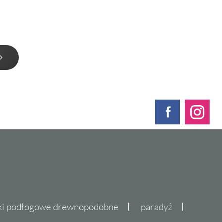
ki podłogowe drewnopodobne
paradyż