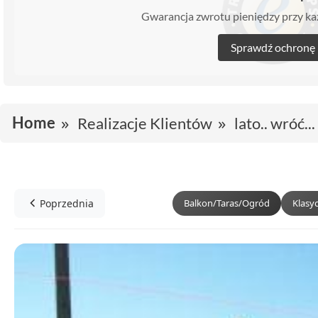
Gwarancja zwrotu pieniędzy przy 
Sprawdź ochronę
Home
Realizacje Klientów
lato.. wróć...
Poprzednia
Balkon/Taras/Ogród
Klasy