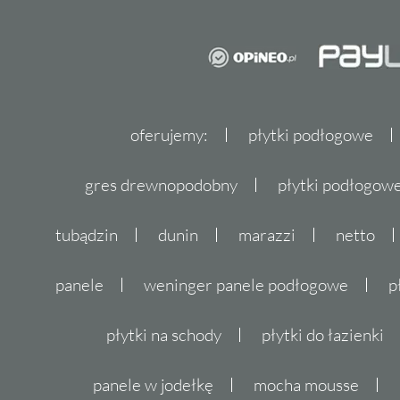
oferujemy:
płytki podłogowe
gres drewnopodobny
płytki podłogo
tubądzin
dunin
marazzi
netto
panele
weninger panele podłogowe
p
płytki na schody
płytki do łazienki
panele w jodełkę
mocha mousse