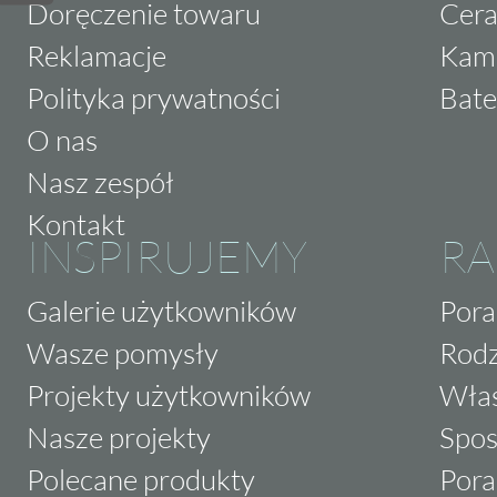
Doręczenie towaru
Cera
Reklamacje
Kam
Polityka prywatności
Bate
O nas
Nasz zespół
Kontakt
INSPIRUJEMY
RA
Galerie użytkowników
Pora
Wasze pomysły
Rodz
Projekty użytkowników
Właś
Nasze projekty
Spos
Polecane produkty
Pora