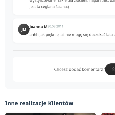
wystylizowane. Takie dla złocieni, naparstnic, dal
jest ta ceglana ściana:)
Joanna M
30.03.2011
JM
ahhh jak pięknie, aż nie mogę się doczekać lata :
Chcesz dodać komentarz?
Inne realizacje Klientów