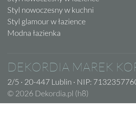
Styl nowoczesny w kuchni
Styl glamour w łazience
Modna łazienka
DEKORDIA MAREK KO
2/5
·
20-447 Lublin
·
NIP: 713235776
© 2026 Dekordia.pl (h8)