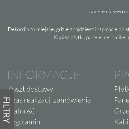
panele classen m
Dekordia to miejsce, gdzie znajdziesz inspiracje do 
Kupisz płytki, panele, ceramikę, g
INFORMACJE
P
Koszt dostawy
Płyt
Czas realizacji zamówienia
Pane
FILTRY
Płatność
Grze
Regulamin
Kabi