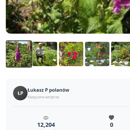
Łukasz P polanów
ŁP
Klasyczne wnętrze
12,204
0