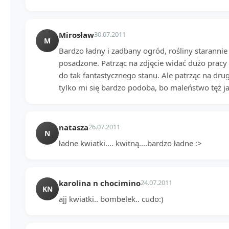
Mirosław
30.07.2011
M
Bardzo ładny i zadbany ogród, rośliny starannie
posadzone. Patrząc na zdjęcie widać dużo prac
do tak fantastycznego stanu. Ale patrząc na dru
tylko mi się bardzo podoba, bo maleństwo tęż 
natasza
26.07.2011
N
ładne kwiatki.... kwitną....bardzo ładne :>
karolina n chocimino
24.07.2011
KN
ajj kwiatki.. bombelek.. cudo:)