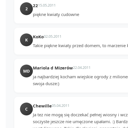
22
15.05.2011
2
piękne kwiaty cudowne
KoKo
02.05.2011
K
Takie piękne kwiaty przed domem, to marzenie ka
Mariola d Mizerów
22.04.2011
MD
ja najbardziej kocham wiejskie ogrody z milio
swoja dusze:)
Chewille
05.04.2011
C
Ja tez nie mogę się doczekać pełnej wiosny i wcz
soczyste jeszcze nie umęczone upałami. :) Bardzo