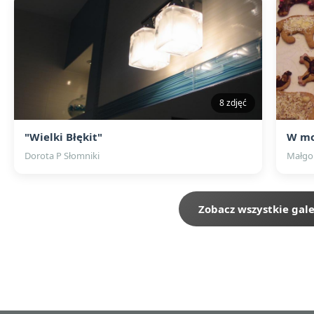
8 zdjęć
"Wielki Błękit"
W mo
Dorota P Słomniki
Małgo
Zobacz wszystkie gale