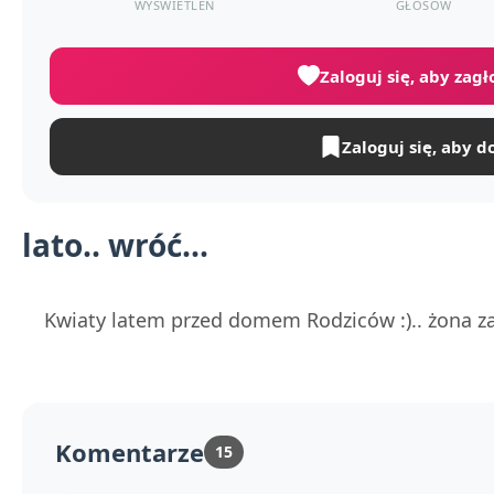
WYŚWIETLEŃ
GŁOSÓW
Zaloguj się, aby zag
Zaloguj się, aby d
lato.. wróć...
Kwiaty latem przed domem Rodziców :).. żona za 
Komentarze
15