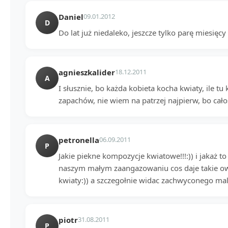
Daniel
09.01.2012
D
Do lat już niedaleko, jeszcze tylko parę miesięc
agnieszkalider
18.12.2011
A
I słusznie, bo każda kobieta kocha kwiaty, ile tu 
zapachów, nie wiem na patrzej najpierw, bo cał
petronella
06.09.2011
P
Jakie piekne kompozycje kwiatowe!!!:)) i jakaż t
naszym małym zaangazowaniu cos daje takie ow
kwiaty:)) a szczegołnie widac zachwyconego malu
piotr
31.08.2011
P