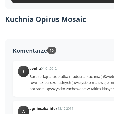
Kuchnia Opirus Mosaic
Komentarze
10
evella
01.01.2012
E
Bardzo fajna cieplutka i radosna kuchnia:))Swie
rowniez bardzo ladnych:))wszystko ma swoje mie
porzadek:))wszystko zachowane w takim klasycz
agnieszkalider
13.12.2011
A