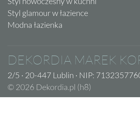
Styl nowoczesny w kuchni
Styl glamour w łazience
Modna łazienka
DEKORDIA MAREK KO
2/5
·
20-447 Lublin
·
NIP: 713235776
© 2026 Dekordia.pl (h8)