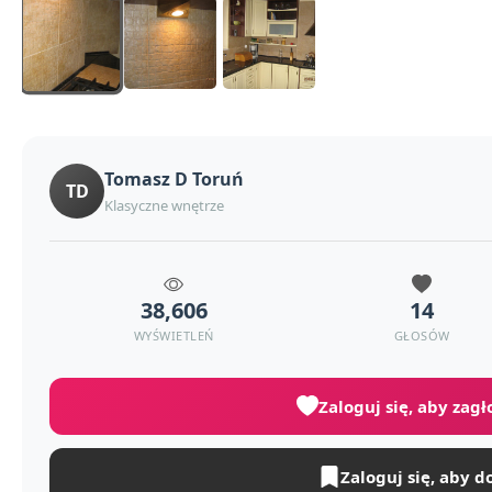
Tomasz D Toruń
TD
Klasyczne wnętrze
38,606
14
WYŚWIETLEŃ
GŁOSÓW
Zaloguj się, aby zag
Zaloguj się, aby d