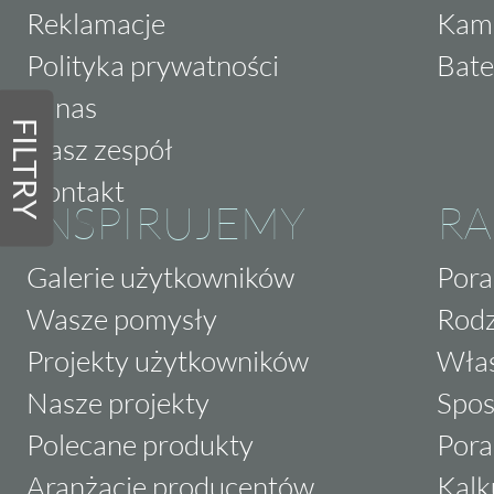
Reklamacje
Kam
Polityka prywatności
Bate
O nas
FILTRY
Nasz zespół
Kontakt
INSPIRUJEMY
RA
Galerie użytkowników
Pora
Wasze pomysły
Rodz
Projekty użytkowników
Właś
Nasze projekty
Spos
Polecane produkty
Pora
Aranżacje producentów
Kalk