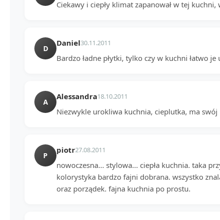
Ciekawy i ciepły klimat zapanował w tej kuchni,
Daniel
30.11.2011
D
Bardzo ładne płytki, tylko czy w kuchni łatwo je
Alessandra
18.10.2011
A
Niezwykle urokliwa kuchnia, cieplutka, ma swój k
piotr
27.08.2011
P
nowoczesna... stylowa... ciepła kuchnia. taka pr
kolorystyka bardzo fajni dobrana. wszystko znala
oraz porządek. fajna kuchnia po prostu.