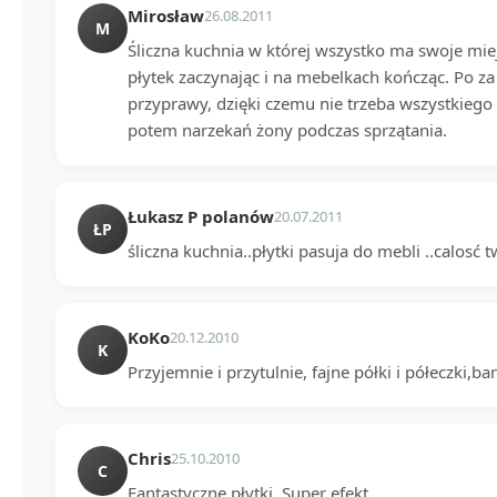
Mirosław
26.08.2011
M
Śliczna kuchnia w której wszystko ma swoje mie
płytek zaczynając i na mebelkach kończąc. Po z
przyprawy, dzięki czemu nie trzeba wszystkiego s
potem narzekań żony podczas sprzątania.
Łukasz P polanów
20.07.2011
ŁP
śliczna kuchnia..płytki pasuja do mebli ..calosć t
KoKo
20.12.2010
K
Przyjemnie i przytulnie, fajne półki i półeczki,ba
Chris
25.10.2010
C
Fantastyczne płytki. Super efekt.