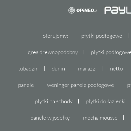
oferujemy:
płytki podłogowe
gres drewnopodobny
płytki podłogo
tubądzin
dunin
marazzi
netto
panele
weninger panele podłogowe
p
płytki na schody
płytki do łazienki
panele w jodełkę
mocha mousse