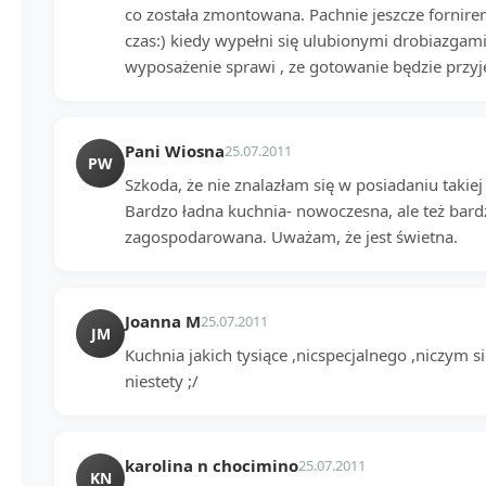
co została zmontowana. Pachnie jeszcze fornirem
czas:) kiedy wypełni się ulubionymi drobiazga
wyposażenie sprawi , ze gotowanie będzie przyj
Pani Wiosna
25.07.2011
PW
Szkoda, że nie znalazłam się w posiadaniu takiej j
Bardzo ładna kuchnia- nowoczesna, ale też bardz
zagospodarowana. Uważam, że jest świetna.
Joanna M
25.07.2011
JM
Kuchnia jakich tysiące ,nicspecjalnego ,niczym s
niestety ;/
karolina n chocimino
25.07.2011
KN