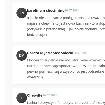
karolina n chocimino
26.07.2011
KN
a ja sie nie zgadzam z panią Joanna... ja uwazam 
napisala chewille to jest nowa kuchnia która do
(oczywiście przenosnia)... jak dojda dodatki.. prz
bedzie super!!
Dorota M Jasieniec Solecki
26.07.2011
DM
Chociaż to zupełnie nie mój styl, mnie również p
Bardzo dobrze zagospodarowana. W dolnej zabud
pewno pomieści się wszystko, co jest potrzebn
wnętrze :)
Chewille
26.07.2011
C
Ładna kolorystyka,fantastyczna przestrzeń i duży