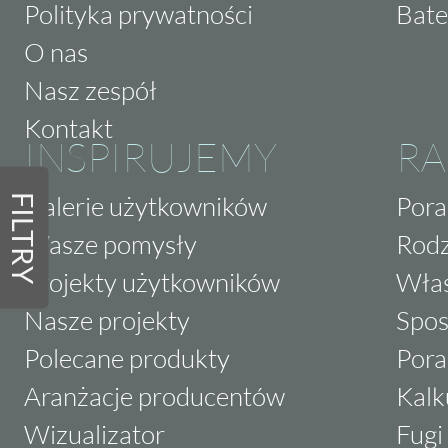
Polityka prywatności
Bate
O nas
Nasz zespół
Kontakt
INSPIRUJEMY
RA
Galerie użytkowników
Pora
FILTRY
Wasze pomysły
Rodz
Projekty użytkowników
Właś
Nasze projekty
Spos
Polecane produkty
Pora
Aranżacje producentów
Kalk
Wizualizator
Fugi 