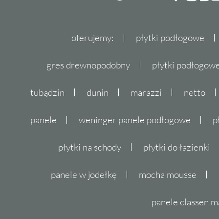
oferujemy:
płytki podłogowe
gres drewnopodobny
płytki podłogo
tubądzin
dunin
marazzi
netto
panele
weninger panele podłogowe
p
płytki na schody
płytki do łazienki
panele w jodełkę
mocha mousse
panele classen m