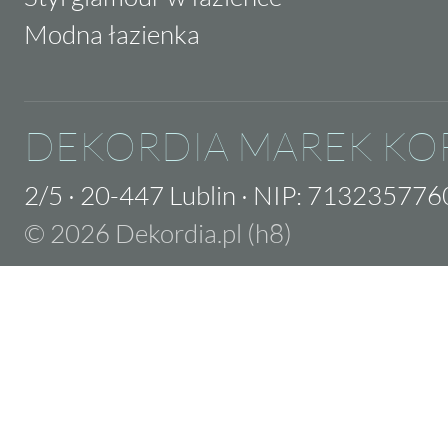
Modna łazienka
DEKORDIA MAREK KO
2/5
·
20-447 Lublin
·
NIP: 713235776
© 2026 Dekordia.pl (h8)