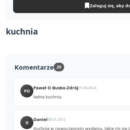
Zaloguj się, aby d
kuchnia
Komentarze
20
Paweł O Busko-Zdrój
07.06.2014
PO
ładna kuchnia
Daniel
08.01.2012
D
Kuchnia w nowoczesnym wydaniu, takie mi się po