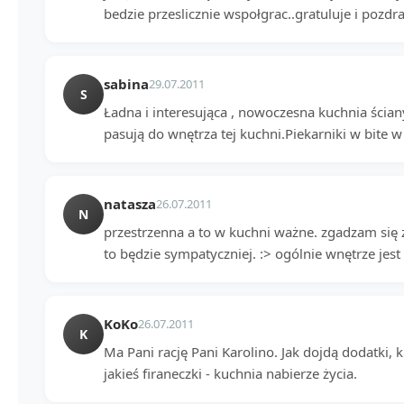
bedzie przeslicznie wspołgrac..gratuluje i pozd
sabina
29.07.2011
S
Ładna i interesująca , nowoczesna kuchnia ścian
pasują do wnętrza tej kuchni.Piekarniki w bite
natasza
26.07.2011
N
przestrzenna a to w kuchni ważne. zgadzam się 
to będzie sympatyczniej. :> ogólnie wnętrze jes
KoKo
26.07.2011
K
Ma Pani rację Pani Karolino. Jak dojdą dodatki,
jakieś firaneczki - kuchnia nabierze życia.