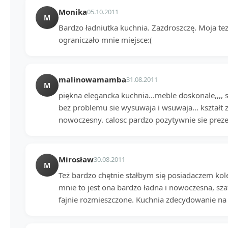
Monika
05.10.2011
M
Bardzo ładniutka kuchnia. Zazdroszczę. Moja tez j
ograniczało mnie miejsce:(
malinowamamba
31.08.2011
M
piękna elegancka kuchnia...meble doskonale,,,, 
bez problemu sie wysuwaja i wsuwaja... kształt
nowoczesny. calosc pardzo pozytywnie sie preze
Mirosław
30.08.2011
M
Też bardzo chętnie stałbym się posiadaczem kolej
mnie to jest ona bardzo ładna i nowoczesna, sz
fajnie rozmieszczone. Kuchnia zdecydowanie na 5