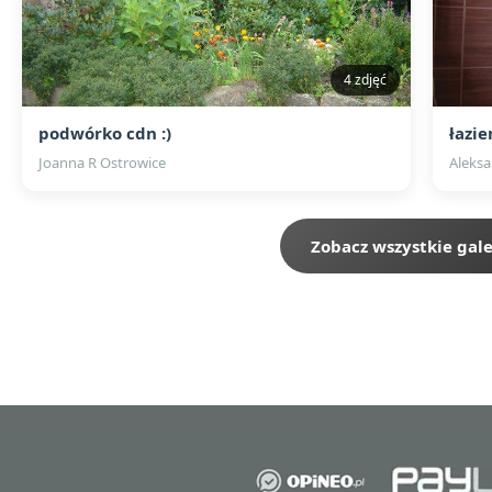
4 zdjęć
podwórko cdn :)
łazi
Joanna R Ostrowice
Aleksa
Zobacz wszystkie gale