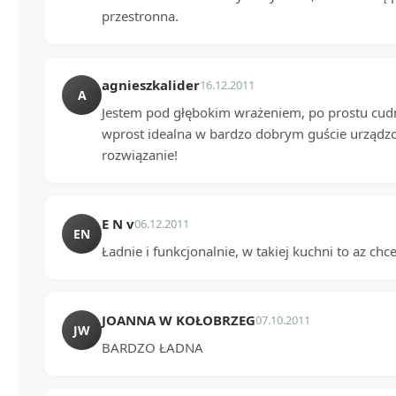
przestronna.
agnieszkalider
16.12.2011
A
Jestem pod głębokim wrażeniem, po prostu cudna
wprost idealna w bardzo dobrym guście urządzo
rozwiązanie!
E N v
06.12.2011
EN
Ładnie i funkcjonalnie, w takiej kuchni to az chc
JOANNA W KOŁOBRZEG
07.10.2011
JW
BARDZO ŁADNA