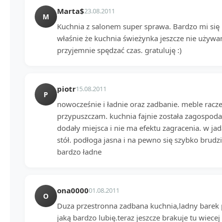
Marta$
23.08.2011
M
Kuchnia z salonem super sprawa. Bardzo mi się 
właśnie że kuchnia świeżynka jeszcze nie używan
przyjemnie spędzać czas. gratuluję :)
piotr
15.08.2011
P
nowocześnie i ładnie oraz zadbanie. meble racz
przypuszczam. kuchnia fajnie została zagospoda
dodały miejsca i nie ma efektu zagracenia. w jada
stół. podłoga jasna i na pewno się szybko brudzi.
bardzo ładne
ona0000
01.08.2011
O
Duza przestronna zadbana kuchnia,ladny barek p
jaką bardzo lubię.teraz jeszcze brakuje tu wiec