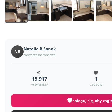
Natalia B Sanok
NB
Nowoczesne wnętrze
15,917
1
WYŚWIETLEŃ
GŁOSÓW
Zaloguj się, aby zag