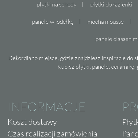
płytki na schody
płytki do łazienki
panele w jodełkę
mocha mousse
panele classen m
Dekordia to miejsce, gdzie znajdziesz inspiracje do 
Kupisz płytki, panele, ceramikę, g
INFORMACJE
P
Koszt dostawy
Płyt
Czas realizacji zamówienia
Pane