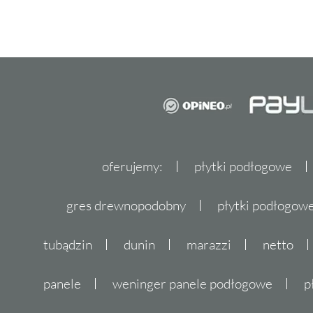
oferujemy:
płytki podłogowe
gres drewnopodobny
płytki podłogo
tubądzin
dunin
marazzi
netto
panele
weninger panele podłogowe
p