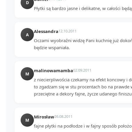
D
Płytki są bardzo jasne i delikatne, w całości będ
Alessandra
12.10.2011
A
Oczami wyobraźni widzę Pani kuchnię już dok
będzie wspaniała.
malinowamamba
02.09.2011
M
z niecierpliwościa czekamy na efekt koncowy i d
to zgadzam się w stu procentach bo na prawde wy
przeciętne a dekory fajne, życze udanego finis
Mirosław
26.08.2011
M
fajne płytki na podłodze i w fajny sposób położo