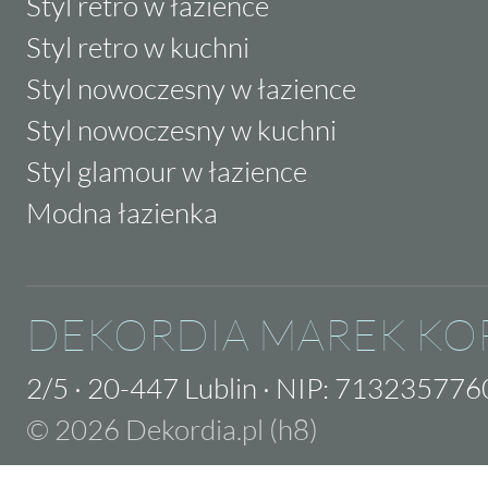
Styl retro w łazience
Styl retro w kuchni
Styl nowoczesny w łazience
Styl nowoczesny w kuchni
Styl glamour w łazience
Modna łazienka
DEKORDIA MAREK KO
2/5
·
20-447 Lublin
·
NIP: 713235776
© 2026 Dekordia.pl (h8)