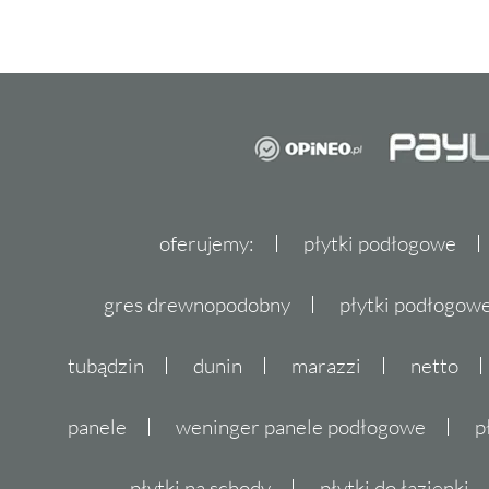
oferujemy:
płytki podłogowe
gres drewnopodobny
płytki podłogo
tubądzin
dunin
marazzi
netto
panele
weninger panele podłogowe
p
płytki na schody
płytki do łazienki