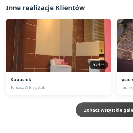
Inne realizacje Klientów
9 zdjęć
Kubusiek
psie
Tomasz W Białystok
monik
Zobacz wszystkie gale