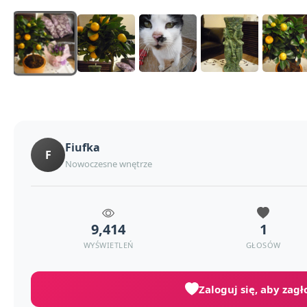
Fiufka
F
Nowoczesne wnętrze
9,414
1
WYŚWIETLEŃ
GŁOSÓW
Zaloguj się, aby zag