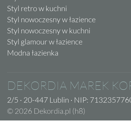
Styl retro w kuchni
Styl nowoczesny w łazience
Styl nowoczesny w kuchni
Styl glamour w łazience
Modna łazienka
DEKORDIA MAREK KO
2/5
·
20-447 Lublin
·
NIP: 713235776
© 2026 Dekordia.pl (h8)