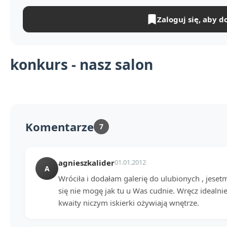
Zaloguj się, aby d
konkurs - nasz salon
Komentarze
7
agnieszkalider
01.01.2012
A
Wróciła i dodałam galerię do ulubionych , jese
się nie mogę jak tu u Was cudnie. Wręcz idealnie
kwaity niczym iskierki ożywiają wnętrze.