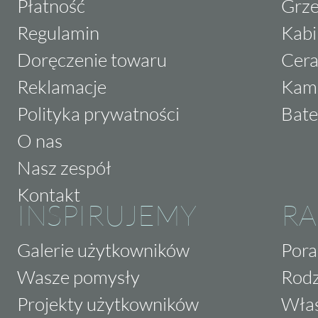
Płatność
Grze
Regulamin
Kabi
Doręczenie towaru
Cera
Reklamacje
Kam
Polityka prywatności
Bate
O nas
Nasz zespół
Kontakt
INSPIRUJEMY
RA
Galerie użytkowników
Pora
Wasze pomysły
Rodz
Projekty użytkowników
Właś