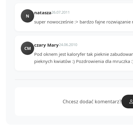
natasza
26.07.2011
N
super nowocześnie :> bardzo fajne rozwiązanie 
czary Mary
24.06.2010
CM
Pod oknem jest kaloryfer tak pieknie zabudowan
pieknych kwiatów :) Pozdrowienia dla mruczka :
Chcesz dodać komentarz?