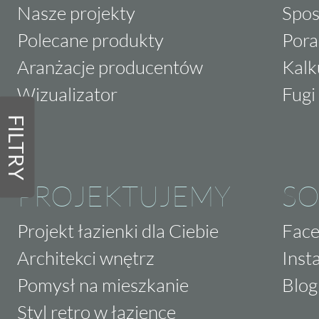
Nasze projekty
Spos
Polecane produkty
Pora
Aranżacje producentów
Kalk
Wizualizator
Fugi 
FILTRY
PROJEKTUJEMY
SO
Projekt łazienki dla Ciebie
Fac
Architekci wnętrz
Inst
Pomysł na mieszkanie
Blog
Styl retro w łazience