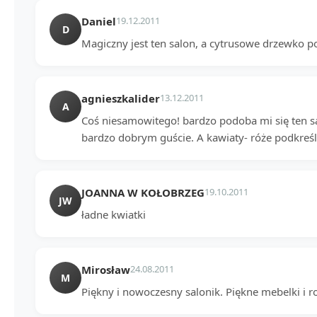
Daniel
19.12.2011
D
Magiczny jest ten salon, a cytrusowe drzewko p
agnieszkalider
13.12.2011
A
Coś niesamowitego! bardzo podoba mi się ten sa
bardzo dobrym guście. A kawiaty- róże podkreśl
JOANNA W KOŁOBRZEG
19.10.2011
JW
ładne kwiatki
Mirosław
24.08.2011
M
Piękny i nowoczesny salonik. Piękne mebelki i r