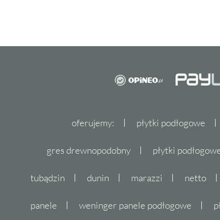
oferujemy:
płytki podłogowe
gres drewnopodobny
płytki podłogo
tubądzin
dunin
marazzi
netto
panele
weninger panele podłogowe
p