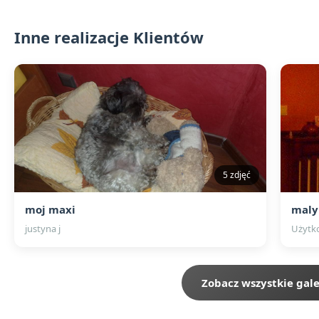
Inne realizacje Klientów
5 zdjęć
moj maxi
maly
justyna j
Użytk
Zobacz wszystkie gale