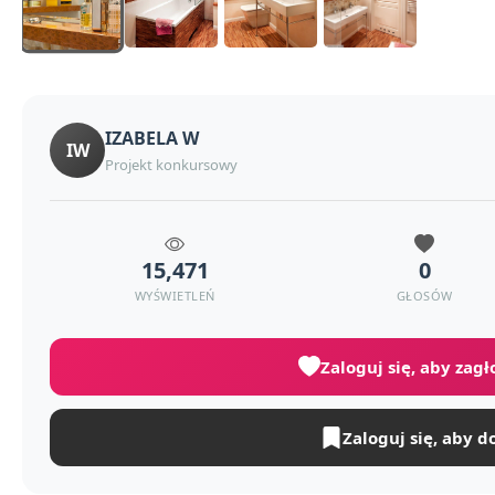
IZABELA W
IW
Projekt konkursowy
15,471
0
WYŚWIETLEŃ
GŁOSÓW
Zaloguj się, aby zag
Zaloguj się, aby d