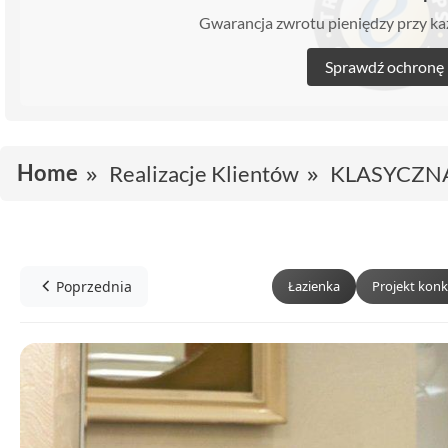
Gwarancja zwrotu pieniędzy przy 
Sprawdź ochronę
Home
Realizacje Klientów
KLASYCZN
Poprzednia
Łazienka
Projekt kon