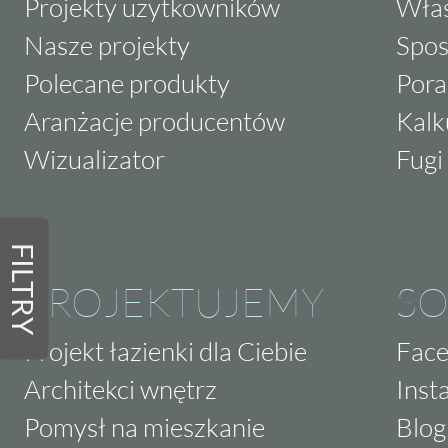
Projekty użytkowników
Właś
Nasze projekty
Spos
Polecane produkty
Pora
Aranżacje producentów
Kalk
Wizualizator
Fugi 
FILTRY
PROJEKTUJEMY
SO
Projekt łazienki dla Ciebie
Fac
Architekci wnętrz
Inst
Pomysł na mieszkanie
Blog