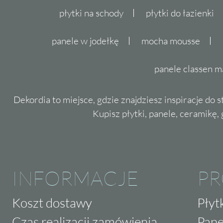
płytki na schody
płytki do łazienki
panele w jodełkę
mocha mousse
panele classen m
Dekordia to miejsce, gdzie znajdziesz inspiracje do 
Kupisz płytki, panele, ceramikę, g
INFORMACJE
P
Koszt dostawy
Płyt
Czas realizacji zamówienia
Pane