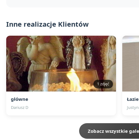
Inne realizacje Klientów
1 zdjęć
główne
Łazi
Dariusz D
Justyn
Zobacz wszystkie gale