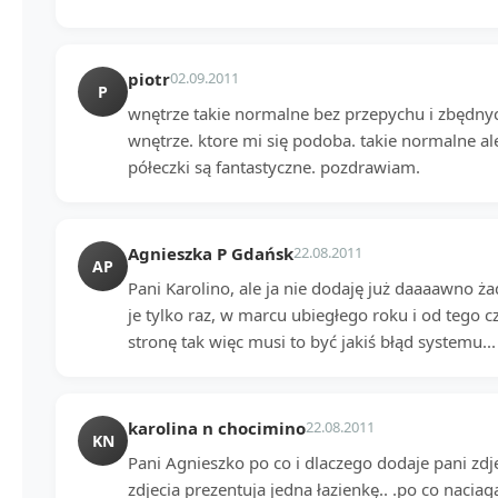
piotr
02.09.2011
P
wnętrze takie normalne bez przepychu i zbędny
wnętrze. ktore mi się podoba. takie normalne ale 
półeczki są fantastyczne. pozdrawiam.
Agnieszka P Gdańsk
22.08.2011
AP
Pani Karolino, ale ja nie dodaję już daaaawno ż
je tylko raz, w marcu ubiegłego roku i od tego 
stronę tak więc musi to być jakiś błąd systemu..
karolina n chocimino
22.08.2011
KN
Pani Agnieszko po co i dlaczego dodaje pani zdj
zdjecia prezentuja jedna łazienkę.. .po co naciag