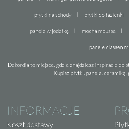
płytki na schody
płytki do łazienki
panele w jodełkę
mocha mousse
panele classen m
Dekordia to miejsce, gdzie znajdziesz inspiracje do 
Kupisz płytki, panele, ceramikę, g
INFORMACJE
P
Koszt dostawy
Płyt