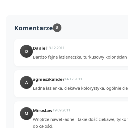
Komentarze
8
Daniel
19.12.2011
D
Bardzo fajna łazieneczka, turkusowy kolor ścian d
agnieszkalider
14.12.2011
A
Ładna łazienka, ciekawa kolorystyka, ogólnie ci
Mirosław
19.09.2011
M
Wnętrze nawet ładne i takie dość ciekawe, tylko 
do całości.