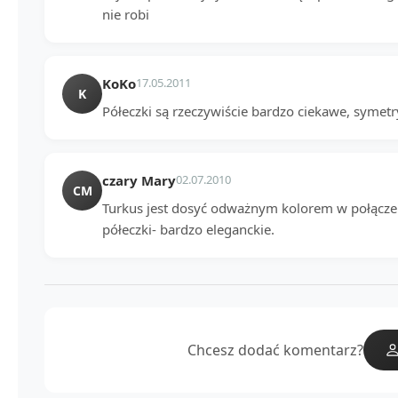
nie robi
KoKo
17.05.2011
K
Półeczki są rzeczywiście bardzo ciekawe, symetr
czary Mary
02.07.2010
CM
Turkus jest dosyć odważnym kolorem w połączen
półeczki- bardzo eleganckie.
Chcesz dodać komentarz?