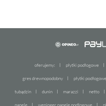
oferujemy:
płytki podłogowe
gres drewnopodobny
płytki podłogo
tubądzin
dunin
marazzi
netto
panele
weninger panele podłogowe
p