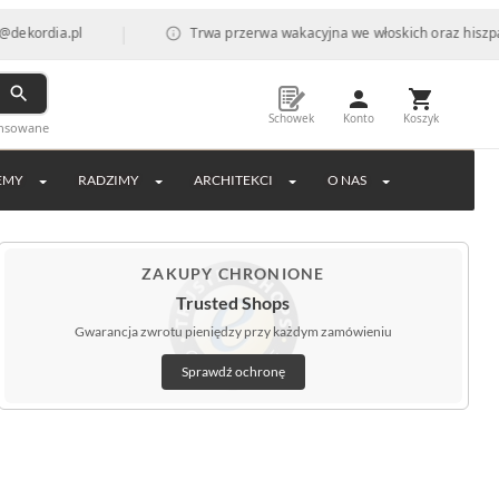
|
Trwa przerwa wakacyjna we włoskich oraz hiszpańskich fabryka
Schowek
Konto
Koszyk
ansowane
EMY
RADZIMY
ARCHITEKCI
O NAS
ZAKUPY CHRONIONE
Trusted Shops
Gwarancja zwrotu pieniędzy przy każdym zamówieniu
Sprawdź ochronę