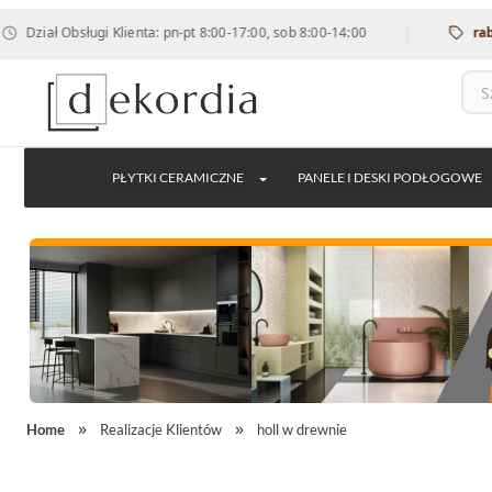
|
i Klienta: pn-pt 8:00-17:00, sob 8:00-14:00
rabat 12% na wsz
PŁYTKI CERAMICZNE
PANELE I DESKI PODŁOGOWE
Home
Realizacje Klientów
holl w drewnie