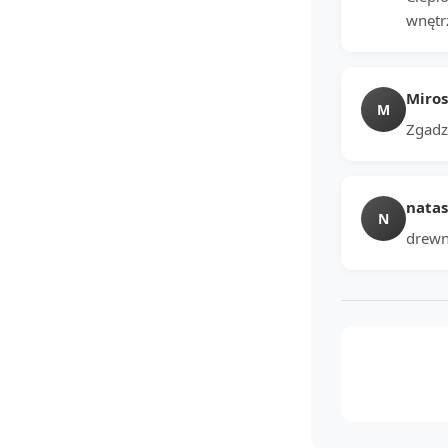
wnętr
Miro
M
Zgadz
natas
N
drewno