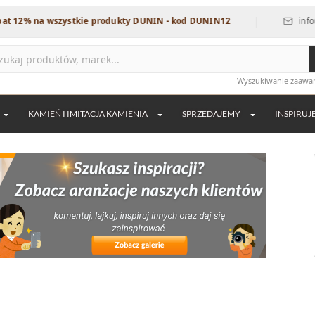
|
ystkie produkty DUNIN - kod DUNIN12
info@dekordia.pl
Wyszukiwanie zaaw
KAMIEŃ I IMITACJA KAMIENIA
SPRZEDAJEMY
INSPIRUJ