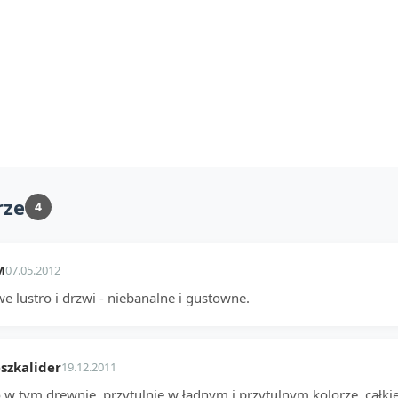
rze
4
M
07.05.2012
e lustro i drzwi - niebanalne i gustowne.
szkalider
19.12.2011
 w tym drewnie, przytulnie w ładnym i przytulnym kolorze, całkie