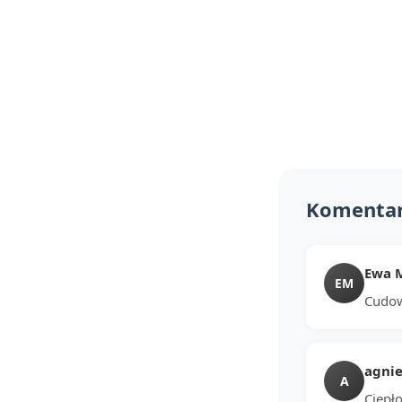
Komenta
Ewa 
EM
Cudow
agnie
A
Ciepło