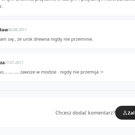
z.
sław
06.08.2011
am się , że urok drewna nigdy nie przeminie.
za
27.07.2011
... .... .... zawsze w modzie . nigdy nie przemija :>
Chcesz dodać komentarz?
Zal