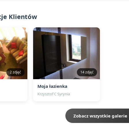
cje Klientów
2 zdjęć
14 zdjęć
Moja łazienka
Krzysztof C Syrynia
Zobacz wszystkie galerie