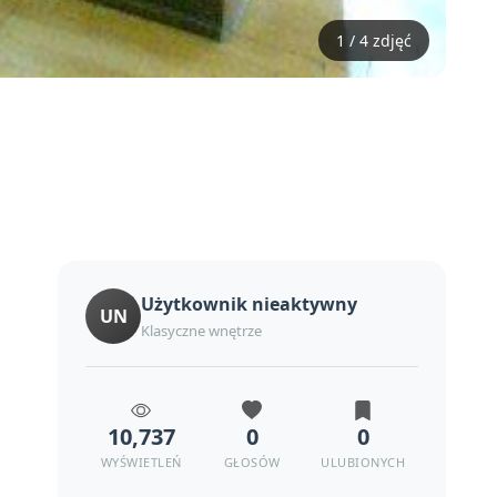
1 / 4 zdjęć
Użytkownik nieaktywny
UN
Klasyczne wnętrze
10,737
0
0
WYŚWIETLEŃ
GŁOSÓW
ULUBIONYCH