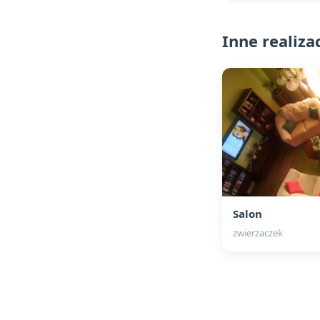
Inne realiza
Salon
zwierzaczek